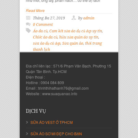
như mới, ống tay, phần nách… có thể bị rách
Read More
Tháng Ba 27, 2019
by
admin
0 Comment
Áo da cũ
,
Cam kết sửa áo dạ cũ đẹp uy tín
,
Chiếc áo da cũ
,
hiệu sửa quần áo uy tín
,
sửa áo dạ cũ đẹp
,
Sửa quần áo
,
thời trang
thanh lịch
Địa chỉ liên lạc : 571/6 Phạm Văn Bạch. Phường 15
Quận Tân Bình. Tp.HCM
Điện thoại :
Hotline : 0904 084 809
Email : trinhthihathanh76@gmail.com
Website : www.suaquanao.info
DỊCH VỤ
SỬA ÁO VEST Ở TPHCM
SỬA ÁO SƠ MI ĐẸP CHO BẠN