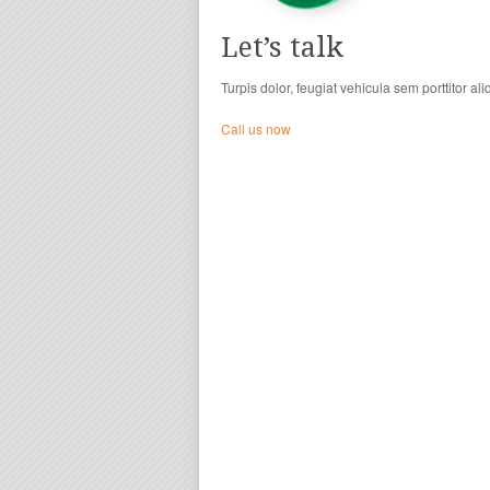
Let’s talk
Turpis dolor, feugiat vehicula sem porttitor al
Call us now