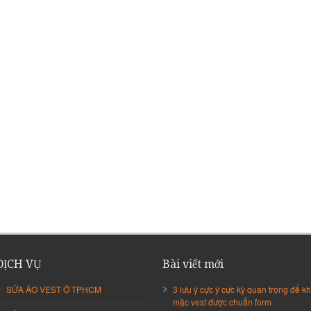
DỊCH VỤ
Bài viết mới
SỬA ÁO VEST Ở TPHCM
3 lưu ý cực ý cực kỳ quan trọng để kh
mặc vest được chuẩn form