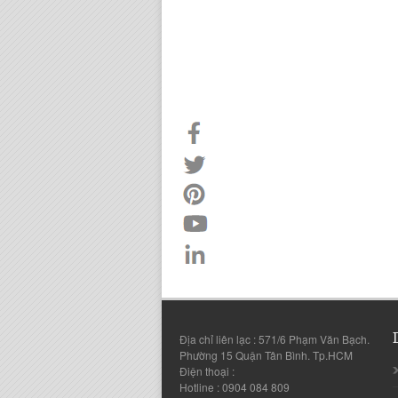
Địa chỉ liên lạc : 571/6 Phạm Văn Bạch.
Phường 15 Quận Tân Bình. Tp.HCM
Điện thoại :
Hotline : 0904 084 809