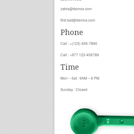
zakra@demos.com
first.last@demos.com
Phone
Call : +(123) 456-7890
Call : +977 123-456789
Time
Mon – Sat : 9AM – 6 PM
Sunday : Closed