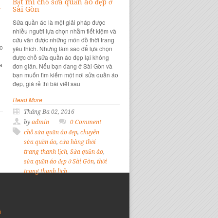
Bật mí chỗ sửa quần áo đẹp ở
y
Sài Gòn
Sửa quần áo là một giải pháp được
nhiều người lựa chọn nhằm tiết kiệm và
cứu vãn được những món đồ thời trang
đo
yêu thích. Nhưng làm sao để lựa chọn
được chỗ sửa quần áo đẹp lại không
a
đơn giản. Nếu bạn đang ở Sài Gòn và
bạn muốn tìm kiếm một nơi sửa quần áo
đẹp, giá rẻ thì bài viết sau
Read More
Tháng Ba 02, 2016
by
admin
0 Comment
chỗ sửa quần áo đẹp
,
chuyên
sửa quần áo
,
cửa hàng thời
trang thanh lịch
,
Sửa quần áo
,
sửa quần áo đẹp ở Sài Gòn
,
thời
trang thanh lịch
i