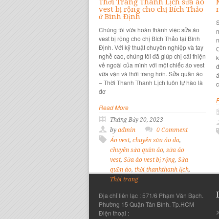
Thời Trang Thanh Lịch sửa áo
vest bị rộng cho chị Bích Thảo
ở Bình Định
S
Chúng tôi vừa hoàn thành việc sửa áo
m
vest bị rộng cho chị Bích Thảo tại Bình
n
Định. Với kỹ thuật chuyên nghiệp và tay
C
nghề cao, chúng tôi đã giúp chị cải thiện
k
vẻ ngoài của mình với một chiếc áo vest
đ
vừa vặn và thời trang hơn. Sửa quần áo
á
– Thời Thanh Thanh Lịch luôn tự hào là
c
đơ
Read More
Tháng Bảy 20, 2023
by
admin
0 Comment
Áo vest
,
chuyên sửa áo da
,
chuyên sửa quần áo
,
sửa áo
vest
,
Sửa áo vest bị rộng
,
Sửa
quần áo
,
thời thanhthanh lịch
,
Thời trang
Địa chỉ liên lạc : 571/6 Phạm Văn Bạch.
Phường 15 Quận Tân Bình. Tp.HCM
Điện thoại :