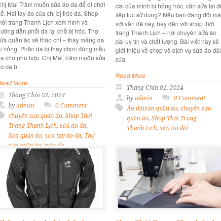
hị Mai Trâm muốn sửa áo da để đi chơi
dài của mình bị hỏng hóc, cần sửa lại đ
ễ. Hai tay áo của chị bị tróc da. Shop
tiếp tục sử dụng? Nếu bạn đang đối mặ
hời trang Thanh Lịch xem hình và
với vấn đề này, hãy đến với shop thời
ướng dẫn phối da lại chỗ bị tróc. Thợ
trang Thanh Lịch – nơi chuyên sửa áo
ửa quần áo sẽ tháo chỉ – thay mảng da
dài uy tín và chất lượng. Bài viết này sẽ
ị hỏng. Phần da bị thay chọn đúng mẫu
giới thiệu về shop và dịch vụ sửa áo dài
a cho phù hợp. Chị Mai Trâm muốn sửa
của
́o da b
Read More
Read More
Tháng Chín 01, 2024
Tháng Chín 02, 2024
by
admin
0 Comment
by
admin
0 Comment
Áo dàisửa quần áo
,
chuyên sửa
chuyên sửa quần áo
,
Shop Thời
quần áo
,
Shop Thời Trang
Trang Thanh Lịch
,
sửa áo da
,
Thanh Lịch
,
sửa áo dài
Sửa quần áo
,
sửa tay áo da
,
Thợ
sửa quần áo
,
tróc da