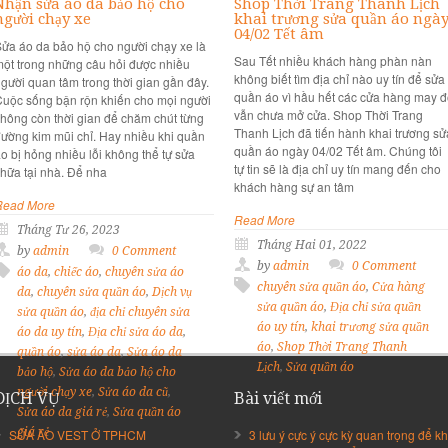
Nhận sửa áo da bảo hộ cho
Shop Thời Trang Thanh Lịch
người chạy xe
khai trương sửa quần áo ngà
04/02 Tết âm
ửa áo da bảo hộ cho người chạy xe là
Sau Tết nhiều khách hàng phàn nàn
ột trong những câu hỏi được nhiều
không biết tìm địa chỉ nào uy tín để sửa
gười quan tâm trong thời gian gần đây.
quần áo vì hầu hết các cửa hàng may 
uộc sống bận rộn khiến cho mọi người
vẫn chưa mở cửa. Shop Thời Trang
hông còn thời gian để chăm chút từng
Thanh Lịch đã tiến hành khai trương sử
ường kim mũi chỉ. Hay nhiều khi quần
quần áo ngày 04/02 Tết âm. Chúng tôi
o bị hỏng nhiều lỗi không thể tự sửa
tự tin sẽ là địa chỉ uy tín mang đến cho
hữa tại nhà. Để nha
khách hàng sự an tâm
Read More
Read More
Tháng Tư 26, 2023
Tháng Hai 01, 2022
by
admin
0 Comment
by
admin
0 Comment
áo da
,
chiếc áo
,
chuyên sửa áo
chuyên sửa quần áo
,
Cửa hàng
da
,
chuyên sửa quần áo
,
Dịch vụ
sửa quần áo
,
Địa chỉ sửa quần
sửa quần áo
,
địa chỉ chuyên sửa
áo uy tín
,
khai trương sửa quần
áo da uy tín
,
Địa chỉ sửa áo da
,
áo
,
Shop Thời Trang Thanh
quần áo
,
sửa áo da
,
Sửa áo da
Lịch
,
Sửa quần áo
bảo hộ
,
Sửa áo da bảo hộ cho
người chạy xe
,
Sửa áo da cũ
,
DỊCH VỤ
Bài viết mới
Sửa áo da giá rẻ
,
Sửa quần áo
giá rẻ
SỬA ÁO VEST Ở TPHCM
3 lưu ý cực ý cực kỳ quan trọng để kh