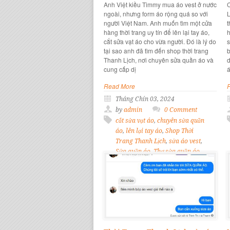
Anh Việt kiều Timmy mua áo vest ở nước
C
ngoài, nhưng form áo rộng quá so với
L
người Việt Nam. Anh muốn tìm một cửa
t
hàng thời trang uy tín để lên lại tay áo,
h
cắt sửa vạt áo cho vừa người. Đó là lý do
s
tại sao anh đã tìm đến shop thời trang
b
Thanh Lịch, nơi chuyên sửa quần áo và
d
cung cấp dị
a
Read More
Tháng Chín 03, 2024
by
admin
0 Comment
cắt sửa vạt áo
,
chuyên sửa quần
áo
,
lên lại tay áo
,
Shop Thời
Trang Thanh Lịch
,
sửa áo vest
,
Sửa quần áo
,
Thợ sửa quần áo