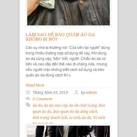
LÀM SAO ĐỂ BẢO QUẢN ÁO DA
KHÔNG BỊ NỔ?
Các cụ nhà ta thường nói “Của bền tại người” đúng
trong nhiều trường hợp sử dụng đồ vậy. Khi dùng
áo da cũng vậy, “bền” bởi, người. Chiếc áo da có
bền và cao cấp đến thế nào đi chăng nữa, nhưng
nếu người mặc không biết cách sử dụng và bảo
quản áo da đúng cách thì c
Read More
Tháng Năm 03, 2019
by
admin
0 Comment
áo da
,
áo da cao cấp
,
áo da chất lượng
,
Bảo
quản áo da
,
Bảo quản áo da đúng cách
,
thời trang thanh lịch
,
vệ sinh áo da
,
Vệ sinh
bề mặt đồ da