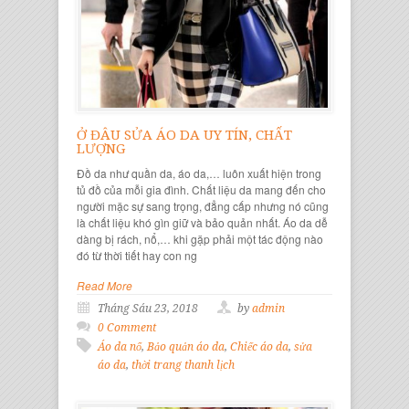
Ở ĐÂU SỬA ÁO DA UY TÍN, CHẤT
LƯỢNG
Đồ da như quần da, áo da,… luôn xuất hiện trong
tủ đồ của mỗi gia đình. Chất liệu da mang đến cho
người mặc sự sang trọng, đẳng cấp nhưng nó cũng
là chất liệu khó gìn giữ và bảo quản nhất. Áo da dễ
dàng bị rách, nổ,… khi gặp phải một tác động nào
đó từ thời tiết hay con ng
Read More
Tháng Sáu 23, 2018
by
admin
0 Comment
Áo da nổ
,
Bảo quản áo da
,
Chiếc áo da
,
sửa
áo da
,
thời trang thanh lịch