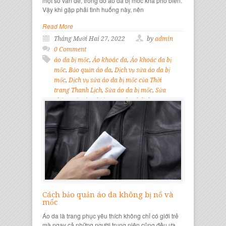
một số vấn đề, trong đó áo da bị mốc khá phổ biến.
Vậy khi gặp phải tình huống này, nên
Read More
Tháng Mười Hai 27, 2022
by
admin
0 Comment
áo da bị mốc
,
Áo khoác da
,
Áo khoác da bị
mốc
,
Bảo quản áo da
,
Dịch vụ sửa áo da bị
mốc
,
Dịch vụ sửa áo da bị mốc của Thời
trang Thanh Lịch
,
Sửa áo da bị mốc
,
Sửa
chữa quần áo
,
thời trang thanh lịch
Cách bảo quản áo da không bị nổ và
mốc
Áo da là trang phục yêu thích không chỉ có giới trẻ
mà ngay cả những người trung niên cũng đều ưa