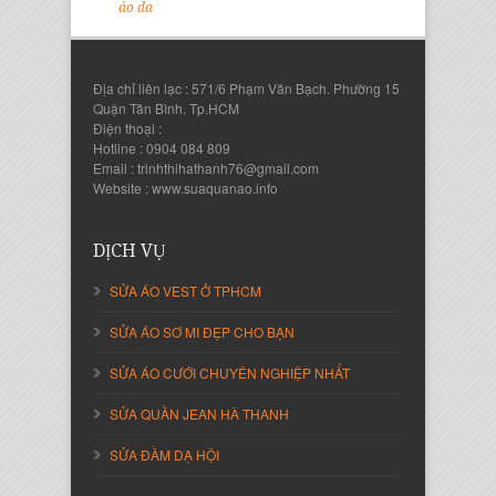
áo da
Địa chỉ liên lạc : 571/6 Phạm Văn Bạch. Phường 15
Quận Tân Bình. Tp.HCM
Điện thoại :
Hotline : 0904 084 809
Email : trinhthihathanh76@gmail.com
Website : www.suaquanao.info
DỊCH VỤ
SỬA ÁO VEST Ở TPHCM
SỬA ÁO SƠ MI ĐẸP CHO BẠN
SỬA ÁO CƯỚI CHUYÊN NGHIỆP NHẤT
SỬA QUẦN JEAN HÀ THANH
SỬA ĐẦM DẠ HỘI