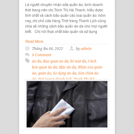
Là người chuyên nhận sửa quần áo, kinh doanh
thời trang nên chị Trịnh Thị Hà Thanh, hiểu được
tính chất và cách bảo quản các loại quần áo. hôm
nay, chị chủ cửa hàng Thời trang Thanh Lịch cũng
chia sẻ những cách bảo quản áo da cho mọi người
biết. Chị nói thực chất bảo quản và sử dụng
Read More
Tháng Ba 06, 2022
by
admin
0 Comment
áo da
,
Bảo quản áo da
,
bề mặt da
,
Cách
bảo quản áo da
,
Mặc áo da
,
Nhận sửa quần
áo
,
quần áo
,
Sử dụng áo da
,
Sữa chữa áo
da
,
thời trang thanh lịch
,
Trịnh Thị Hà
Thanh