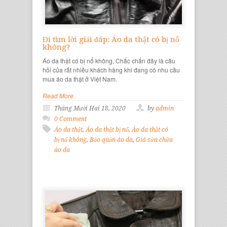
Đi tìm lời giải đáp: Áo da thật có bị nổ
không?
Áo da thật có bị nổ không, Chắc chắn đây là câu
hỏi của rất nhiều khách hàng khi đang có nhu cầu
mua áo da thật ở Việt Nam.
Read More
Tháng Mười Hai 18, 2020
by
admin
0 Comment
Áo da thật
,
Áo da thật bị nổ
,
Áo da thật có
bị nổ không
,
Bảo quản áo da
,
Giá sửa chữa
áo da