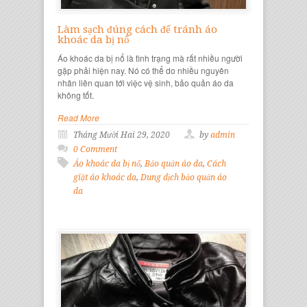
Làm sạch đúng cách để tránh áo
khoác da bị nổ
Áo khoác da bị nổ là tình trạng mà rất nhiều người
gặp phải hiện nay. Nó có thể do nhiều nguyên
nhân liên quan tới việc vệ sinh, bảo quản áo da
không tốt.
Read More
Tháng Mười Hai 29, 2020
by
admin
0 Comment
Áo khoác da bị nổ
,
Bảo quản áo da
,
Cách
giặt áo khoác da
,
Dung dịch bảo quản áo
da