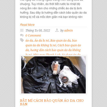
chuộng. Tuy nhiên, do thời tiết nước ta nhiệt độ
nóng ẩm nên làm cho những chiếc áo da bị ảnh
hưởng. Sau đây là hướng dẫn cách bảo quản áo da
không bị nổ và mốc đơn giản mà bạn không nên
Read More
Tháng Tư 08, 2022
by
admin
0 Comment
áo da
,
Áo da bị nổ
,
Bảo quản áo da
,
bảo
quản áo da không bị nổ
,
Cách bảo quản áo
da
,
hướng dẫn cách bảo quản áo da không
bị nổ
,
Nhà may Thanh Lịch
,
Sử dụng áo da
,
thời trang thanh lịch
BẬT MÍ CÁCH BẢO QUẢN ÁO DA CHO
BẠN