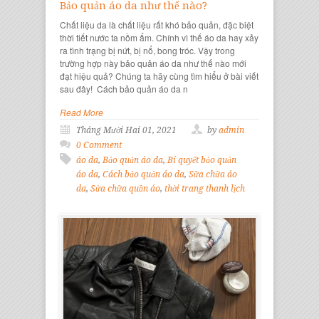
Bảo quản áo da như thế nào?
Chất liệu da là chất liệu rất khó bảo quản, đặc biệt
thời tiết nước ta nồm ẩm. Chính vì thế áo da hay xảy
ra tình trạng bị nứt, bị nổ, bong tróc. Vậy trong
trường hợp này bảo quản áo da như thế nào mới
đạt hiệu quả? Chúng ta hãy cùng tìm hiểu ở bài viết
sau đây! Cách bảo quản áo da n
Read More
Tháng Mười Hai 01, 2021
by
admin
0 Comment
áo da
,
Bảo quản áo da
,
Bí quyết bảo quản
áo da
,
Cách bảo quản áo da
,
Sữa chữa áo
da
,
Sửa chữa quần áo
,
thời trang thanh lịch