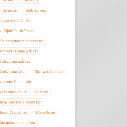
Trịnh Thị Hà Thanh
Giám Đốc Thương Hiệu Giày Thời
chiếc áo dài
chiếc áo vest
Trang Thanh Lịch
chuyên sửa quần áo
chị Trịnh Thị Hà Thanh
cửa hàng thời trang thanh lịch
dịch vụ sửa chữa quần áo
Dịch vụ sửa quần áo
Dịch vụ sửa áo da
Dịch vụ sửa áo dài
Nhà may Thanh Lịch
Nguyễn Minh Đức
Nhận sửa quần áo
quần áo
Giám Đốc Công ty Cây Xanh Gia
Nguyễn
Shop Thời Trang Thanh Lịch
Sửa chữa quần áo
Sửa quần áo
Sửa quần áo hàng hiệu