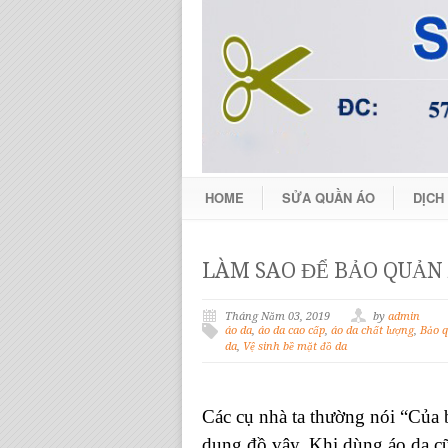
HOME
SỬA QUẦN ÁO
DỊCH
LÀM SAO ĐỂ BẢO QUẢN
Tháng Năm 03, 2019
by
admin
áo da
,
áo da cao cấp
,
áo da chất lượng
,
Bảo q
da
,
Vệ sinh bề mặt đồ da
Các cụ nhà ta thường nói “Của 
dụng đồ vậy. Khi dùng áo da cũ