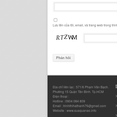
Lưu tên của tôi, email, và trang web trong trìn
Địa chỉ liên lạc : 571/6 Phạm Văn Bạch.
Phường 15 Quận Tân Bình. Tp.HCM
Điện thoại :
Hotline : 0904 084 809
Email : trinhthihathanh76@gmail.com
Website : www.suaquanao.info