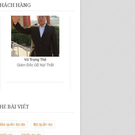
HÁCH HÀNG
Vũ Trọng Thế
Giám Đốc Gỗ Nội Thất
HẺ BÀI VIẾT
Bảo quản áo da
Bộ quần áo
chiếc áo
Chiếc áo da