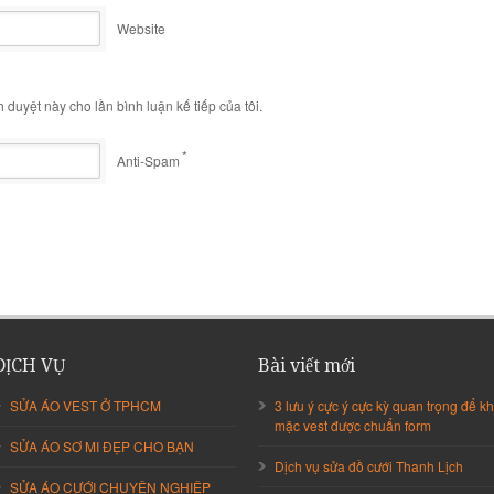
Website
h duyệt này cho lần bình luận kế tiếp của tôi.
*
Anti-Spam
DỊCH VỤ
Bài viết mới
SỬA ÁO VEST Ở TPHCM
3 lưu ý cực ý cực kỳ quan trọng để kh
mặc vest được chuẩn form
SỬA ÁO SƠ MI ĐẸP CHO BẠN
Dịch vụ sửa đồ cưới Thanh Lịch
SỬA ÁO CƯỚI CHUYÊN NGHIỆP