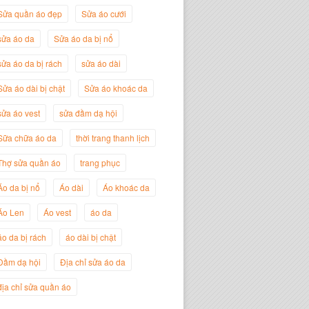
Sửa quần áo đẹp
Sửa áo cưới
sửa áo da
Sửa áo da bị nổ
sửa áo da bị rách
sửa áo dài
Sửa áo dài bị chật
Sửa áo khoác da
sửa áo vest
sửa đầm dạ hội
Nguyễn Đắc Định
Giám Đốc Công ty Twist Potato
Sữa chữa áo da
thời trang thanh lịch
Thợ sửa quần áo
trang phục
Áo da bị nổ
Áo dài
Áo khoác da
Áo Len
Áo vest
áo da
áo da bị rách
áo dài bị chật
Đầm dạ hội
Địa chỉ sửa áo da
địa chỉ sửa quần áo