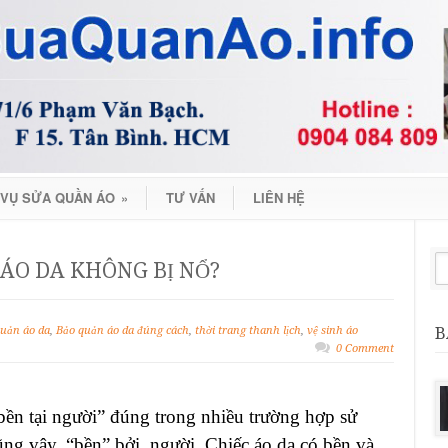
 VỤ SỬA QUẦN ÁO
»
TƯ VẤN
LIÊN HỆ
 ÁO DA KHÔNG BỊ NỔ?
B
uản áo da
,
Bảo quản áo da đúng cách
,
thời trang thanh lịch
,
vệ sinh áo
0 Comment
bền tại người” đúng trong nhiều trường hợp sử
ng vậy, “bền” bởi, người. Chiếc áo da có bền và