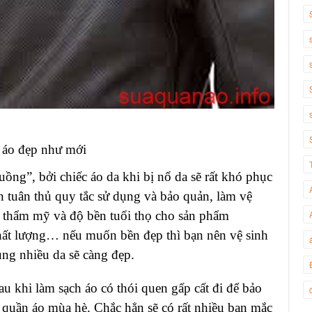
 áo đẹp như mới
ng”, bởi chiếc áo da khi bị nổ da sẽ rất khó phục
n tuân thủ quy tắc sử dụng và bảo quản, làm vệ
h thẩm mỹ và độ bền tuổi thọ cho sản phẩm
 chất lượng… nếu muốn bền đẹp thì bạn nên vệ sinh
ụng nhiều da sẽ càng đẹp.
u khi làm sạch áo có thói quen gấp cất đi để bảo
o quần áo mùa hè. Chắc hẳn sẽ có rất nhiều bạn mắc