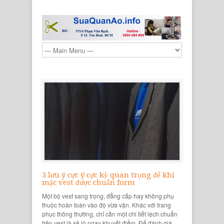
3 lưu ý cực ý cực kỳ quan trọng để khi
mặc vest được chuẩn form
Một bộ vest sang trọng, đẳng cấp hay không phụ
thuộc hoàn toàn vào độ vừa vặn. Khác với trang
phục thông thường, chỉ cần một chi tiết lệch chuẩn
trên vest là sẽ lộ ngay khuyết điểm. Để đánh giá