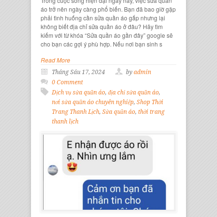
Trong cuộc sống hiện đại ngày nay, việc sửa quần
áo trở nên ngày càng phổ biến. Bạn đã bao giờ gặp
phải tình huống cần sửa quần áo gấp nhưng lại
không biết địa chỉ sửa quần áo ở đâu? Hãy tìm
kiếm với từ khóa “Sửa quần áo gần đây” google sẽ
cho bạn các gợi ý phù hợp. Nếu nơi bạn sinh s
Read More
Tháng Sáu 17, 2024
by
admin
0 Comment
Dịch vụ sửa quần áo
,
địa chỉ sửa quần áo
,
nơi sửa quần áo chuyên nghiệp
,
Shop Thời
Trang Thanh Lịch
,
Sửa quần áo
,
thời trang
thanh lịch