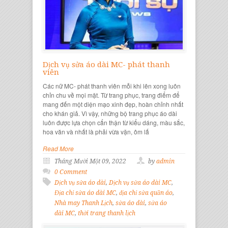
Dịch vụ sửa áo dài MC- phát thanh
viên
Các nữ MC- phát thanh viên mỗi khi lên xong luôn
chỉn chu về mọi mặt. Từ trang phục, trang điểm để
mang đến một diện mạo xinh đẹp, hoàn chỉnh nhất
cho khán giả. Vì vậy, những bộ trang phục áo dài
luôn được lựa chọn cẩn thận từ kiểu dáng, màu sắc,
hoa văn và nhất là phải vừa vặn, ôm lấ
Read More
Tháng Mười Một 09, 2022
by
admin
0 Comment
Dịch vụ sửa áo dài
,
Dịch vụ sửa áo dài MC
,
Địa chỉ sửa áo dài MC
,
địa chỉ sửa quần áo
,
Nhà may Thanh Lịch
,
sửa áo dài
,
sửa áo
dài MC
,
thời trang thanh lịch