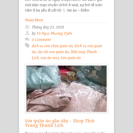
một diện mạo chuẩn chỉnh ở vest, sự tinh tế luôn
nằm ở ba yếu tố cốt lõi: 1. Vai áo – Điểm
Read More
Tháng Bảy 23, 2026
by
Vũ Ngọc Phương Uyên
0 Comment
dịch vụ sửa chữa quần áo
,
Dịch vụ sửa quần
áo
,
địa chỉ sửa quần áo
,
Nhà may Thanh
Lịch
,
sửa áo vest
,
Sửa quần áo
Sửa quần áo gần đây – Shop Thời
Trang Thanh Lịch