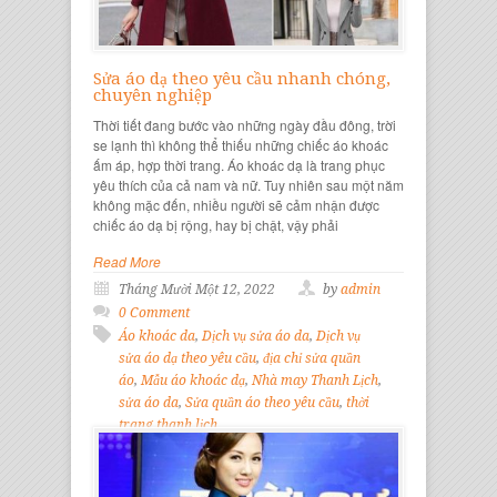
Sửa áo dạ theo yêu cầu nhanh chóng,
chuyên nghiệp
Thời tiết đang bước vào những ngày đầu đông, trời
se lạnh thì không thể thiếu những chiếc áo khoác
ấm áp, hợp thời trang. Áo khoác dạ là trang phục
yêu thích của cả nam và nữ. Tuy nhiên sau một năm
không mặc đến, nhiều người sẽ cảm nhận được
chiếc áo dạ bị rộng, hay bị chật, vậy phải
Read More
Tháng Mười Một 12, 2022
by
admin
0 Comment
Áo khoác da
,
Dịch vụ sửa áo da
,
Dịch vụ
sửa áo dạ theo yêu cầu
,
địa chỉ sửa quần
áo
,
Mẫu áo khoác dạ
,
Nhà may Thanh Lịch
,
sửa áo da
,
Sửa quần áo theo yêu cầu
,
thời
trang thanh lịch