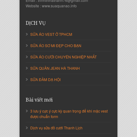
Email : trinhthihathanh76@gmail.com
Website : www.suaquanao.info
DỊCH VỤ
SỬA ÁO VEST Ở TPHCM
SỬA ÁO SƠ MI ĐẸP CHO BẠN
SỬA ÁO CƯỚI CHUYÊN NGHIỆP NHẤT
SỬA QUẦN JEAN HÀ THANH
SỬA ĐẦM DẠ HỘI
Bài viết mới
3 lưu ý cực ý cực kỳ quan trọng để khi mặc vest
được chuẩn form
Dịch vụ sửa đồ cưới Thanh Lịch