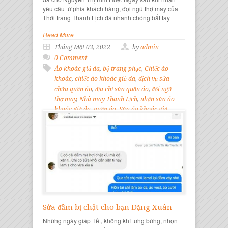
yêu cầu từ phía khách hàng, đội ngũ thợ may của
Thời trang Thanh Lịch đã nhanh chóng bắt tay
Read More
Tháng Một 03, 2022
by
admin
0 Comment
Áo khoác giả da
,
bộ trang phục
,
Chiếc áo
khoác
,
chiếc áo khoác giả da
,
dịch vụ sửa
chữa quần áo
,
địa chỉ sửa quần áo
,
đội ngũ
thợ may
,
Nhà may Thanh Lịch
,
nhận sửa áo
khoác giả da
,
quần áo
,
Sửa áo khoác giả
da
,
Sửa chữa quần áo
,
Thời trang
,
thời
trang thanh lịch
Sửa đầm bị chật cho bạn Đặng Xuân
Những ngày giáp Tết, không khí tưng bừng, nhộn