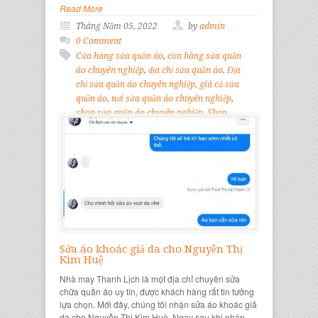
Read More
Tháng Năm 05, 2022
by
admin
0 Comment
Cửa hàng sửa quần áo
,
cửa hàng sửa quần
áo chuyên nghiệp
,
địa chỉ sửa quần áo
,
Địa
chỉ sửa quần áo chuyên nghiệp
,
giá cả sửa
quần áo
,
nơi sửa quần áo chuyên nghiệp
,
shop sửa quần áo chuyên nghiệp
,
Shop
Thời Trang Thanh Lịch
,
Sửa chữa quần áo
,
Sửa quần áo chuyên nghiệp
,
tiệm sửa chữa
quần áo
Sửa áo khoác giả da cho Nguyễn Thị
Kim Huệ
Nhà may Thanh Lịch là một địa chỉ chuyên sửa
chữa quần áo uy tín, được khách hàng rất tin tưởng
lựa chọn. Mới đây, chúng tôi nhận sửa áo khoác giả
da cho Nguyễn Thị Kim Huệ. Ngay sau khi nhận