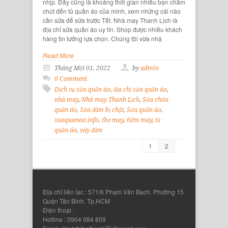
nhịp. Đây cũng là khoảng thời gian nhiều bạn chăm
chút đến tủ quần áo của mình, xem những cái nào
cần sửa để sửa trước Tết. Nhà may Thanh Lịch là
địa chỉ sửa quần áo uy tín. Shop được nhiều khách
hàng tin tưởng lựa chọn. Chúng tôi vừa nhậ
Read More
Tháng Một 01, 2022
by
admin
0 Comment
Dịch vụ sửa quần áo
,
địa chỉ sửa quần áo
,
nhà may
,
Nhà may Thanh Lịch
,
Sửa chữa
quần áo
,
Sửa đầm bị chật
,
Sửa quần áo
,
suaquanao.info
,
thợ may
,
tiệm may
,
tủ
quần áo
,
váy đầm
1
2
Địa chỉ liên lạc : 571/6 Phạm Văn Bạch. Phường 15
Quận Tân Bình. Tp.HCM
Điện thoại :
Hotline : 0904 084 809