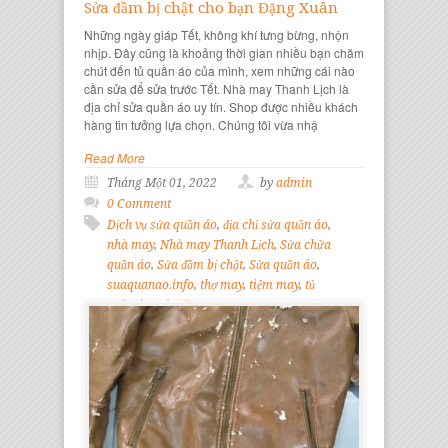
Sửa đầm bị chật cho bạn Đặng Xuân
Những ngày giáp Tết, không khí tưng bừng, nhộn
nhịp. Đây cũng là khoảng thời gian nhiều bạn chăm
chút đến tủ quần áo của mình, xem những cái nào
cần sửa để sửa trước Tết. Nhà may Thanh Lịch là
địa chỉ sửa quần áo uy tín. Shop được nhiều khách
hàng tin tưởng lựa chọn. Chúng tôi vừa nhậ
Read More
Tháng Một 01, 2022
by
admin
0 Comment
Dịch vụ sửa quần áo
,
địa chỉ sửa quần áo
,
nhà may
,
Nhà may Thanh Lịch
,
Sửa chữa
quần áo
,
Sửa đầm bị chật
,
Sửa quần áo
,
suaquanao.info
,
thợ may
,
tiệm may
,
tủ
quần áo
,
váy đầm