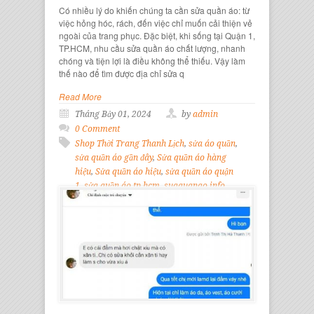
Có nhiều lý do khiến chúng ta cần sửa quần áo: từ
việc hỏng hóc, rách, đến việc chỉ muốn cải thiện vẻ
ngoài của trang phục. Đặc biệt, khi sống tại Quận 1,
TP.HCM, nhu cầu sửa quần áo chất lượng, nhanh
chóng và tiện lợi là điều không thể thiếu. Vậy làm
thế nào để tìm được địa chỉ sửa q
Read More
Tháng Bảy 01, 2024
by
admin
0 Comment
Shop Thời Trang Thanh Lịch
,
sửa áo quần
,
sửa quần áo gần đây
,
Sửa quần áo hàng
hiệu
,
Sửa quần áo hiệu
,
sửa quần áo quận
1
,
sửa quần áo tp hcm
,
suaquanao.info