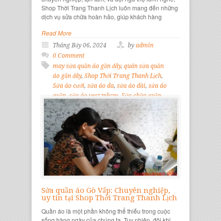
Shop Thời Trang Thanh Lịch luôn mang đến những
dịch vụ sửa chữa hoàn hảo, giúp khách hàng
Read More
Tháng Bảy 06, 2024
by
admin
0 Comment
may sửa quần áo gần đây
,
quán sửa quần
áo gần đây
,
Shop Thời Trang Thanh Lịch
,
Sửa áo cưới
,
sửa áo da
,
sửa áo dài
,
sửa áo
quần
,
sửa áo vest tphcm
,
Sửa chữa quần
áo
,
sửa đầm dạ hội
,
sửa đồ quận 2
,
Sửa đồ
vest
,
Sửa quần áo cũ
,
sửa quần áo gần đây
,
Sửa quần áo hiệu
,
sửa quần áo quận 2
,
suaquanao.info
Sửa quần áo Gò Vấp: Chuyên nghiệp,
uy tín tại Shop Thời Trang Thanh Lịch
Quần áo là một phần không thể thiếu trong cuộc
sống hàng ngày của chúng ta. Tuy nhiên, đôi khi