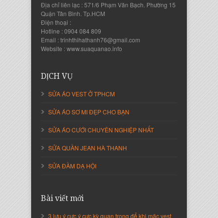
Địa chỉ liên lạc : 571/6 Phạm Văn Bạch. Phường 15
Quận Tân Bình. Tp.HCM
Điện thoại :
Hotline : 0904 084 809
Email : trinhthihathanh76@gmail.com
Website : www.suaquanao.info
DỊCH VỤ
SỬA ÁO VEST Ở TPHCM
SỬA ÁO SƠ MI ĐẸP CHO BẠN
SỬA ÁO CƯỚI CHUYÊN NGHIỆP NHẤT
SỬA QUẦN JEAN HÀ THANH
SỬA ĐẦM DẠ HỘI
Bài viết mới
3 lưu ý cực ý cực kỳ quan trọng để khi mặc vest