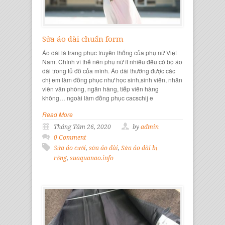
Sửa áo dài chuẩn form
Áo dài là trang phục truyền thống của phụ nữ Việt
Nam. Chính vì thế nên phụ nữ ít nhiều đều có bộ áo
dài trong tủ đồ của mình. Áo dài thường được các
chị em làm đồng phục như học sinh,sinh viên, nhân
viên văn phòng, ngân hàng, tiếp viên hàng
không… ngoài làm đồng phục cacschij e
Read More
Tháng Tám 26, 2020
by
admin
0 Comment
Sửa áo cưới
,
sửa áo dài
,
Sửa áo dài bị
rộng
,
suaquanao.info