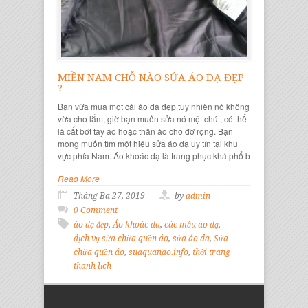
MIỀN NAM CHỖ NÀO SỬA ÁO DẠ ĐẸP
?
Bạn vừa mua một cái áo dạ đẹp tuy nhiên nó không
vừa cho lắm, giờ bạn muốn sửa nó một chút, có thể
là cắt bớt tay áo hoặc thân áo cho đỡ rộng. Bạn
mong muốn tìm một hiệu sửa áo dạ uy tín tại khu
vực phía Nam. Áo khoác dạ là trang phục khá phổ b
Read More
Tháng Ba 27, 2019
by
admin
0 Comment
áo dạ đẹp
,
Áo khoác da
,
các mẫu áo dạ
,
dịch vụ sửa chữa quần áo
,
sửa áo da
,
Sửa
chữa quần áo
,
suaquanao.info
,
thời trang
thanh lịch