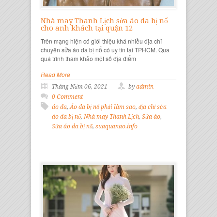
Nhà may Thanh Lịch sửa áo da bị nổ
cho anh khách tại quận 12
Trên mạng hiện có giới thiệu khá nhiều địa chỉ
chuyên sửa áo da bị nổ có uy tín tại TPHCM. Qua
quá trình tham khảo một số địa điểm
Read More
Tháng Năm 06, 2021
by
admin
0 Comment
áo da
,
Áo da bị nổ phải làm sao
,
địa chỉ sửa
áo da bị nổ
,
Nhà may Thanh Lịch
,
Sửa áo
,
Sửa áo da bị nổ
,
suaquanao.info