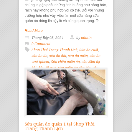
chúng ta gặp phải những tình huống như hỏng hóc,
rách hay không phù hợp với cơ thể. Đối với những
trường hợp như vậy, việc tìm một cửa hàng sửa
quần áo đáng tin cậy là vô cùng quan trọng. Tr
Read More
Tháng Bảy 03, 2024
by
admin
0 Comment
Shop Thời Trang Thanh Lịch
,
Sửa áo cưới
,
sửa áo da
,
sửa áo dài
,
sửa áo quần
,
sửa áo
vest tphcm
,
Sửa chữa quần áo
,
sửa đầm dạ
hội
,
Sửa đồ vest
,
sửa quần áo gần đây
,
sửa
quần áo gò vấp
,
Sửa quần áo hiệu
,
suaquanao.info
Sửa quần áo quận 1 tại Shop Thời
Trang Thanh Lịch