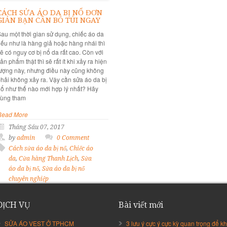
CÁCH SỬA ÁO DA BỊ NỔ ĐƠN
GIẢN BẠN CẦN BỎ TÚI NGAY
au một thời gian sử dụng, chiếc áo da
ếu như là hàng giả hoặc hàng nhái thì
ẽ có nguy cơ bị nổ da rất cao. Còn với
ản phẩm thật thì sẽ rất ít khi xảy ra hiện
ượng này, nhưng điều này cũng không
hải không xảy ra. Vậy cần sửa áo da bị
ổ như thế nào mới hợp lý nhất? Hãy
cùng tham
Read More
Tháng Sáu 07, 2017
by
admin
0 Comment
Cách sửa áo da bị nổ
,
Chiếc áo
da
,
Cửa hàng Thanh Lịch
,
Sửa
áo da bị nổ
,
Sửa áo da bị nổ
chuyên nghiệp
DỊCH VỤ
Bài viết mới
SỬA ÁO VEST Ở TPHCM
3 lưu ý cực ý cực kỳ quan trọng để kh