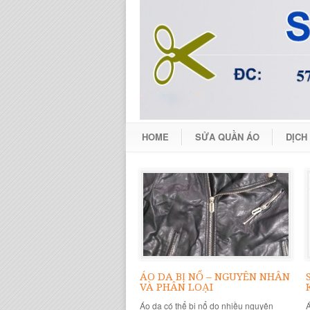
HOME
SỬA QUẦN ÁO
DỊCH
ÁO DA BỊ NỔ – NGUYÊN NHÂN
VÀ PHÂN LOẠI
Áo da có thể bị nổ do nhiều nguyên
Á