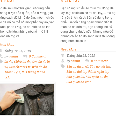
THẾ NÀO
NGẮN TAY
́o da sau một thời gian sử dụng nếu
Bạn có một chiếc áo thun thu đông dài
hông được bảo quản, bảo dưỡng, giặt
tay, một chiếc áo sơ mi dài tay,… mà bạ
úng cách dễ bị nổ do ẩm, mốc… chiếc
rất yêu thích và ưu tiên sử dụng trong
́o da nổ có thể nổ một phần tay áo, vạt
nhiều set đồ hàng ngày nhưng tiếc là
rước, phần lưng, cổ áo. Vết nổ có thể
mùa hè đã đến rồi, bạn không thể sử
hỏ hoặc lớn, những nết nổ nhỏ li ti
dụng chúng được nữa. Nhưng nếu để
oặc những vê
những chiếc áo đó sang mùa thu đông
sang năm thì có th
Read More
Read More
Tháng Tư 26, 2019
Tháng Sáu 28, 2018
by
admin
0 Comment
by
admin
0 Comment
áo da
,
Chiếc áo da
,
Sửa áo da bị
Sửa áo da bị nổ
,
Sửa áo dài tay
,
nổ
,
Sửa chữa vết nổ trên áo da
,
Sửa áo dài tay thành ngắn tay
,
Thanh Lịch
,
thời trang thanh
Sửa quần áo
,
Sửa quần áo da
,
lịch
Sửa quần áo vest