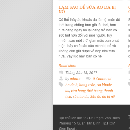
LÀM SAO ĐỂ SỬA ÁO DA BỊ
NỔ
Có thể thấy áo khoác da là một món đồ
S
thời trang chẳng bao giờ lỗi thời, hơn
n
nữa càng ngày nó lại càng trở nên có
s
sức hút hơn đối với mọi người. Tuy
s
nhiên, sau một thời gian mặc bạn phát
t
hiện thấy chiếc áo của mình bị nổ và
p
không còn giữ được vẻ đẹp như xưa
n
nữa. Vậy lúc này, bạn có nê
Read More
Tháng Sáu 15, 2017
by
admin
0 Comment
Áo da bị bong tróc
,
Áo khoác
da
,
cửa hàng thời trang thanh
lịch
,
sửa áo da
,
Sửa áo da bị nổ
Địa chỉ liên lạc : 571/6 Phạm Văn Bạch.
Phường 15 Quận Tân Bình. Tp.HCM
Điện thoại :