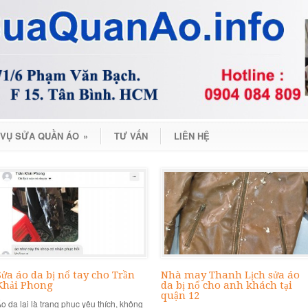
 VỤ SỬA QUẦN ÁO
»
TƯ VẤN
LIÊN HỆ
Sửa áo da bị nổ tay cho Trần
Nhà may Thanh Lịch sửa áo
Khải Phong
da bị nổ cho anh khách tại
quận 12
o da lại là trang phục yêu thích, không