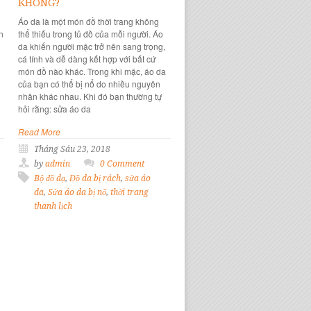
KHÔNG?
Áo da là một món đồ thời trang không
n
thể thiếu trong tủ đồ của mỗi người. Áo
da khiến người mặc trở nên sang trọng,
cá tính và dễ dàng kết hợp với bất cứ
món đồ nào khác. Trong khi mặc, áo da
của bạn có thể bị nổ do nhiều nguyên
nhân khác nhau. Khi đó bạn thường tự
hỏi rằng: sửa áo da
Read More
Tháng Sáu 23, 2018
by
admin
0 Comment
Bộ đồ dạ
,
Đồ da bị rách
,
sửa áo
da
,
Sửa áo da bị nổ
,
thời trang
thanh lịch