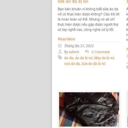
sửa áo da bị nổ
Bạn băn khoăn vì không biết sửa áo da
A
nổ có thực hiện được không? Câu trả lời
k
là hoàn toàn có thể. Nhưng nó sẽ chỉ
đ
thực hiện được nếu gặp được người thợ
a
có tay nghề cao, công nghệ xử lý tốt.
t
n
Read More
h
Tháng Ba 25, 2021
by
admin
0 Comment
áo da
,
Áo da bị nổ
,
May áo bị nổ
,
sửa áo da
,
Sửa áo da bị nổ