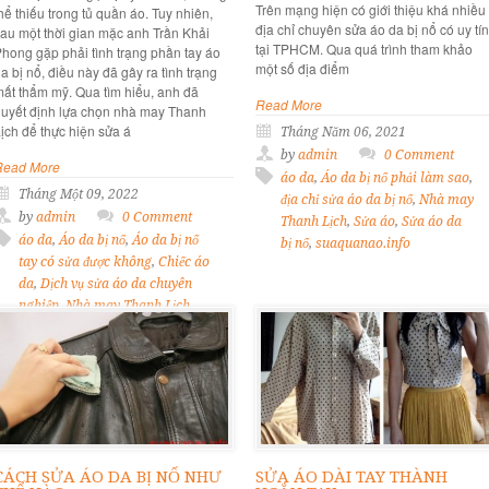
Trên mạng hiện có giới thiệu khá nhiều
hể thiếu trong tủ quần áo. Tuy nhiên,
địa chỉ chuyên sửa áo da bị nổ có uy tín
au một thời gian mặc anh Trần Khải
tại TPHCM. Qua quá trình tham khảo
hong gặp phải tình trạng phần tay áo
một số địa điểm
a bị nổ, điều này đã gây ra tình trạng
ất thẩm mỹ. Qua tìm hiểu, anh đã
Read More
uyết định lựa chọn nhà may Thanh
ịch để thực hiện sửa á
Tháng Năm 06, 2021
by
admin
0 Comment
Read More
áo da
,
Áo da bị nổ phải làm sao
,
Tháng Một 09, 2022
địa chỉ sửa áo da bị nổ
,
Nhà may
by
admin
0 Comment
Thanh Lịch
,
Sửa áo
,
Sửa áo da
áo da
,
Áo da bị nổ
,
Áo da bị nổ
bị nổ
,
suaquanao.info
tay có sửa được không
,
Chiếc áo
da
,
Dịch vụ sửa áo da chuyên
nghiệp
,
Nhà may Thanh Lịch
,
sửa áo da
,
Sửa áo da bị nổ
,
Sửa
áo da bị nổ tay
,
Sửa áo da bị nổ
tay cho Trần Khải Phong
,
tay áo
da bị nổ
,
tủ quần áo
,
Vết nổ trên
áo da
CÁCH SỬA ÁO DA BỊ NỔ NHƯ
SỬA ÁO DÀI TAY THÀNH