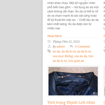
nhân khác nhau. Một số nguyên nhân
t
phổ biến bao gồm: – Sử dụng áo da một
s
cách không cẩn thận: Áo da có thể bị nổ
P
do va chạm mạnh từ các vật cứng hoặc
d
lỗi kỹ thuật khi mặc áo. – Chất liệu áo da
m
kém chất lượng: Áo da được làm từ
q
nhiều loại
L
Read More
Tháng Chín 25, 2023
by
admin
0 Comment
áo da
,
Áo da bị nổ
,
áo da bị nổ
sửa được không
,
sửa áo da
,
Sửa
áo da bị nổ
,
Sửa quần áo
Thời trang Thanh Lịch nhận