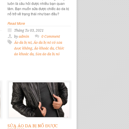
luôn là câu hỏi được nhiều bạn quan
tâm. Bạn muốn sửa được chiếc áo da bị
nổ trở về trạng thái như ban đầu?
Read More
Tháng Tư 03, 2021
by
admin
0 Comment
Áo da bị nổ
,
Áo da bị nổ có sửa
được không
,
Áo khoác da
,
Chiếc
áo khoác da
,
Sửa áo da bị nổ
SỬA ÁO DA BỊ NỔ ĐƯỢC