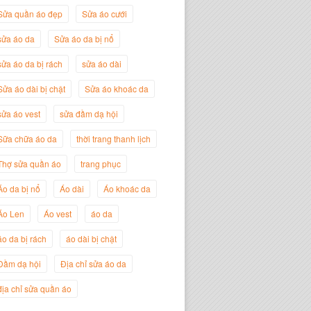
Sửa quần áo đẹp
Sửa áo cưới
sửa áo da
Sửa áo da bị nổ
sửa áo da bị rách
sửa áo dài
Sửa áo dài bị chật
Sửa áo khoác da
sửa áo vest
sửa đầm dạ hội
Sữa chữa áo da
thời trang thanh lịch
Thợ sửa quần áo
trang phục
Nguyễn Đắc Định
Giám Đốc Công ty Twist Potato
Áo da bị nổ
Áo dài
Áo khoác da
Áo Len
Áo vest
áo da
áo da bị rách
áo dài bị chật
Đầm dạ hội
Địa chỉ sửa áo da
địa chỉ sửa quần áo