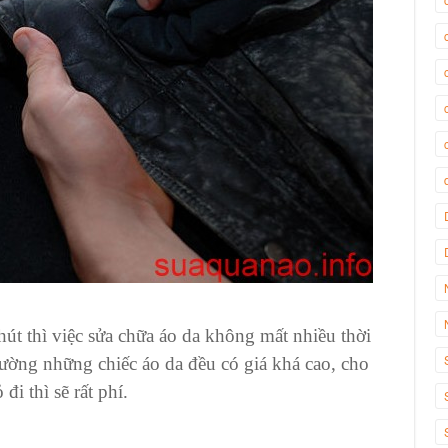
chút thì việc sửa chữa áo da không mất nhiều thời
thường những
chiếc áo da
đều có giá khá cao, cho
đi thì sẽ rất phí.