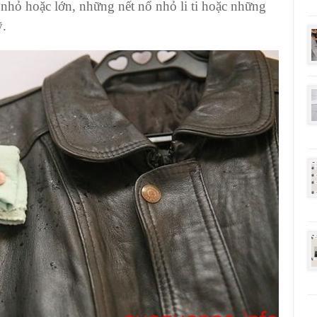
̉ nhỏ hoặc lớn, những nết nổ nhỏ li ti hoặc những
̃.