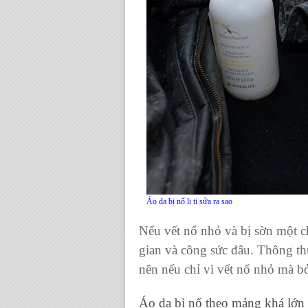
Áo da bị nổ li ti sửa ra sao
Nếu vết nổ nhỏ và bị sờn một 
gian và công sức đâu. Thông 
nên nếu chỉ vì vết nổ nhỏ mà bỏ 
Áo da bị nổ theo mảng khá lớn