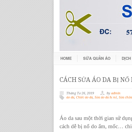
HOME
SỬA QUẦN ÁO
DỊCH
CÁCH SỬA ÁO DA BỊ NỔ
Tháng Tư 26, 2019
by
admin
áo da
,
Chiếc áo da
,
Sửa áo da bị nổ
,
Sửa chữa
Áo da
sau một thời gian sử dụn
cách dễ bị nổ do ẩm, mốc…
chi