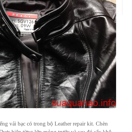
ếng vải bạc có trong bộ Leather repair kit. Chèn
 Thực hiện từng lớp mỏng trước và sau đó sấy khô