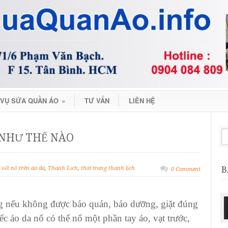
 VỤ SỬA QUẦN ÁO
»
TƯ VẤN
LIÊN HỆ
 NHƯ THẾ NÀO
B
 vết nổ trên áo da
,
Thanh Lịch
,
thời trang thanh lịch
0 Comment
g nếu không được bảo quản, bảo dưỡng, giặt đúng
ếc áo da nổ
có thể nổ một phần tay áo, vạt trước,