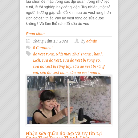
lựa chọn để mặc trong các dịp quan trọng như tiệc
cưới, lễ tốt nghiệp hay công việc. Tuy nhiên, một số
người thường gặp vấn đề khi mua áo vest rộng hơn
kích cỡ cần thiết. Vậy áo vest rộng có sửa được
không? Và làm thế nào để sửa áo ves
Read More
Tháng Tám 19, 2024
by
admin
0 Comment
áo vest rộng
,
Nhà may Thời Trang Thanh
Lịch
,
sửa áo vest
,
sửa áo vest bị rộng eo
,
sửa áo vest bị rộng tay
,
sửa áo vest bị rộng
vai
,
sửa áo vest nam
,
sửa áo vest nam bị
rộng
,
sửa áo vest nữ
,
sửa áo vest nữ bị
rộng
,
Sửa quần áo
,
Sửa quần áo đẹp
Nhận sửa quần áo đẹp và uy tín tại
Shop Thời Trang Thanh Lịch