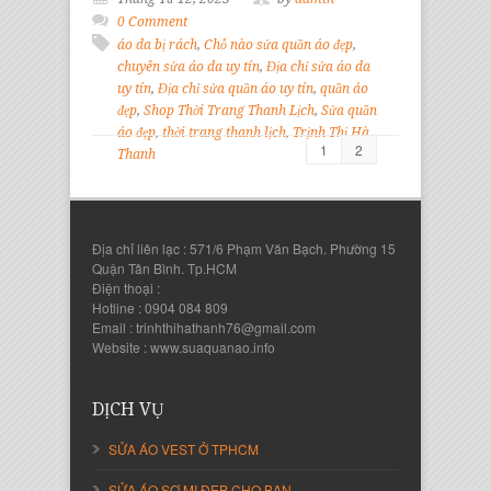
0 Comment
áo da bị rách
,
Chỗ nào sửa quần áo đẹp
,
chuyên sửa áo da uy tín
,
Địa chỉ sửa áo da
uy tín
,
Địa chỉ sửa quần áo uy tín
,
quần áo
đẹp
,
Shop Thời Trang Thanh Lịch
,
Sửa quần
áo đẹp
,
thời trang thanh lịch
,
Trịnh Thị Hà
1
2
Thanh
Địa chỉ liên lạc : 571/6 Phạm Văn Bạch. Phường 15
Quận Tân Bình. Tp.HCM
Điện thoại :
Hotline : 0904 084 809
Email : trinhthihathanh76@gmail.com
Website : www.suaquanao.info
DỊCH VỤ
SỬA ÁO VEST Ở TPHCM
SỬA ÁO SƠ MI ĐẸP CHO BẠN