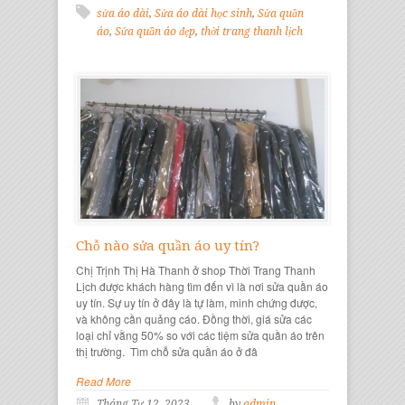
sửa áo dài
,
Sửa áo dài học sinh
,
Sửa quần
áo
,
Sửa quần áo đẹp
,
thời trang thanh lịch
Chỗ nào sửa quần áo uy tín?
Chị Trịnh Thị Hà Thanh ở shop Thời Trang Thanh
Lịch được khách hàng tìm đến vì là nơi sửa quần áo
uy tín. Sự uy tín ở đây là tự làm, minh chứng được,
và không cần quảng cáo. Đồng thời, giá sửa các
loại chỉ vằng 50% so với các tiệm sửa quần áo trên
thị trường. Tìm chỗ sửa quần áo ở đâ
Read More
Tháng Tư 12, 2023
by
admin