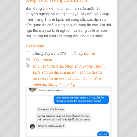
Bạn đang tìm kiếm dịch vụ nhận sửa quần áo
chuyên nghiệp và đáng tin cậy? Hãy đến với Shop
Thời Trang Thanh Lịch, nơi cung cấp các dịch vụ
sửa quần áo chất lượng cao và đáng tin cậy. Với đội
ngũ thợ may có kinh nghiệm và trang thiết bị hiện
đại, chúng tôi cam kết mang đến cho bạn nhữn
Read More
Tháng Bảy 24, 2024
by
admin
0 Comment
Nhận sửa quần áo
,
Shop Thời Trang Thanh
Lịch
,
sửa áo da
,
sửa áo dài
,
sửa áo dạsửa
áo cưới
,
sửa áo vest
,
sửa đầm dạ hội
,
Sửa
quần áo
,
Sửa quần áo đẹp