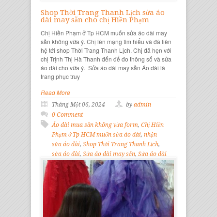
Shop Thời Trang Thanh Lịch sửa áo
dài may sẵn cho chị Hiền Phạm
Chị Hiền Phạm ở Tp HCM muốn sửa áo dài may
sẵn không vừa ý. Chị lên mạng tìm hiểu và đã liên
hệ tới shop Thời Trang Thanh Lịch. Chị đã hẹn với
chị Trịnh Thị Hà Thanh đến để đo thông số và sửa
áo dài cho vừa ý. Sửa áo dài may sẵn Áo dài là
trang phục truy
Read More
Tháng Một 06, 2024
by
admin
0 Comment
Áo dài mua sẵn không vừa form
,
Chị Hiền
Phạm ở Tp HCM muốn sửa áo dài
,
nhận
sửa áo dài
,
Shop Thời Trang Thanh Lịch
,
sửa áo dài
,
Sửa áo dài may sẵn
,
Sửa áo dài
theo yêu cầu
,
Sửa quần áo đẹp
,
Sửa quần áo
theo yêu cầu