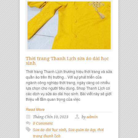
Thời trang Thanh Lịch sửa áo dài học
sinh
Thời trang Thanh Lịch thương hiệu thời trang và sửa
quần áo trên thị trường. . Với sự phát triển của
ngành công nghiệp thời trang, ngày càng có nhiều
lựa chọn cho người tiêu dùng. Shop Thanh Lịch có
các dịch vụ sửa áo dài học sinh. Bài viết này sẽ giới
thiệu về tầm quan trọng của việc
Read More
Tháng Chín 10, 2023
by
admin
0 Comment
Sửa áo dài học sinh
,
Sửa quần áo đẹp
,
thời
trang thanh lịch