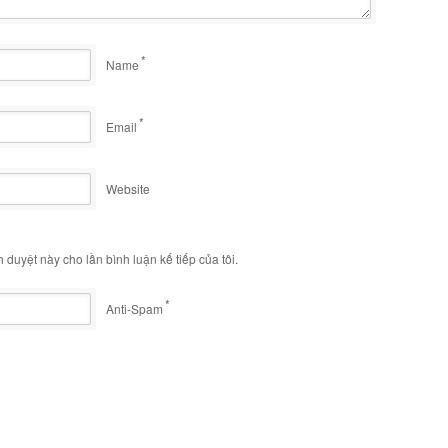
*
Name
*
Email
Website
h duyệt này cho lần bình luận kế tiếp của tôi.
*
Anti-Spam