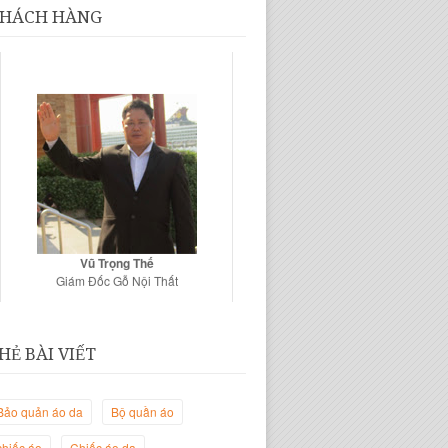
HÁCH HÀNG
Vũ Trọng Thế
Giám Đốc Gỗ Nội Thất
HẺ BÀI VIẾT
Bảo quản áo da
Bộ quần áo
chiếc áo
Chiếc áo da