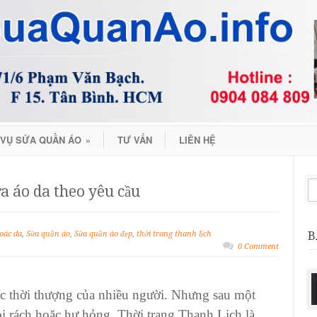
 VỤ SỬA QUẦN ÁO
»
TƯ VẤN
LIÊN HỆ
a áo da theo yêu cầu
B
oác da
,
Sửa quần áo
,
Sửa quần áo đẹp
,
thời trang thanh lịch
0 Comment
ục thời thượng của nhiều người. Nhưng sau một
 bị rách hoặc hư hỏng. Thời trang Thanh Lịch là