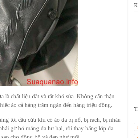
K
 là chất liệu đắt và rất khó sửa. Không cẩn thận
chiếc áo cả hàng trăm ngàn đến hàng triệu đồng.
T
ng tôi cầu cứu khi có áo da bị nổ, bị rách, bị nhàu
hải gỡ bỏ mãng da hư hại, rồi thay bằng lớp da
 sao cho đồng bộ và đẹp như mới.