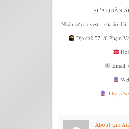
SỬA QUẦN Á
Nhận sửa áo vest – sửa áo dài, 
Địa chỉ: 571/6 Phạm V
Hotl
Email: 
Webs
https://
About the Au