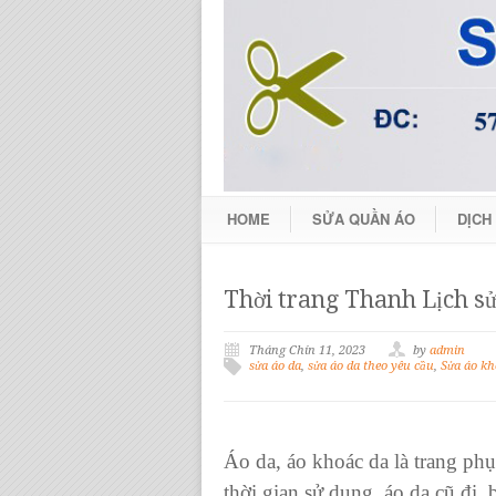
HOME
SỬA QUẦN ÁO
DỊCH
Thời trang Thanh Lịch sử
Tháng Chín 11, 2023
by
admin
sửa áo da
,
sửa áo da theo yêu cầu
,
Sửa áo kh
Áo da, áo khoác da là trang ph
thời gian sử dụng, áo da cũ đi,