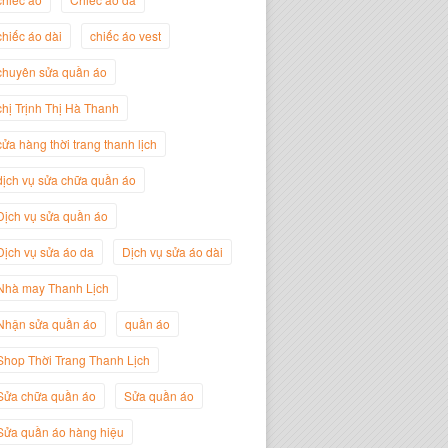
chiếc áo dài
chiếc áo vest
Trịnh Thị Hà Thanh
chuyên sửa quần áo
Giám Đốc Thương Hiệu Giày Thời
Trang Thanh Lịch
chị Trịnh Thị Hà Thanh
cửa hàng thời trang thanh lịch
dịch vụ sửa chữa quần áo
Dịch vụ sửa quần áo
Dịch vụ sửa áo da
Dịch vụ sửa áo dài
Nhà may Thanh Lịch
Nhận sửa quần áo
quần áo
Shop Thời Trang Thanh Lịch
Nguyễn Minh Đức
Sửa chữa quần áo
Sửa quần áo
Giám Đốc Công ty Cây Xanh Gia
Nguyễn
Sửa quần áo hàng hiệu