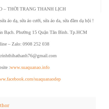
O – THỜI TRANG THANH LỊCH
sửa áo dạ, sửa áo cưới, sửa áo da, sửa đầm dạ hội !
ăn Bạch. Phường 15 Quận Tân Bình. Tp.HCM
ine – Zalo: 0908 252 038
trinhthihathanh76@gmail.com
ite :
www.suaquanao.info
www.facebook.com/suaquanaodep
thor