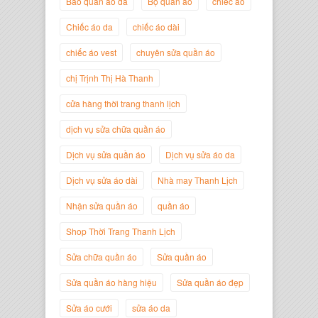
Bảo quản áo da
Bộ quần áo
chiếc áo
Chiếc áo da
chiếc áo dài
Trịnh Thị Hà Thanh
chiếc áo vest
chuyên sửa quần áo
Giám Đốc Thương Hiệu Giày Thời
Trang Thanh Lịch
chị Trịnh Thị Hà Thanh
cửa hàng thời trang thanh lịch
dịch vụ sửa chữa quần áo
Dịch vụ sửa quần áo
Dịch vụ sửa áo da
Dịch vụ sửa áo dài
Nhà may Thanh Lịch
Nhận sửa quần áo
quần áo
Shop Thời Trang Thanh Lịch
Sửa chữa quần áo
Sửa quần áo
Nguyễn Minh Đức
Giám Đốc Công ty Cây Xanh Gia
Sửa quần áo hàng hiệu
Sửa quần áo đẹp
Nguyễn
Sửa áo cưới
sửa áo da