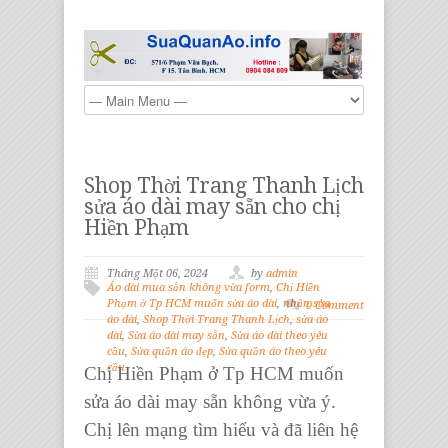
Shop Thời Trang Thanh Lịch
sửa áo dài may sẵn cho chị
Hiền Phạm
Tháng Một 06, 2024
by
admin
Áo dài mua sẵn không vừa form
,
Chị Hiền
Phạm ở Tp HCM muốn sửa áo dài
,
nhận sửa
0 Comment
áo dài
,
Shop Thời Trang Thanh Lịch
,
sửa áo
dài
,
Sửa áo dài may sẵn
,
Sửa áo dài theo yêu
cầu
,
Sửa quần áo đẹp
,
Sửa quần áo theo yêu
cầu
Chị Hiền Phạm ở Tp HCM muốn
sửa áo dài may sẵn không vừa ý.
Chị lên mạng tìm hiểu và đã liên hệ