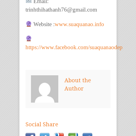
Email:
trinhthihathanh76@gmail.com
Website :
www.suaquanao.info
https://www.facebook.com/suaquanaodep
About the
Author
Social Share