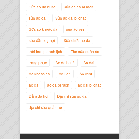
Sửa áo da bị nổ
sửa áo da bị rách
sửa áo dài
Sửa áo dài bị chật
Sửa áo khoác da
sửa áo vest
sửa đầm dạ hội
Sữa chữa áo da
thời trang thanh lịch
Thợ sửa quần áo
trang phục
Áo da bị nổ
Áo dài
Áo khoác da
Áo Len
Áo vest
Nguyễn Đắc Định
Giám Đốc Công ty Twist Potato
áo da
áo da bị rách
áo dài bị chật
Đầm dạ hội
Địa chỉ sửa áo da
địa chỉ sửa quần áo