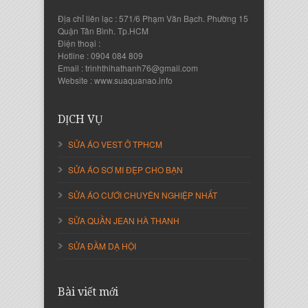
Địa chỉ liên lạc : 571/6 Phạm Văn Bạch. Phường 15
Quận Tân Bình. Tp.HCM
Điện thoại :
Hotline : 0904 084 809
Nguyễn Thanh Sang
Email : trinhthihathanh76@gmail.com
Giám Đốc Công ty Lam Sơn Phát
Website : www.suaquanao.info
DỊCH VỤ
SỬA ÁO VEST Ở TPHCM
SỬA ÁO SƠ MI ĐẸP CHO BẠN
SỬA ÁO CƯỚI CHUYÊN NGHIỆP NHẤT
SỬA QUẦN JEAN HÀ THANH
SỬA ĐẦM DẠ HỘI
Nguyễn Thị Cẩm Loan
Giám Đốc Công ty An Vạn Thành
Bài viết mới