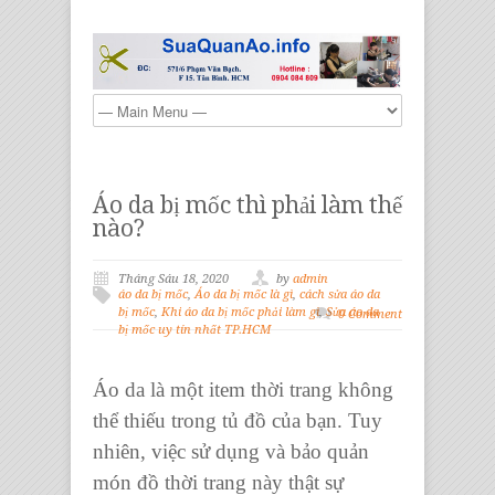
Áo da bị mốc thì phải làm thế
nào?
Tháng Sáu 18, 2020
by
admin
áo da bị mốc
,
Áo da bị mốc là gì
,
cách sửa áo da
bị mốc
,
Khi áo da bị mốc phải làm gì
,
Sửa áo da
0 Comment
bị mốc uy tín nhất TP.HCM
Áo da là một item thời trang không
thể thiếu trong tủ đồ của bạn. Tuy
nhiên, việc sử dụng và bảo quản
món đồ thời trang này thật sự