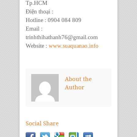
Tp.HCM
Điện thoại :
Hotline : 0904 084 809
Email :
trinhthihathanh76@gmail.com
Website :
www.suaquanao.info
About the
Author
Social Share