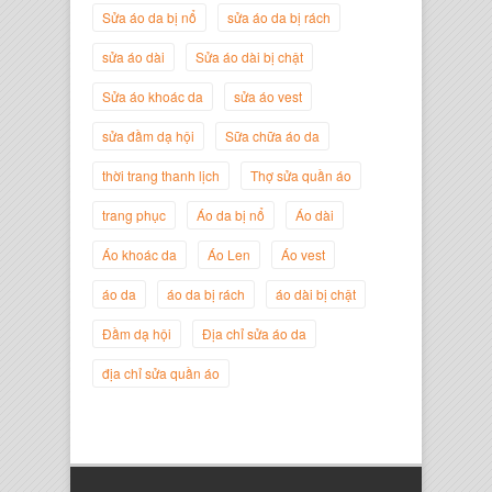
Sửa áo da bị nổ
sửa áo da bị rách
sửa áo dài
Sửa áo dài bị chật
Sửa áo khoác da
sửa áo vest
sửa đầm dạ hội
Sữa chữa áo da
thời trang thanh lịch
Thợ sửa quần áo
trang phục
Áo da bị nổ
Áo dài
Áo khoác da
Áo Len
Áo vest
Nguyễn Đắc Định
áo da
áo da bị rách
áo dài bị chật
Giám Đốc Công ty Twist Potato
Đầm dạ hội
Địa chỉ sửa áo da
địa chỉ sửa quần áo