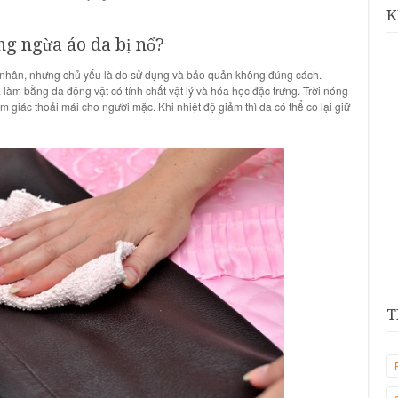
K
g ngừa áo da bị nổ
?
 nhân, nhưng chủ yếu là do sử dụng và bảo quản không đúng cách.
a
làm bằng
da động vật
có tính chất vật lý và hóa học đặc trưng. Trời nóng
ảm giác thoải mái cho người mặc. Khi nhiệt độ giảm thì
da
có thể co lại giữ
T