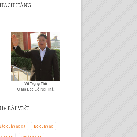
HÁCH HÀNG
Vũ Trọng Thế
Giám Đốc Gỗ Nội Thất
HẺ BÀI VIẾT
Bảo quản áo da
Bộ quần áo
chiếc áo
Chiếc áo da