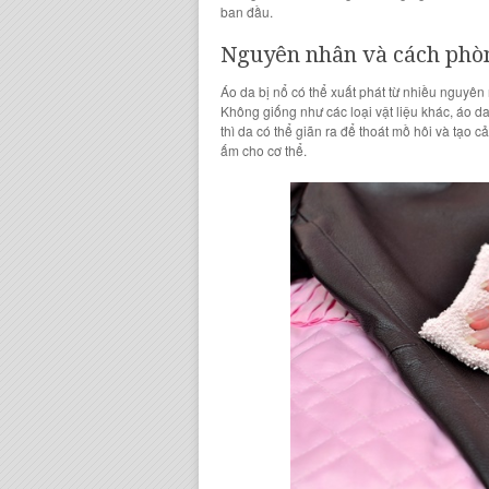
ban đầu.
Nguyên nhân và cách
phòn
Áo da bị nổ
có thể xuất phát từ nhiều nguyên
Không giống như các loại vật liệu khác,
áo d
thì
da
có thể giãn ra để thoát mồ hôi và tạo c
ấm cho cơ thể.