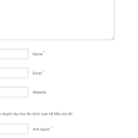
*
Name
*
Email
Website
h duyệt này cho lần bình luận kế tiếp của tôi.
*
Anti-Spam