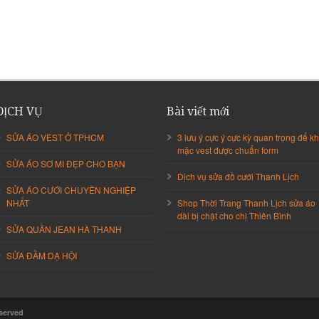
DỊCH VỤ
Bài viết mới
SỬA ÁO VEST Ở TPHCM
3 lưu ý cực ý cực kỳ quan trọng để kh
mặc vest được chuẩn form
SỬA ÁO SƠ MI ĐẸP CHO BẠN
Dịch vụ sửa đồ cưới Thanh Lịch
SỬA ÁO CƯỚI CHUYÊN NGHIỆP
NHẤT
Shop Thời Trang Thanh Lịch sửa áo
dài bị chật cho chị Thiên Bình
SỬA QUẦN JEAN HÀ THANH
SỬA ĐẦM DẠ HỘI
eserved