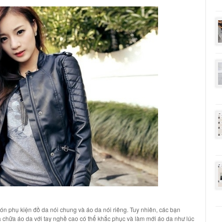
món p
hụ kiện đồ da
nói chung và
áo da
nói riêng. Tuy nhiên, các bạn
a chữa áo da
với tay nghề cao có thể khắc phục và
làm mới áo da
như lúc