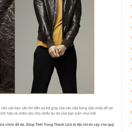
 nên các bạn cần tìm đến sự trợ giúp của các cửa hàng
sửa chữa đồ da
thích hợp và chăm sóc cho
chiếc áo da
của bạn luôn như mới.
ửa chữa đồ da, Shop Thời Trang Thanh Lịch là địa chỉ tin cậy cho quý