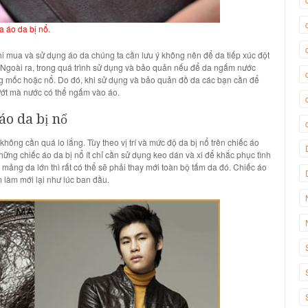
 áo da bị nổ.
khi mua và
sử dụng áo da
chúng ta cần lưu ý không nên để da tiếp xúc đột
 Ngoài ra, trong quá trình sử dụng và bảo quản nếu để
da ngấm nước
ạng mốc hoặc nổ. Do đó, khi sử dụng và bảo quản đồ da các bạn cần để
ướt mà nước có thể ngấm vào áo.
áo da bị nổ
không cần quá lo lắng. Tùy theo vị trí và mức độ
da bị nổ
trên
chiếc áo
 những
chiếc áo da bị nổ ít
chỉ cần sử dụng keo dán và xi để khắc phục tình
ột mảng
da
lớn thì rất có thể sẽ phải
thay mới toàn bộ tấm da đó
.
Chiếc áo
 làm mới lại như lúc ban đầu.