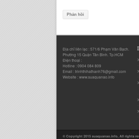
Địa chỉ liên lạc : 571/6 Phạm Văn Bạch.
Phường 15 Quận Tân Bình. Tp.HCM
Điện thoại :
Hotline : 0904 084 809
Email : trinhthihathanh76@gmail.com
Website : www.suaquanao.info
© Copyright 2015 suaquanao.info, All rights r