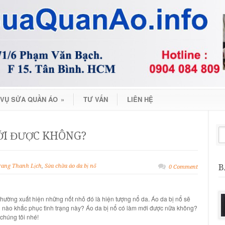
 VỤ SỬA QUẦN ÁO
»
TƯ VẤN
LIÊN HỆ
ỚI ĐƯỢC KHÔNG?
B
rang Thanh Lịch
,
Sửa chữa áo da bị nổ
0 Comment
hường xuất hiện những nốt nhỏ đó là hiện tượng
nổ da
.
Áo da bị nổ
sẽ
 nào khắc phục tình trạng này?
Áo da bị nổ có làm mới được nữa không
?
 chúng tôi nhé!