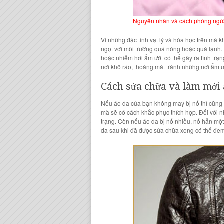
Nguyên nhân và cách phòng ngừa
Vì những đặc tính vật lý và hóa học trên mà 
ngột với môi trường quá nóng hoặc quá lạnh.
hoặc nhiễm hơi ẩm ướt có thể gây ra tình tr
nơi khô ráo, thoáng mát tránh những nơi ẩm 
Cách sửa chữa và làm mới
Nếu
áo da của bạn
không may bị nổ thì cũng 
mà sẽ có cách khắc phục thích hợp. Đối với
trạng. Còn nếu
áo da bị nổ nhiều
, nổ hẳn m
da
sau khi đã được sửa chữa xong có thể đem