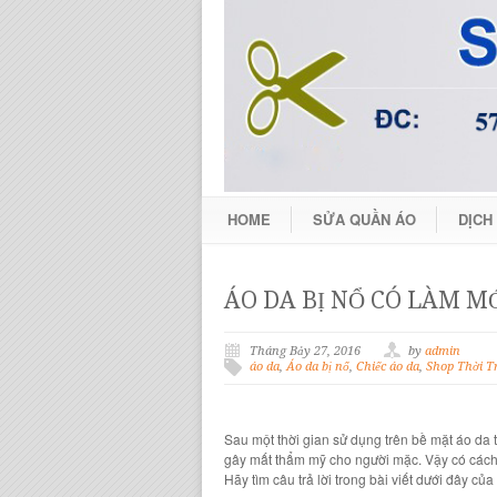
HOME
SỬA QUẦN ÁO
DỊCH
ÁO DA BỊ NỔ CÓ LÀM M
Tháng Bảy 27, 2016
by
admin
áo da
,
Áo da bị nổ
,
Chiếc áo da
,
Shop Thời T
Sau một thời gian sử dụng trên
bề mặt áo da
t
gây mất thẩm mỹ cho người mặc. Vậy có cách
Hãy tìm câu trả lời trong bài viết dưới đây của