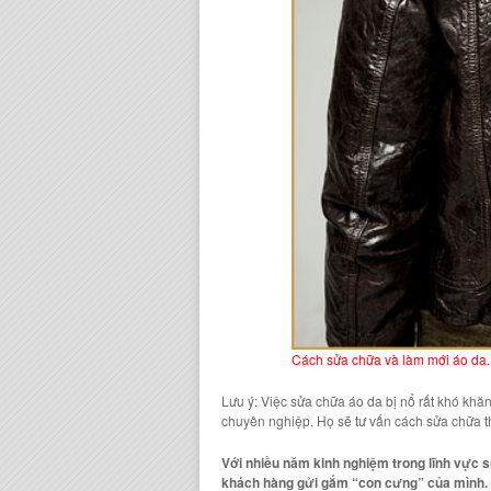
Cách sửa chữa và làm mới áo da.
Lưu ý: Việc
sửa chữa áo da bị nổ
rất khó khăn
chuyên nghi
ệp. Họ sẽ tư vấn cách sửa chữa 
Với nhiều năm kinh nghiệm trong lĩnh vực s
khách hàng gửi gắm “con cưng” của mình.