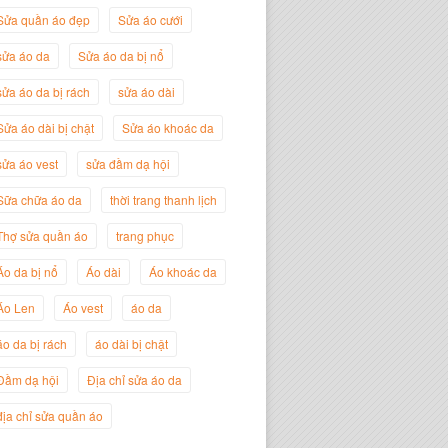
Sửa quần áo đẹp
Sửa áo cưới
sửa áo da
Sửa áo da bị nổ
sửa áo da bị rách
sửa áo dài
Sửa áo dài bị chật
Sửa áo khoác da
sửa áo vest
sửa đầm dạ hội
Sữa chữa áo da
thời trang thanh lịch
Thợ sửa quần áo
trang phục
Nguyễn Đắc Định
Áo da bị nổ
Áo dài
Áo khoác da
Giám Đốc Công ty Twist Potato
Áo Len
Áo vest
áo da
áo da bị rách
áo dài bị chật
Đầm dạ hội
Địa chỉ sửa áo da
địa chỉ sửa quần áo