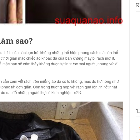
K
 làm sao?
êu thích của các bạn trẻ, không những thể hiện phong cách mà còn thể
ột thời gian mặc chiếc áo khoác da của bạn không may bị rách một ít,
 mặc bạn sẽ cảm thấy không được tự tin trước mọi người, nhưng vứt đi
ạn cần xem vết rách trên miếng áo da có to không, mức độ hư hỏng như
phục rất đơn giản. Còn trong trường hợp vết rách quá lớn, thì tốt nhất
 áo da, để những người thợ có kinh nghiệm xử lý.
T