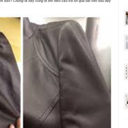
làm sao
? Chúng ta hãy cùng đi tìm hiểu câu trả lời qua bài viết sau đây