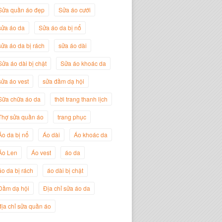
Sửa quần áo đẹp
Sửa áo cưới
sửa áo da
Sửa áo da bị nổ
sửa áo da bị rách
sửa áo dài
Sửa áo dài bị chật
Sửa áo khoác da
sửa áo vest
sửa đầm dạ hội
Sữa chữa áo da
thời trang thanh lịch
Nguyễn Đắc Định
Giám Đốc Công ty Twist Potato
Thợ sửa quần áo
trang phục
Áo da bị nổ
Áo dài
Áo khoác da
Áo Len
Áo vest
áo da
áo da bị rách
áo dài bị chật
Đầm dạ hội
Địa chỉ sửa áo da
địa chỉ sửa quần áo