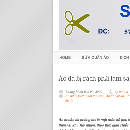
HOME
SỬA QUẦN ÁO
DỊCH
Áo da bị rách phải làm s
Tháng Mười Hai 02, 2020
by
admin
Áo da bị rách phải làm sao
,
Áo khoác da
,
Ch
áo da
Áo khoác da không chỉ là một món đồ phụ kiệ
thần rất lớn. Tuy nhiên, theo thời gian chiếc