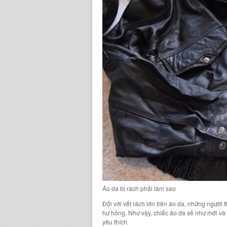
Áo da bị rách phải làm sao
Đối với vết rách lớn trên áo da, những người
hư hỏng. Như vậy, chiếc áo da sẽ như mới và 
yêu thích.