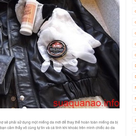
 thợ sẽ phải sử dụng một miếng da mới để thay thế hoàn toàn miếng da bị
bạn cảm thấy vô cùng tự tin và cá tính khi khoác trên mình chiếc áo da