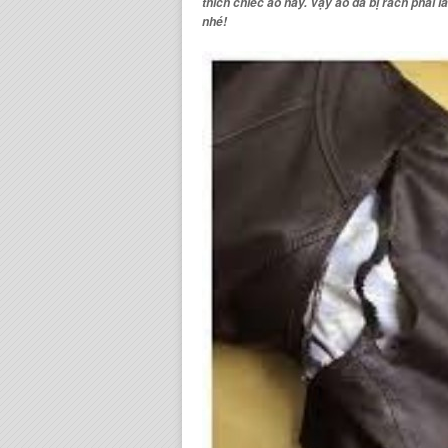
thích chiếc áo này. Vậy
áo da bị rách phải 
nhé!