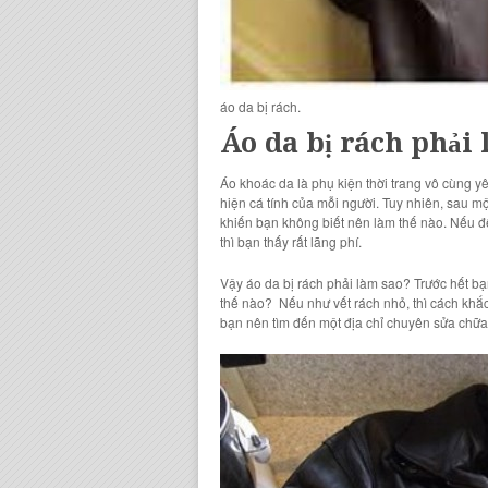
áo da bị rách.
Áo da bị rách phải
Áo khoác da là phụ kiện thời trang vô cùng y
hiện cá tính của mỗi người. Tuy nhiên, sau m
khiến bạn không biết nên làm thế nào. Nếu để
thì bạn thấy rất lãng phí.
Vậy áo da bị rách phải làm sao? Trước hết b
thế nào? Nếu như vết rách nhỏ, thì cách khắc 
bạn nên tìm đến một địa chỉ chuyên sửa chữa