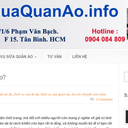
 VỤ SỬA QUẦN ÁO
»
TƯ VẤN
LIÊN HỆ
ao?
B
iếc áo da
,
Dịch vụ sửa áo da
,
Dịch vụ sửa quần áo
,
địa chỉ chuyên sửa chữa
0 Comment
n thời trang, mà đối với nhiều người còn mang ý nghĩa về giá trị tinh
 áo da bị rách khiến cho bạn rất lo lắng, và không muốn bỏ đi vì bạn rất