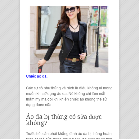
Chiếc áo da.
Các sự cố như thủng và rách là điều không ai mong
muốn khi
sử dụng áo da
. Nó không chỉ làm mất
thẩm mỹ
mà đôi khi khiến
chiếc áo
không thể sử
dụng được nữa.
Áo da bị thủng
có sửa được
không?
Trước hết cần phải khẳng định
áo da bị thủng
hoàn
toàn có thể sửa được, nhưng tùy vào mức độ và tình