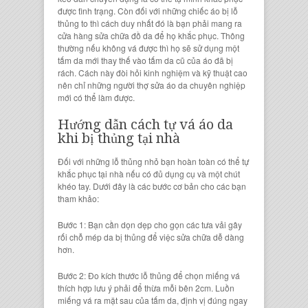
được tình trạng. Còn đối với những
chiếc áo bị lỗ
thủng to
thì cách duy nhất đó là bạn phải mang ra
cửa hàng sửa chữa đồ da
để họ khắc phục. Thông
thường nếu không vá được thì họ sẽ sử dụng một
tấm da mới thay thế vào
tấm da cũ
của áo đã bị
rách. Cách này đòi hỏi kinh nghiệm và kỹ thuật cao
nên chỉ những người
thợ sửa áo da chuyên nghiệp
mới có thể làm được.
Hướng dẫn cách tự
vá áo da
khi bị thủng tại nhà
Đối với những lỗ thủng nhỏ bạn hoàn toàn có thể tự
khắc phục tại nhà nếu có đủ dụng cụ và một chút
khéo tay. Dưới đây là các bước cơ bản cho các bạn
tham khảo:
Bước 1: Bạn cần dọn dẹp cho gọn các tưa vải gây
rối chỗ
mép da bị thủng
để việc sửa chữa dễ dàng
hơn.
Bước 2: Đo kích thước lỗ thủng để chọn
miếng vá
thích hợp lưu ý phải để thừa mỗi bên 2cm. Luồn
miếng vá ra mặt sau của tấm da, định vị đúng ngay