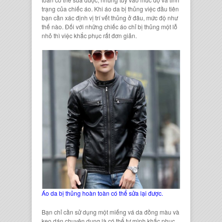
trạng của
chiếc áo.
Khi
áo da bị thủng
việc đầu tiên
bạn cần xác định vị trí
vết thủng
ở đâu, mức độ như
thế nào. Đối với những chiếc áo chỉ bị thủng một lỗ
nhỏ thì việc khắc phục rất đơn giản.
Áo da bị thủng hoàn toàn có thể sửa lại được.
Bạn chỉ cần sử dụng một
miếng vá da
đồng màu và
keo dán chuyên dụng
là có thể tự mình khắc phục