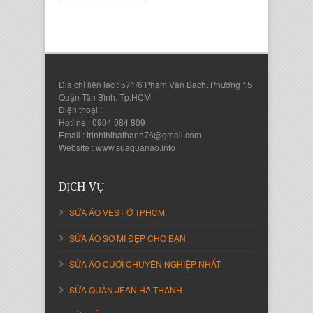
Địa chỉ liên lạc : 571/6 Phạm Văn Bạch. Phường 15
Quận Tân Bình. Tp.HCM
Điện thoại :
Hotline : 0904 084 809
Email : trinhthihathanh76@gmail.com
Nguyễn Thanh Sang
Website : www.suaquanao.info
Giám Đốc Công ty Lam Sơn Phát
DỊCH VỤ
SỬA ÁO VEST Ở TPHCM
SỬA ÁO SƠ MI ĐẸP CHO BẠN
SỬA ÁO CƯỚI CHUYÊN NGHIỆP NHẤT
SỬA QUẦN JEAN HÀ THANH