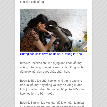
tâm của chỗ thủng.
Hướng dẫn cách tự vá áo da khi bị thủng tại nhà
Bước 3: Phết keo chuyên dụng dán khắp đề mặt
miếng dán
cũng như mặt sau của da. Dùng lực tác
động để mối dán được chắc chắn hơn.
Bước 4: Tiếp tục phết keo lên chỗ thủng sao cho
đến khi bề mặt này bằng với mặt da xung quanh.
Lưu ý phải làm khéo léo và cạo bỏ phần thừa của
keo nếu lem ra bên ngoài.
Bước 6: Sau khi lớp
keo dán
đã khô hoàn toàn bạn
sử dụng xi cùng với màu da đánh chấm đều lên
lỗ