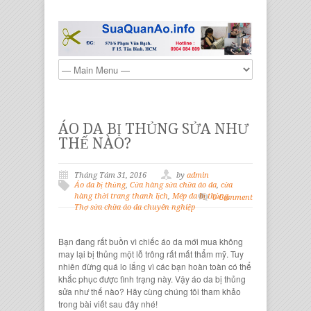
ÁO DA BỊ THỦNG SỬA NHƯ
THẾ NÀO?
Tháng Tám 31, 2016
by
admin
Áo da bị thủng
,
Cửa hàng sửa chữa áo da
,
cửa
hàng thời trang thanh lịch
,
Mép da bị thủng
,
0 Comment
Thợ sửa chữa áo da chuyên nghiệp
Bạn đang rất buồn vì
chiếc áo da
mới mua không
may lại bị thủng một lỗ trông rất mất
thẩm mỹ
. Tuy
nhiên đừng quá lo lắng vì các bạn hoàn toàn có thể
khắc phục được tình trạng này. Vậy
áo da bị thủng
sửa như thế nào? Hãy cùng chúng tôi tham khảo
trong bài viết sau đây nhé!