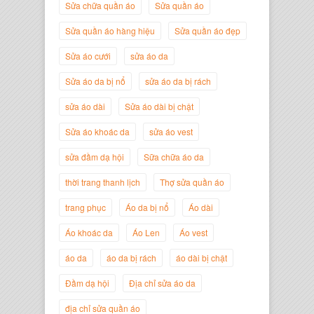
Sửa chữa quần áo
Sửa quần áo
Sửa quần áo hàng hiệu
Sửa quần áo đẹp
Nguyễn Minh Đức
Giám Đốc Công ty Cây Xanh Gia
Sửa áo cưới
sửa áo da
Nguyễn
Sửa áo da bị nổ
sửa áo da bị rách
sửa áo dài
Sửa áo dài bị chật
Sửa áo khoác da
sửa áo vest
sửa đầm dạ hội
Sữa chữa áo da
thời trang thanh lịch
Thợ sửa quần áo
trang phục
Áo da bị nổ
Áo dài
Áo khoác da
Áo Len
Áo vest
Nguyễn Đắc Định
áo da
áo da bị rách
áo dài bị chật
Giám Đốc Công ty Twist Potato
Đầm dạ hội
Địa chỉ sửa áo da
địa chỉ sửa quần áo