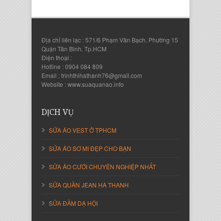
Địa chỉ liên lạc : 571/6 Phạm Văn Bạch. Phường 15
Quận Tân Bình. Tp.HCM
Điện thoại :
Hotline : 0904 084 809
Email : trinhthihathanh76@gmail.com
Website : www.suaquanao.info
Nguyễn Thanh Sang
Giám Đốc Công ty Lam Sơn Phát
DỊCH VỤ
SỬA ÁO VEST Ở TPHCM
SỬA ÁO SƠ MI ĐẸP CHO BẠN
SỬA ÁO CƯỚI CHUYÊN NGHIỆP NHẤT
SỬA QUẦN JEAN HÀ THANH
SỬA ĐẦM DẠ HỘI