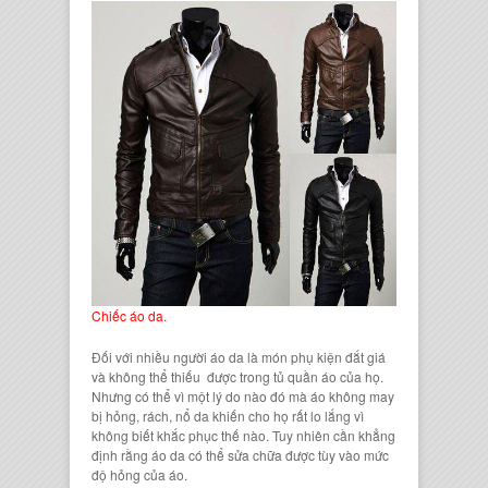
Chiếc áo da.
Đối với nhiều người
áo da
là món phụ kiện đắt giá
và không thể thiếu được trong
tủ quần áo
của họ.
Nhưng có thể vì một lý do nào đó mà áo không may
bị hỏng,
rách, nổ da
khiến cho họ rất lo lắng vì
không biết khắc phục thế nào. Tuy nhiên cần khẳng
định rằng
áo da
có thể sửa chữa được tùy vào mức
độ hỏng của áo.