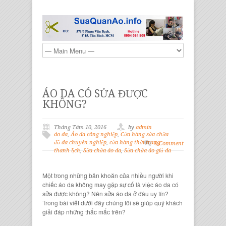
ÁO DA CÓ SỬA ĐƯỢC
KHÔNG?
Tháng Tám 10, 2016
by
admin
áo da
,
Áo da công nghiệp
,
Cửa hàng sửa chữa
đồ da chuyên nghiệp
,
cửa hàng thời trang
0 Comment
thanh lịch
,
Sữa chữa áo da
,
Sửa chữa áo giả da
Một trong những băn khoăn của nhiều người khi
chiếc áo da
không may gặp sự cố là việc
áo da
có
sửa được không? Nên
sửa áo da
ở đâu uy tín?
Trong bài viết dưới đây chúng tôi sẽ giúp quý khách
giải đáp những thắc mắc trên?