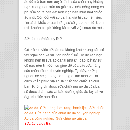
áo
đó mà bạn nên quyết định sửa chữa hay không.
Bạn không nên
sửa áo giả da
vì nếu hỏng nặng chi
phí sửa chữa còn đắt hơn việc bạn mua một
chiếc
áo mới
. Còn đối với
áo da thật
giá trị cao nên việc
tìm cách khắc phục những sự cố giúp bạn tiết kiệm
một khoản chi phí đáng kể so với việc mua áo mới.
Sửa áo da
ở đâu uy tín?
Có thể nói việc
sửa áo da
không khó nhưng cần có
tay nghề cao và sự kiên nhẫn tỉ mỉ. Do đó các bạn
không nên tự
sửa áo da tại nhà
khi gặp bất kỳ sự
cố nào nên tìm đến sự giúp đỡ của các
cửa hàng
sửa chữa đồ da chuyên nghiệp
. Tại đây, những
người thợ sẽ giúp bạn đánh giá tình hình và tìm
cách khắc phục hiệu quả nhất cho
chiếc áo
của
bạn. Không chỉ được sửa chữa mà
áo da
của bạn
sẽ được chăm sóc và bảo dưỡng giúp áo lấy lại vẻ
đẹp như lúc ban đầu.
Sửa áo da uy tín.