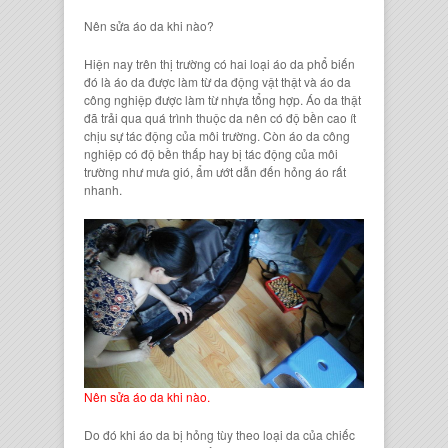
Nên
sửa áo da
khi nào?
Hiện nay trên thị trường có hai loại
áo da phổ biến
đó là
áo da
được làm từ
da động vật thật
và
áo da
công nghiệp
được làm từ
nhựa tổng hợp
.
Áo da thậ
t
đã trải qua quá trình thuộc da nên có độ bền cao ít
chịu sự tác động của môi trường. Còn
áo da công
nghiệp
có độ bền thấp hay bị tác động của môi
trường như mưa gió, ẩm ướt dẫn đến hỏng áo rất
nhanh.
Nên sửa áo da khi nào.
Do đó khi
áo da bị hỏng
tùy theo loại da của
chiếc