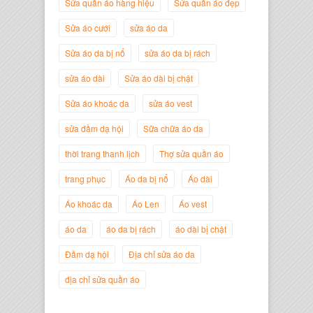
Sửa quần áo hàng hiệu
Sửa quần áo đẹp
Nguyễn Minh Đức
Sửa áo cưới
sửa áo da
Giám Đốc Công ty Cây Xanh Gia
Nguyễn
Sửa áo da bị nổ
sửa áo da bị rách
sửa áo dài
Sửa áo dài bị chật
Sửa áo khoác da
sửa áo vest
sửa đầm dạ hội
Sữa chữa áo da
thời trang thanh lịch
Thợ sửa quần áo
trang phục
Áo da bị nổ
Áo dài
Áo khoác da
Áo Len
Áo vest
áo da
áo da bị rách
áo dài bị chật
Nguyễn Đắc Định
Giám Đốc Công ty Twist Potato
Đầm dạ hội
Địa chỉ sửa áo da
địa chỉ sửa quần áo