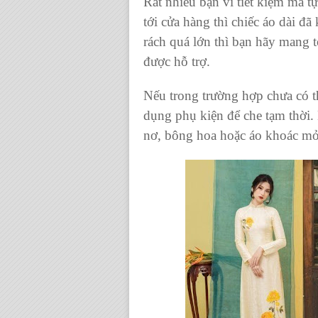
Rất nhiều bạn vì tiết kiệm mà t
tới cửa hàng thì
chiếc áo dài
đã 
rách quá lớn thì bạn hãy mang 
được hỗ trợ.
Nếu trong trường hợp chưa có t
dụng phụ kiện để che tạm thời.
nơ, bông hoa hoặc áo khoác m