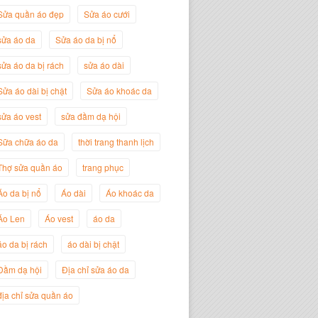
Sửa quần áo đẹp
Sửa áo cưới
sửa áo da
Sửa áo da bị nổ
sửa áo da bị rách
sửa áo dài
Sửa áo dài bị chật
Sửa áo khoác da
sửa áo vest
sửa đầm dạ hội
Sữa chữa áo da
thời trang thanh lịch
Thợ sửa quần áo
trang phục
Nguyễn Đắc Định
Áo da bị nổ
Áo dài
Áo khoác da
Giám Đốc Công ty Twist Potato
Áo Len
Áo vest
áo da
áo da bị rách
áo dài bị chật
Đầm dạ hội
Địa chỉ sửa áo da
địa chỉ sửa quần áo