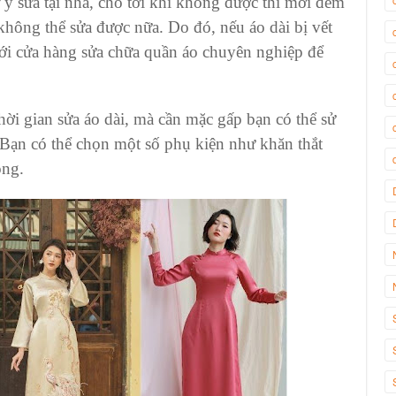
ự ý sửa tại nhà, cho tới khi không được thì mới đem
không thể sửa được nữa. Do đó, nếu
áo dài
bị vết
tới cửa hàng sửa chữa quần áo chuyên nghiệp để
hời gian
sửa áo dài,
mà cần mặc gấp bạn có thể sử
 Bạn có thể chọn một số phụ kiện như khăn thắt
ỏng.