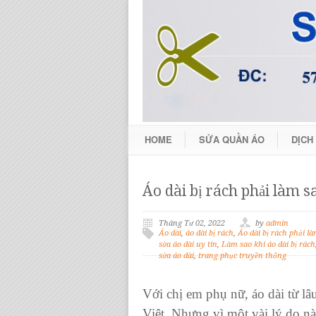
HOME
SỬA QUẦN ÁO
DỊCH
Áo dài bị rách phải làm s
Tháng Tư 02, 2022
by
admin
Áo dài
,
áo dài bị rách
,
Áo dài bị rách phải l
sửa áo dài uy tín
,
Làm sao khi áo dài bị rách
sửa áo dài
,
trang phục truyền thống
Với chị em phụ nữ,
áo dài
từ lâ
Việt. Nhưng vì một vài lý do 