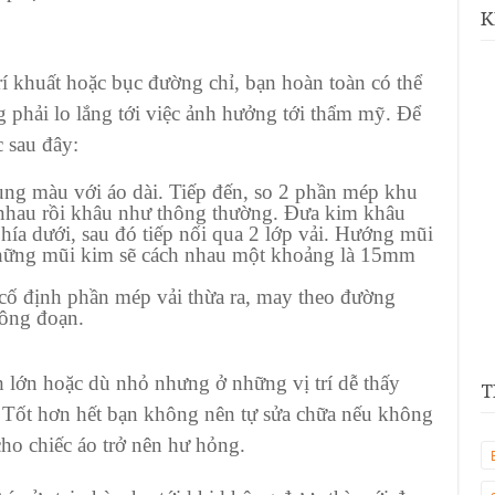
K
rí khuất hoặc bục đường chỉ, bạn hoàn toàn có thể
g phải lo lắng tới việc ảnh hưởng tới thẩm mỹ. Để
 sau đây:
cùng màu với
áo dài
. Tiếp đến, so 2 phần mép khu
i nhau rồi khâu như thông thường. Đưa kim khâu
hía dưới, sau đó tiếp nối qua 2 lớp vải. Hướng mũi
những mũi kim sẽ cách nhau một khoảng là 15mm
cố định phần mép vải thừa ra, may theo đường
công đoạn.
ch lớn hoặc dù nhỏ nhưng ở những vị trí dễ thấy
T
 Tốt hơn hết bạn không nên tự sửa chữa nếu không
ho chiếc áo trở nên hư hỏng.