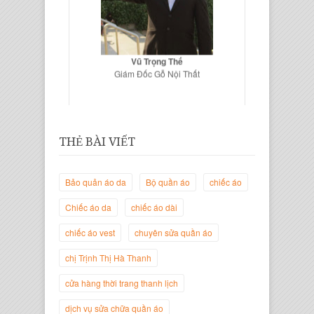
Vũ Trọng Thế
Giám Đốc Gỗ Nội Thất
THẺ BÀI VIẾT
Bảo quản áo da
Bộ quần áo
chiếc áo
Chiếc áo da
chiếc áo dài
chiếc áo vest
chuyên sửa quần áo
Trịnh Thị Hà Thanh
chị Trịnh Thị Hà Thanh
Giám Đốc Thương Hiệu Giày Thời
Trang Thanh Lịch
cửa hàng thời trang thanh lịch
dịch vụ sửa chữa quần áo