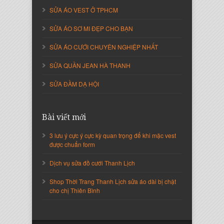
SỬA ÁO VEST Ở TPHCM
SỬA ÁO SƠ MI ĐẸP CHO BẠN
SỬA ÁO CƯỚI CHUYÊN NGHIỆP NHẤT
SỬA QUẦN JEAN HÀ THANH
SỬA ĐẦM DẠ HỘI
Nguyễn Thị Cẩm Loan
Bài viết mới
Giám Đốc Công ty An Vạn Thành
3 lưu ý cực ý cực kỳ quan trọng để khi mặc vest
được chuẩn form
Dịch vụ sửa đồ cưới Thanh Lịch
Shop Thời Trang Thanh Lịch sửa áo dài bị chật
cho chị Thiên Bình