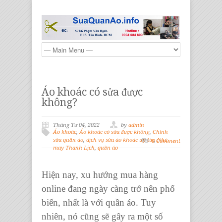
Áo khoác có sửa được
không?
Tháng Tư 04, 2022
by
admin
Áo khoác
,
Áo khoác có sửa được không
,
Chỉnh
sửa quần áo
,
dịch vụ sửa áo khoác uy tín
,
Nhà
0 Comment
may Thanh Lịch
,
quần áo
Hiện nay, xu hướng mua hàng
online đang ngày càng trở nên phổ
biến, nhất là với
quần áo.
Tuy
nhiên, nó cũng sẽ gây ra một số