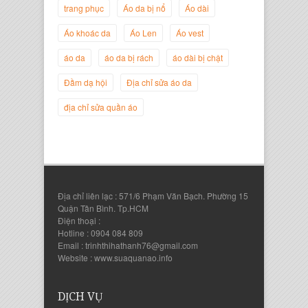
trang phục
Áo da bị nổ
Áo dài
Áo khoác da
Áo Len
Áo vest
áo da
áo da bị rách
áo dài bị chật
Nguyễn Đắc Định
Giám Đốc Công ty Twist Potato
Đầm dạ hội
Địa chỉ sửa áo da
địa chỉ sửa quần áo
Địa chỉ liên lạc : 571/6 Phạm Văn Bạch. Phường 15
Quận Tân Bình. Tp.HCM
Điện thoại :
Hotline : 0904 084 809
Email : trinhthihathanh76@gmail.com
Website : www.suaquanao.info
Nguyễn Thanh Sang
Giám Đốc Công ty Lam Sơn Phát
DỊCH VỤ