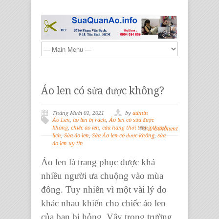
Áo len có sửa được không?
Tháng Mười 01, 2021
by
admin
Áo Len
,
áo len bị rách
,
Áo len có sửa được
không
,
chiếc áo len
,
cửa hàng thời trang thanh
0 Comment
lịch
,
Sửa áo len
,
Sửa Áo len có được không
,
sửa
áo len uy tín
Áo len là trang phục được khá
nhiều người ưa chuộng vào mùa
đông. Tuy nhiên vì một vài lý do
khác nhau khiến cho chiếc áo len
của bạn bị hỏng. Vậy trong trường