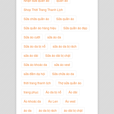
Nhận sửa quần áo
quần áo
Shop Thời Trang Thanh Lịch
Sửa chữa quần áo
Sửa quần áo
Nguyễn Minh Đức
Sửa quần áo hàng hiệu
Sửa quần áo đẹp
Giám Đốc Công ty Cây Xanh Gia
Nguyễn
Sửa áo cưới
sửa áo da
Sửa áo da bị nổ
sửa áo da bị rách
sửa áo dài
Sửa áo dài bị chật
Sửa áo khoác da
sửa áo vest
sửa đầm dạ hội
Sữa chữa áo da
thời trang thanh lịch
Thợ sửa quần áo
trang phục
Áo da bị nổ
Áo dài
Áo khoác da
Áo Len
Áo vest
Nguyễn Đắc Định
áo da
áo da bị rách
áo dài bị chật
Giám Đốc Công ty Twist Potato