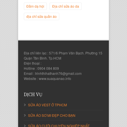
Đầm dạ hội
Địa chỉ sửa áo da
địa chỉ sửa quần áo
Địa chỉ liên lạc : 571/6 Phạm Văn Bạch. Phường 15
Quận Tân Bình. Tp.HCM
Điện thoại :
Hotline : 0904 084 809
Email : trinhthihathanh76@gmail.com
Nguyễn Thanh Sang
Website : www.suaquanao.info
Giám Đốc Công ty Lam Sơn Phát
DỊCH VỤ
SỬA ÁO VEST Ở TPHCM
SỬA ÁO SƠ MI ĐẸP CHO BẠN
SỬA ÁO CƯỚI CHUYÊN NGHIỆP NHẤT