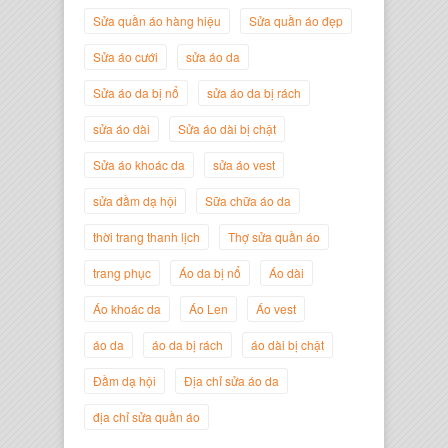
Sửa quần áo hàng hiệu
Sửa quần áo đẹp
Nguyễn Minh Đức
Sửa áo cưới
sửa áo da
Giám Đốc Công ty Cây Xanh Gia
Nguyễn
Sửa áo da bị nổ
sửa áo da bị rách
sửa áo dài
Sửa áo dài bị chật
Sửa áo khoác da
sửa áo vest
sửa đầm dạ hội
Sữa chữa áo da
thời trang thanh lịch
Thợ sửa quần áo
trang phục
Áo da bị nổ
Áo dài
Áo khoác da
Áo Len
Áo vest
áo da
áo da bị rách
áo dài bị chật
Nguyễn Đắc Định
Giám Đốc Công ty Twist Potato
Đầm dạ hội
Địa chỉ sửa áo da
địa chỉ sửa quần áo