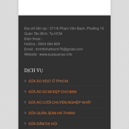
Địa chỉ liên lạc : 571/6 Phạm Văn Bạch. Phường 15
Quận Tân Bình. Tp.HCM
Điện thoại :
Hotline : 0904 084 809
Email : trinhthihathanh76@gmail.com
Website : www.suaquanao.info
Nguyễn Thanh Sang
Giám Đốc Công ty Lam Sơn Phát
DỊCH VỤ
SỬA ÁO VEST Ở TPHCM
SỬA ÁO SƠ MI ĐẸP CHO BẠN
SỬA ÁO CƯỚI CHUYÊN NGHIỆP NHẤT
SỬA QUẦN JEAN HÀ THANH
SỬA ĐẦM DẠ HỘI