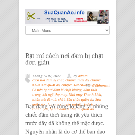
Bật mí cách nới đầm bị chật
đơn giản
Tháng Tư 07, 2022
by
admin
cách nới đầm bị chật
,
chuyên may đo
,
chuyên
nhận sửa quần áo
,
chuyên sửa chữa quần áo
,
0 Comment
Có nên tự nới đầm bị chật không
,
đầm thời
trang
,
đội ngũ thợ may
,
Nhà may Thanh Lịch
,
nhận nới đầm bị chật
,
Sửa chữa quần áo
,
Sửa
quần áo
,
thợ may chuyên nghiệp
,
thời trang
Bạn đang vô cùng lo lắng vì những
thanh lịch
,
tự nới đầm ở nhà
,
tủ quần áo
chiếc
đầm thời trang
rất yêu thích
trước đây đã không thể mặc được.
Nguyên nhân là do cơ thể bạn dạo