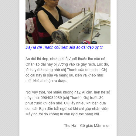
Đây là chị Thanh chủ tiệm sửa áo dài đẹp uy tín
Áo dài
thì đẹp, nhưng khổ vì cái thước tha của nó.
Chân áo dài
hay bị vướng vào xe gây rách. Lúc đó,
tôi hay đưa sang nhờ chị Thanh sửa dùm cho. Chị
có cái hay là sửa và mạng lại, kiến và khéo như
mới, khó ai nhận ra được.
Nói vậy thôi, nói nhiều không hay. Ai cần, liên hệ số
này nhé: 0904084089 (chị Thanh). Gọị trước 30
phút trước khi đến nhé. CHị ấy nhiều khi bận đưa
con cái. Bạn đến bất ngờ, có khi chỉ gặp nhân viên.
Mấy người đó không tư vấn kỹ được bằng chị.
Thu Hà – Cô giáo Mầm mon