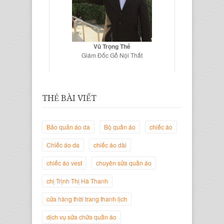
Vũ Trọng Thế
Giám Đốc Gỗ Nội Thất
THẺ BÀI VIẾT
Bảo quản áo da
Bộ quần áo
chiếc áo
Chiếc áo da
chiếc áo dài
chiếc áo vest
chuyên sửa quần áo
chị Trịnh Thị Hà Thanh
Trịnh Thị Hà Thanh
Giám Đốc Thương Hiệu Giày Thời
cửa hàng thời trang thanh lịch
Trang Thanh Lịch
dịch vụ sửa chữa quần áo