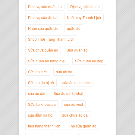
Dịch vụ sửa quần áo
Dịch vụ sửa áo da
Dịch vụ sửa áo dài
Nhà may Thanh Lịch
Nhận sửa quần áo
quần áo
Shop Thời Trang Thanh Lịch
Sửa chữa quần áo
Sửa quần áo
Sửa quần áo hàng hiệu
Sửa quần áo đẹp
Nguyễn Minh Đức
Sửa áo cưới
sửa áo da
Giám Đốc Công ty Cây Xanh Gia
Nguyễn
Sửa áo da bị nổ
sửa áo da bị rách
sửa áo dài
Sửa áo dài bị chật
Sửa áo khoác da
sửa áo vest
sửa đầm dạ hội
Sữa chữa áo da
thời trang thanh lịch
Thợ sửa quần áo