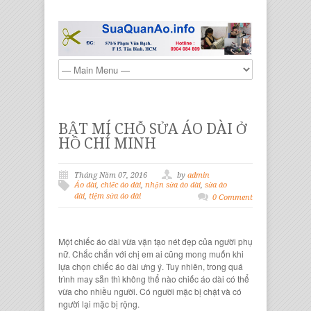
BẬT MÍ CHỖ SỬA ÁO DÀI Ở
HỒ CHÍ MINH
Tháng Năm 07, 2016
by
admin
Áo dài
,
chiếc áo dài
,
nhận sửa áo dài
,
sửa áo
dài
,
tiệm sửa áo dài
0 Comment
Một
chiếc áo dài
vừa vặn tạo nét đẹp của người phụ
nữ. Chắc chắn với chị em ai cũng mong muốn khi
lựa chọn
chiếc áo dài
ưng ý. Tuy nhiên, trong quá
trình may sẵn thì không thể nào
chiếc áo dài
có thể
vừa cho nhiều người. Có người mặc bị chật và có
người lại mặc bị rộng.