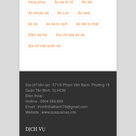
trang phục
Áo da bị nổ
Áo dài
Áo khoác da
Áo Len
Áo vest
áo da
áo da bị rách
áo dài bị chật
Nguyễn Đắc Định
Giám Đốc Công ty Twist Potato
Đầm dạ hội
Địa chỉ sửa áo da
địa chỉ sửa quần áo
Địa chỉ liên lạc : 571/6 Phạm Văn Bạch. Phường 15
Quận Tân Bình. Tp.HCM
Điện thoại :
Hotline : 0904 084 809
Email : trinhthihathanh76@gmail.com
Website : www.suaquanao.info
Nguyễn Thanh Sang
Giám Đốc Công ty Lam Sơn Phát
DỊCH VỤ