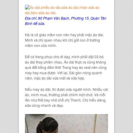
Địa chỉ: 80 Phạm Văn Bạch, Phường 15, Quận Tân
Bình để sửa.
Hà là
cô giáo mầm non
nên hay phải
mặc áo dài
.
Mình và chị quen nhau khi chị gửi con ở
trường
mầm non
của mình.
Để có
trang phục
cho đi dạy, mình phải đặt 03
bộ
áo dài
thay phiên nhau.
Áo dài
thực ra cũng không
quá đắt bằng
đầm thời Trang
hay
áo vest
nên cũng
may hay mua được. Với lại, Sài gòn nóng quanh
năm,
mặc áo dài
vừa mát và vừa hợp.
Nếu
may áo dài
, thì được vừa người mình. Nhiều cái
áo, mình mua, thường phải chỉnh một chút. Và mỗi
lần như thế,hay nhờ chỗ chị Thanh. Chị hiểu dáng,
sửa cũng nhanh và đẹp.