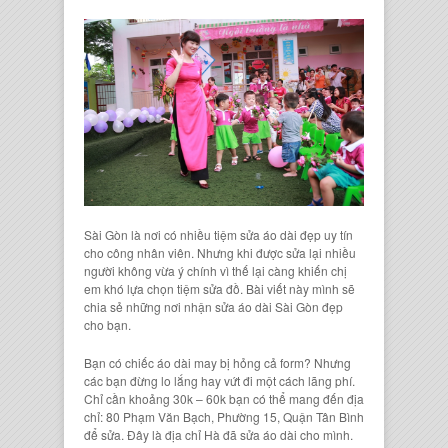
Sài Gòn là nơi có nhiều t
iệm sửa áo dài
đẹp uy tín
cho công nhân viên. Nhưng khi được sửa lại nhiều
người không vừa ý chính vì thế lại càng khiến chị
em khó lựa chọn
tiệm sửa đồ
. Bài viết này mình sẽ
chia sẻ những nơi
nhận sửa áo dài Sài Gòn đẹp
cho bạn.
Bạn có c
hiếc áo dài
may bị hỏng cả form? Nhưng
các bạn đừng lo lắng hay vứt đi một cách lãng phí.
Chỉ cần khoảng 30k – 60k bạn có thể mang đến
đ
ịa
chỉ: 80 Phạm Văn Bạch, Phường 15, Quận Tân Bình
để sửa. Đây là địa chỉ Hà đã
sửa áo dà
i cho mình.