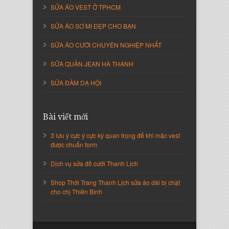
SỬA ÁO VEST Ở TPHCM
SỬA ÁO SƠ MI ĐẸP CHO BẠN
SỬA ÁO CƯỚI CHUYÊN NGHIỆP NHẤT
SỬA QUẦN JEAN HÀ THANH
SỬA ĐẦM DẠ HỘI
Bài viết mới
Nguyễn Thị Cẩm Loan
Giám Đốc Công ty An Vạn Thành
3 lưu ý cực ý cực kỳ quan trọng để khi mặc vest
được chuẩn form
Dịch vụ sửa đồ cưới Thanh Lịch
Shop Thời Trang Thanh Lịch sửa áo dài bị chật
cho chị Thiên Bình