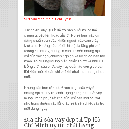
Sửa váy ở những địa chỉ uy tín.
Tuy nhiên,
váy
lại rất dễ trở nên bị lỗi khi cơ thể
chúng ta béo lên hoặc gầy đi. Nó sẽ làm mất form
dáng chuẩn ban đầu khiến người mặc cảm thấy
khó chịu. Nhưng nếu bỏ đi thì thật là lãng phí phải
không? Lúc này, chúng ta cần tìm đến những
địa
chỉ sửa váy đẹp
, chuyên nghiệp và uy tín để bàn tay
khéo léo của người thợ biến
chiếc áo
trở về như cũ.
Đồng thời,
sửa chữa váy
hay quần áo còn giúp bạn
tiết kiệm một khoản chi phí khi phải mua trang phục
mới.
Nhưng các bạn cần lưu ý nên chọn
sửa váy
ở
những địa chỉ uy tín, chất lượng hàng đầu. Bởi váy
là loại trang phục rất khó sửa, chỉ cần một sai xót
nhỏ trong đường cắt, lối khâu sẽ khiến chiêc váy trở
mất dáng ngay.
Địa chỉ sửa váy đẹp tại Tp Hồ
Chí Minh uy tín chất lượng