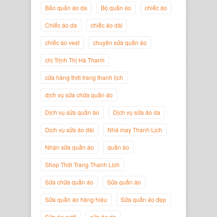
Bảo quản áo da
Bộ quần áo
chiếc áo
Chiếc áo da
chiếc áo dài
chiếc áo vest
chuyên sửa quần áo
Trịnh Thị Hà Thanh
chị Trịnh Thị Hà Thanh
Giám Đốc Thương Hiệu Giày Thời
Trang Thanh Lịch
cửa hàng thời trang thanh lịch
dịch vụ sửa chữa quần áo
Dịch vụ sửa quần áo
Dịch vụ sửa áo da
Dịch vụ sửa áo dài
Nhà may Thanh Lịch
Nhận sửa quần áo
quần áo
Shop Thời Trang Thanh Lịch
Sửa chữa quần áo
Sửa quần áo
Sửa quần áo hàng hiệu
Sửa quần áo đẹp
Nguyễn Minh Đức
Giám Đốc Công ty Cây Xanh Gia
Sửa áo cưới
sửa áo da