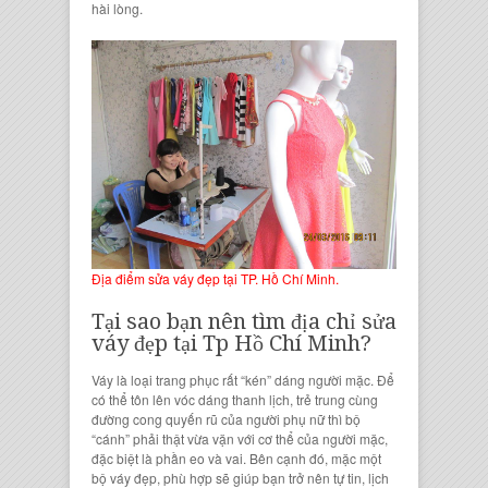
hài lòng.
Địa điểm sửa váy đẹp tại TP. Hồ Chí Minh.
Tại sao bạn nên tìm
địa chỉ sửa
váy đẹp tại Tp Hồ Chí Minh
?
Váy
là loại trang phục rất “kén” dáng người mặc. Để
có thể tôn lên vóc dáng thanh lịch, trẻ trung cùng
đường cong quyến rũ của người
phụ nữ
thì bộ
“cánh” phải thật vừa vặn với cơ thể của người mặc,
đặc biệt là phần eo và vai. Bên cạnh đó, mặc một
bộ váy đẹp, phù hợp sẽ giúp bạn trở nên tự tin, lịch