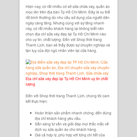
Hiện nay, có rất nhiều cơ sở
sửa chữa váy
, quần áo
mọc lên trên địa bàn Tp Hồ Chí Minh. Đây là xu thế
rất bình thường do nhu cầu sử dụng của người dân
ngày càng tăng. Nhưng cùng với sự tăng nhanh
này, có rất nhiều khách hàng lại không biết nên
chọn
địa chỉ sửa váy đẹp tại Tp Hồ Chí Minh
nào
cho uy tín, chất lượng. Đến với
Shop thời trang
Thanh Lịch
, bạn sẽ thấy được sự chuyên nghiệp và
tận tụy của
đội ngũ nhân viên
tại cửa hàng.
Địa chỉ sửa váy đẹp tại Tp Hồ Chí Minh uy tín chất
lượng
Đến với
Shop thời trang Thanh Lịch
, chúng tôi cam
kết thực hiện:
Hoàn thiện sản phẩm nhanh chóng, đến đúng
địa chỉ khách hàng yêu cầu.
Sẵn sàng tư vấn và giải đáp mọi thắc mắc về
dịch vụ sửa quần áo
cho khách hàng.
Giá cả hợp lý, phù hợp với từng chi tiết của