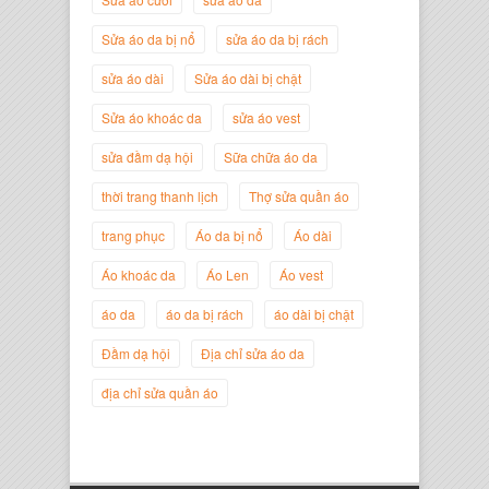
Nguyễn
Sửa áo da bị nổ
sửa áo da bị rách
sửa áo dài
Sửa áo dài bị chật
Sửa áo khoác da
sửa áo vest
sửa đầm dạ hội
Sữa chữa áo da
thời trang thanh lịch
Thợ sửa quần áo
trang phục
Áo da bị nổ
Áo dài
Áo khoác da
Áo Len
Áo vest
Nguyễn Đắc Định
áo da
áo da bị rách
áo dài bị chật
Giám Đốc Công ty Twist Potato
Đầm dạ hội
Địa chỉ sửa áo da
địa chỉ sửa quần áo