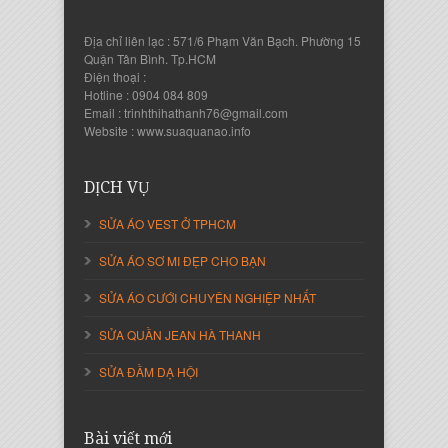
Địa chỉ liên lạc : 571/6 Phạm Văn Bạch. Phường 15
Quận Tân Bình. Tp.HCM
Điện thoại :
Hotline : 0904 084 809
Email : trinhthihathanh76@gmail.com
Nguyễn Thanh Sang
Website : www.suaquanao.info
Giám Đốc Công ty Lam Sơn Phát
DỊCH VỤ
SỬA ÁO VEST Ở TPHCM
SỬA ÁO SƠ MI ĐẸP CHO BẠN
SỬA ÁO CƯỚI CHUYÊN NGHIỆP NHẤT
SỬA QUẦN JEAN HÀ THANH
SỬA ĐẦM DẠ HỘI
Nguyễn Thị Cẩm Loan
Giám Đốc Công ty An Vạn Thành
Bài viết mới