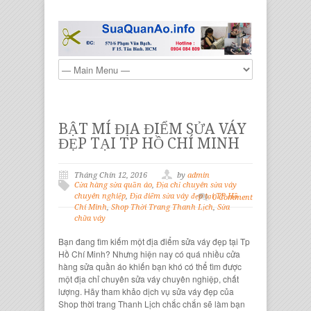
BẬT MÍ ĐỊA ĐIỂM SỬA VÁY
ĐẸP TẠI TP HỒ CHÍ MINH
Tháng Chín 12, 2016
by
admin
Cửa hàng sửa quần áo
,
Địa chỉ chuyên sửa váy
chuyên nghiệp
,
Địa điểm sửa váy đẹp tại TP Hồ
0 Comment
Chí Minh
,
Shop Thời Trang Thanh Lịch
,
Sửa
chữa váy
Bạn đang tìm kiếm một
địa điểm sửa váy đẹp tại Tp
Hồ Chí Minh
? Nhưng hiện nay có quá nhiều
cửa
hàng sửa quần áo
khiến bạn khó có thể tìm được
một
địa chỉ chuyên sửa váy chuyên nghiệp
, chất
lượng. Hãy tham khảo
dịch vụ sửa váy đẹp của
Shop thời trang Thanh Lịch
chắc chắn sẽ làm bạn