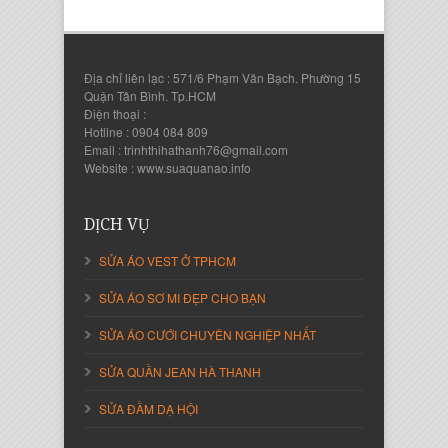
Địa chỉ liên lạc : 571/6 Phạm Văn Bạch. Phường 15
Quận Tân Bình. Tp.HCM
Điện thoại :
Hotline : 0904 084 809
Email : trinhthihathanh76@gmail.com
Website : www.suaquanao.info
Nguyễn Thanh Sang
Giám Đốc Công ty Lam Sơn Phát
DỊCH VỤ
SỬA ÁO VEST Ở TPHCM
SỬA ÁO SƠ MI ĐẸP CHO BẠN
SỬA ÁO CƯỚI CHUYÊN NGHIỆP NHẤT
SỬA QUẦN JEAN HÀ THANH
SỬA ĐẦM DẠ HỘI