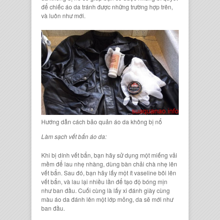
để chiếc áo da tránh được những trường hợp trên,
và luôn như mới.
Hướng dẫn cách bảo quản áo da không bị nổ
Làm sạch vết bẩn áo da:
Khi bị dính vết bẩn, bạn hãy sử dụng một miếng vải
mềm để lau nhẹ nhàng, dùng bàn chải chà nhẹ lên
vết bẩn. Sau đó, bạn hãy lấy một ít vaseline bôi lên
vết bẩn, và lau lại nhiều lần để tạo độ bóng mịn
như ban đầu. Cuối cùng là lấy xi đánh giày cùng
màu áo da đánh lên một lớp mỏng, da sẽ mới như
ban đầu.