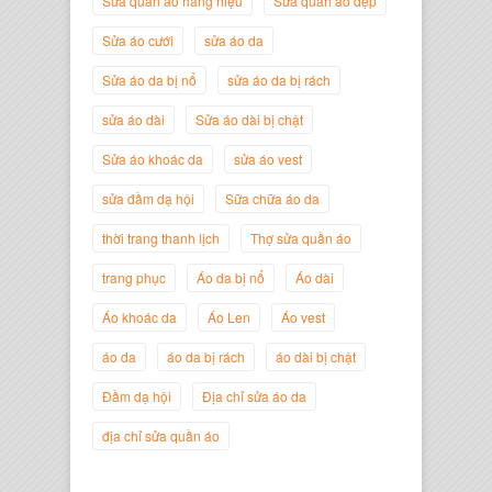
Sửa quần áo hàng hiệu
Sửa quần áo đẹp
Nguyễn Minh Đức
Giám Đốc Công ty Cây Xanh Gia
Sửa áo cưới
sửa áo da
Nguyễn
Sửa áo da bị nổ
sửa áo da bị rách
sửa áo dài
Sửa áo dài bị chật
Sửa áo khoác da
sửa áo vest
sửa đầm dạ hội
Sữa chữa áo da
thời trang thanh lịch
Thợ sửa quần áo
trang phục
Áo da bị nổ
Áo dài
Áo khoác da
Áo Len
Áo vest
áo da
áo da bị rách
áo dài bị chật
Nguyễn Đắc Định
Giám Đốc Công ty Twist Potato
Đầm dạ hội
Địa chỉ sửa áo da
địa chỉ sửa quần áo