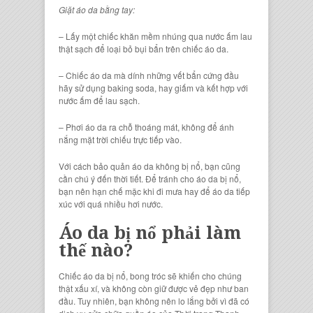
Giặt áo da bằng tay:
– Lấy một chiếc khăn mềm nhúng qua nước ấm lau
thật sạch để loại bỏ bụi bẩn trên chiếc áo da.
– Chiếc áo da mà dính những vết bẩn cứng đầu
hãy sử dụng baking soda, hay giấm và kết hợp với
nước ấm để lau sạch.
– Phơi áo da ra chỗ thoáng mát, không để ánh
nắng mặt trời chiếu trực tiếp vào.
Với cách bảo quản áo da không bị nổ, bạn cũng
cần chú ý đến thời tiết. Để tránh cho áo da bị nổ,
bạn nên hạn chế mặc khi đi mưa hay để áo da tiếp
xúc với quá nhiều hơi nước.
Áo da bị nổ phải làm
thế nào?
Chiếc áo da bị nổ, bong tróc sẽ khiến cho chúng
thật xấu xí, và không còn giữ được vẻ đẹp như ban
đầu. Tuy nhiên, bạn không nên lo lắng bởi vì đã có