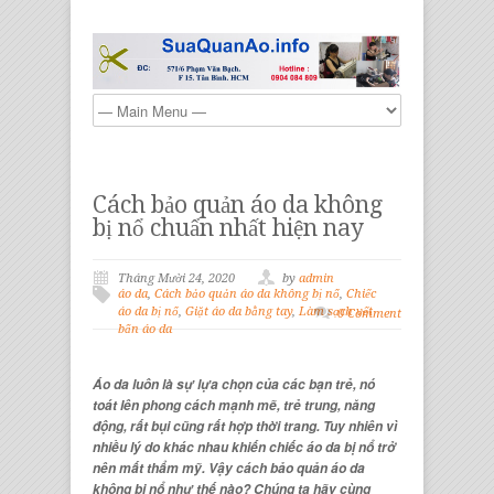
Cách bảo quản áo da không
bị nổ chuẩn nhất hiện nay
Tháng Mười 24, 2020
by
admin
áo da
,
Cách bảo quản áo da không bị nổ
,
Chiếc
áo da bị nổ
,
Giặt áo da bằng tay
,
Làm sạch vết
0 Comment
bẩn áo da
Áo da luôn là sự lựa chọn của các bạn trẻ, nó
toát lên phong cách mạnh mẽ, trẻ trung, năng
động, rất bụi cũng rất hợp thời trang. Tuy nhiên vì
nhiều lý do khác nhau khiến chiếc áo da bị nổ trở
nên mất thẩm mỹ. Vậy
cách bảo quản áo da
không bị nổ
như thế nào? Chúng ta hãy cùng