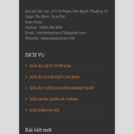
Địa chỉ liên lạc : 571/6 Phạm Văn Bạch. Phường 15
Quận Tân Bình. Tp.HCM
Điện thoại :
Hotline : 0904 084 809
Email : trinhthihathanh76@gmail.com
Nguyễn Thanh Sang
Website : www.suaquanao.info
Giám Đốc Công ty Lam Sơn Phát
DỊCH VỤ
SỬA ÁO VEST Ở TPHCM
SỬA ÁO SƠ MI ĐẸP CHO BẠN
SỬA ÁO CƯỚI CHUYÊN NGHIỆP NHẤT
SỬA QUẦN JEAN HÀ THANH
SỬA ĐẦM DẠ HỘI
Nguyễn Thị Cẩm Loan
Giám Đốc Công ty An Vạn Thành
Bài viết mới