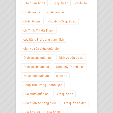
Bảo quản áo da
Bộ quần áo
chiếc áo
Chiếc áo da
chiếc áo dài
chiếc áo vest
chuyên sửa quần áo
Trịnh Thị Hà Thanh
Giám Đốc Thương Hiệu Giày Thời
chị Trịnh Thị Hà Thanh
Trang Thanh Lịch
cửa hàng thời trang thanh lịch
dịch vụ sửa chữa quần áo
Dịch vụ sửa quần áo
Dịch vụ sửa áo da
Dịch vụ sửa áo dài
Nhà may Thanh Lịch
Nhận sửa quần áo
quần áo
Shop Thời Trang Thanh Lịch
Sửa chữa quần áo
Sửa quần áo
Sửa quần áo hàng hiệu
Sửa quần áo đẹp
Nguyễn Minh Đức
Giám Đốc Công ty Cây Xanh Gia
Sửa áo cưới
sửa áo da
Nguyễn