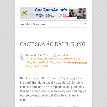
CÁCH SỬA ÁO DÀI BỊ RỘNG
Tháng Ba 05, 2016
by
admin
Áo dài bị rộng
,
cách sửa áo dài
,
Mẹo sửa áo dài
rộng
,
Sửa áo dài bị rộng
,
sửa chiếc áo dài rộng
,
0 Comment
sửa lại chiếc áo dài
Bạn thích
bộ áo dài
đó nhưng nó quá rộng với cơ
thể bạn? Bạn đang gầy đi và
áo dài
trở lên thùng
thình khi bạn diện nó? Đừng quá lo lắng, bạn hãy
làm theo những
cách sửa áo dài
bị rộng sau đây và
bạn sẽ có được
bộ áo dài
vừa vặn với thân hình
mình.