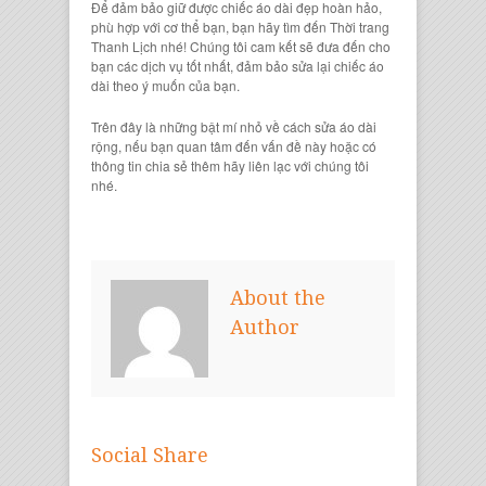
Để đảm bảo giữ được
chiếc áo dài đẹp
hoàn hảo,
phù hợp với cơ thể bạn, bạn hãy tìm đến
Thời trang
Thanh Lịch
nhé! Chúng tôi cam kết sẽ đưa đến cho
bạn
các dịch vụ
tốt nhất, đảm bảo
sửa lại chiếc áo
dài
theo ý muốn của bạn.
Trên đây là những bật mí nhỏ về
cách sửa áo dài
rộng
, nếu bạn quan tâm đến vấn đề này hoặc có
thông tin chia sẻ thêm hãy liên lạc với chúng tôi
nhé.
About the
Author
Social Share