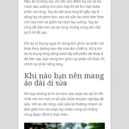
Nếu
áo
bị rộng vai
, chỉ cần cho điểm hạ vai và hạ
nách sâu xuống cho phù hợp thì sẽ thu hẹp được
phần vai rộng
.
Tay áo dài
quá rộng thì gấp rập ở
sống tay và ghim kim; sau đó sửa hạ nách trên thân
cho cao hơn và giảm hạ nách tay xuống.
Tay áo
rộng
dễ sửa hơn
vai áo rộng
nhưng cũng yêu cầu
sự tỉ mỉ rất cao.
Khi áo bị thụng ngực thì dùng kim ghim lại phần vải
thừa theo đường kéo dài của tâm chiết ly. Xử lý khi
áo bị thụng lưng bằng cách lấy bớt phần vải thừa ở
đô trên rập, bạn dùng
kim ghim
lại phần vải thừa rồi
chỉnh lại phần sống lưng.
Khi nào bạn nên mang
áo dài đi sửa
Khi bạn không tự tin tự mình
sửa được áo dài
thì tốt
nhất nên tìm một
cơ sở sửa chữa chuyên nghiệp
để
sửa. Với
áo dài rộng
, việc sửa lại thường nhanh và
đơn giản hơn áo chật, tuy nhiên cũng có những
công đoạn rất khó thực hiện.