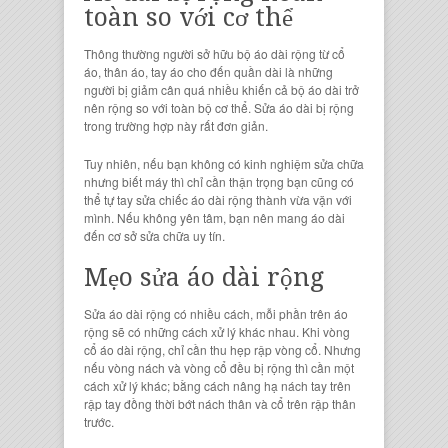
toàn so với cơ thể
Thông thường người sở hữu
bộ áo dài
rộng từ
cổ
áo, thân áo, tay áo
cho đến
quần dài
là những
người bị giảm cân quá nhiều khiến cả
bộ áo dài
trở
nên rộng so với toàn bộ cơ thể.
Sửa áo dài bị rộng
trong trường hợp này rất đơn giản.
Tuy nhiên, nếu bạn không có kinh nghiệm sửa chữa
nhưng biết máy thì chỉ cần thận trọng bạn cũng có
thể tự tay
sửa chiếc áo dài
rộng
thành vừa vặn với
mình. Nếu không yên tâm, bạn nên mang
áo dài
đến cơ sở
sửa chữa uy tín
.
Mẹo sửa áo dài rộng
Sửa áo dài rộng
có nhiều cách, mỗi phần trên
áo
rộng
sẽ có những cách xử lý khác nhau.
Khi
vòng
cổ áo dài rộng
, chỉ cần thu hẹp rập
vòng cổ.
Nhưng
nếu
vòng nách
và
vòng cổ
đều bị rộng thì cần một
cách xử lý khác; bằng cách nâng hạ nách tay trên
rập tay đồng thời bớt nách thân và cổ trên rập thân
trước.