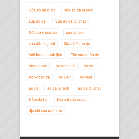
Sửa áo da bị nổ
sửa áo da bị rách
sửa áo dài
Sửa áo dài bị chật
Sửa áo khoác da
sửa áo vest
sửa đầm dạ hội
Sữa chữa áo da
thời trang thanh lịch
Thợ sửa quần áo
trang phục
Áo da bị nổ
Áo dài
Áo khoác da
Áo Len
Áo vest
Nguyễn Đắc Định
áo da
áo da bị rách
áo dài bị chật
Giám Đốc Công ty Twist Potato
Đầm dạ hội
Địa chỉ sửa áo da
địa chỉ sửa quần áo