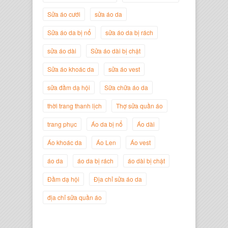
Nguyễn Minh Đức
Giám Đốc Công ty Cây Xanh Gia
Sửa áo cưới
sửa áo da
Nguyễn
Sửa áo da bị nổ
sửa áo da bị rách
sửa áo dài
Sửa áo dài bị chật
Sửa áo khoác da
sửa áo vest
sửa đầm dạ hội
Sữa chữa áo da
thời trang thanh lịch
Thợ sửa quần áo
trang phục
Áo da bị nổ
Áo dài
Áo khoác da
Áo Len
Áo vest
áo da
áo da bị rách
áo dài bị chật
Nguyễn Đắc Định
Giám Đốc Công ty Twist Potato
Đầm dạ hội
Địa chỉ sửa áo da
địa chỉ sửa quần áo