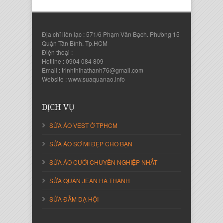
Địa chỉ liên lạc : 571/6 Phạm Văn Bạch. Phường 15
Quận Tân Bình. Tp.HCM
Điện thoại :
Hotline : 0904 084 809
Email : trinhthihathanh76@gmail.com
Website : www.suaquanao.info
Nguyễn Thanh Sang
Giám Đốc Công ty Lam Sơn Phát
DỊCH VỤ
SỬA ÁO VEST Ở TPHCM
SỬA ÁO SƠ MI ĐẸP CHO BẠN
SỬA ÁO CƯỚI CHUYÊN NGHIỆP NHẤT
SỬA QUẦN JEAN HÀ THANH
SỬA ĐẦM DẠ HỘI