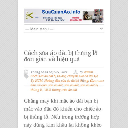
Cách sửa áo dài bị thủng lỗ
đơn giản và hiệu quả
Tháng Mười Một 05, 2021
by
admin
Cách sửa áo dài bị thủng
,
chuyên sửa áo dài tại
Tp HCM
,
Hướng dẫn sửa áo dài bị thủng
,
Ở
0 Comment
đâu chuyên sửa áo dài
,
sửa áo dài
,
sửa áo dài bị
thủng lỗ
,
Vá lỗ thủng trên áo dài
Chẳng may khi mặc áo dài bạn bị
mắc vào đâu đó khiến cho chiếc áo
bị thủng lỗ. Nếu trong trường hợp
này dùng kim khâu lại không khéo