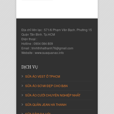
Địa chỉ liên lạc : 571/6 Phạm Văn Bạch. Phường 15
Quận Tân Bình. Tp.HCM
Điện thoại :
Hotline : 0904 084 809
Email : trinhthihathanh76@gmail.com
Website : www.suaquanao.info
Nguyễn Thanh Sang
Giám Đốc Công ty Lam Sơn Phát
DỊCH VỤ
SỬA ÁO VEST Ở TPHCM
SỬA ÁO SƠ MI ĐẸP CHO BẠN
SỬA ÁO CƯỚI CHUYÊN NGHIỆP NHẤT
SỬA QUẦN JEAN HÀ THANH
SỬA ĐẦM DẠ HỘI