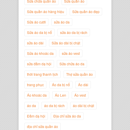
Sửa chữa quần áo
Sửa quần áo
Sửa quần áo hàng hiệu
Sửa quần áo đẹp
Nguyễn Minh Đức
Sửa áo cưới
sửa áo da
Giám Đốc Công ty Cây Xanh Gia
Nguyễn
Sửa áo da bị nổ
sửa áo da bị rách
sửa áo dài
Sửa áo dài bị chật
Sửa áo khoác da
sửa áo vest
sửa đầm dạ hội
Sữa chữa áo da
thời trang thanh lịch
Thợ sửa quần áo
trang phục
Áo da bị nổ
Áo dài
Áo khoác da
Áo Len
Áo vest
áo da
áo da bị rách
áo dài bị chật
Nguyễn Đắc Định
Giám Đốc Công ty Twist Potato
Đầm dạ hội
Địa chỉ sửa áo da
địa chỉ sửa quần áo