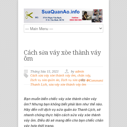
Cách sửa váy xòe thành váy
ôm
Tháng Sáu 15, 2021
by
admin
Cách sửa váy xòe thành váy ôm
,
chân váy
,
Dịch vụ sửa quần áo
,
Dịch vụ sửa quần áo
0 Comment
Thanh Lịch
,
sửa váy xòe thành váy ôm
Bạn muốn biến chiếc váy xòe thành chân váy
ôm? Nhưng bạn không biết phải làm như thế nào.
Hãy đến với dịch vụ sửa quần áo Thanh Lịch, sẽ
nhanh chóng thực hiện cách sửa váy xòe thành
váy ôm. Điều đó sẽ mang đến cho bạn chiếc chân
váy hợp thời trang.