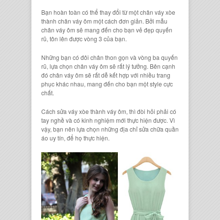
Bạn hoàn toàn có thể thay đổi từ một chân váy xòe
thành chân váy ôm một cách đơn giản. Bởi mẫu
chân váy ôm sẽ mang đến cho bạn vẻ đẹp quyến
rũ, tôn lên được vòng 3 của bạn.
Những bạn có đôi chân thon gọn và vòng ba quyến
rũ, lựa chọn chân váy ôm sẽ rất lý tưởng. Bên cạnh
đó chân váy ôm sẽ rất dễ kết hợp với nhiều trang
phục khác nhau, mang đến cho bạn một style cực
chất.
Cách sửa váy xòe thành váy ôm, thì đòi hỏi phải có
tay nghề và có kinh nghiệm mới thực hiện được. Vì
vậy, bạn nên lựa chọn những địa chỉ sửa chữa quần
áo uy tín, để họ thực hiện.