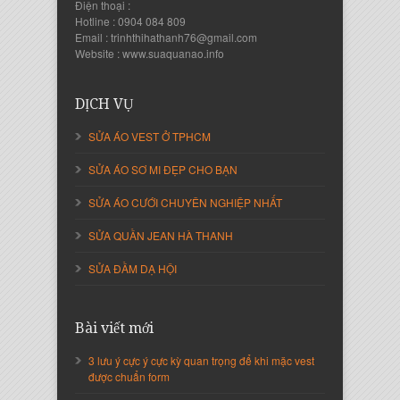
Điện thoại :
Hotline : 0904 084 809
Email : trinhthihathanh76@gmail.com
Website : www.suaquanao.info
Nguyễn Thanh Sang
Giám Đốc Công ty Lam Sơn Phát
DỊCH VỤ
SỬA ÁO VEST Ở TPHCM
SỬA ÁO SƠ MI ĐẸP CHO BẠN
SỬA ÁO CƯỚI CHUYÊN NGHIỆP NHẤT
SỬA QUẦN JEAN HÀ THANH
SỬA ĐẦM DẠ HỘI
Nguyễn Thị Cẩm Loan
Bài viết mới
Giám Đốc Công ty An Vạn Thành
3 lưu ý cực ý cực kỳ quan trọng để khi mặc vest
được chuẩn form