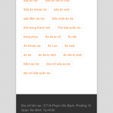
sửa áo dài
Sửa áo dài bị chật
Sửa áo khoác da
sửa áo vest
sửa đầm dạ hội
Sữa chữa áo da
thời trang thanh lịch
Thợ sửa quần áo
trang phục
Áo da bị nổ
Áo dài
Áo khoác da
Áo Len
Áo vest
áo da
áo da bị rách
áo dài bị chật
Nguyễn Đắc Định
Giám Đốc Công ty Twist Potato
Đầm dạ hội
Địa chỉ sửa áo da
địa chỉ sửa quần áo
Địa chỉ liên lạc : 571/6 Phạm Văn Bạch. Phường 15
Quận Tân Bình. Tp.HCM