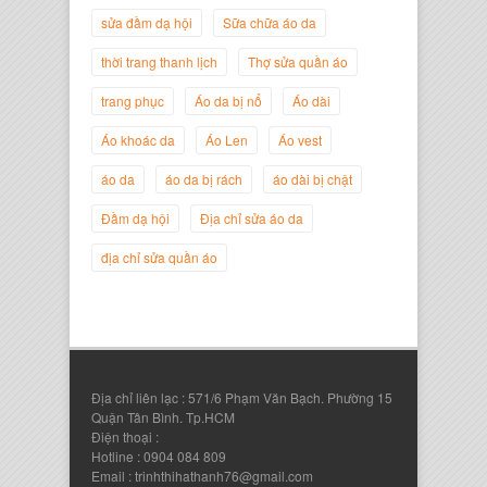
sửa đầm dạ hội
Sữa chữa áo da
thời trang thanh lịch
Thợ sửa quần áo
trang phục
Áo da bị nổ
Áo dài
Áo khoác da
Áo Len
Áo vest
áo da
áo da bị rách
áo dài bị chật
Nguyễn Đắc Định
Giám Đốc Công ty Twist Potato
Đầm dạ hội
Địa chỉ sửa áo da
địa chỉ sửa quần áo
Địa chỉ liên lạc : 571/6 Phạm Văn Bạch. Phường 15
Quận Tân Bình. Tp.HCM
Điện thoại :
Hotline : 0904 084 809
Email : trinhthihathanh76@gmail.com