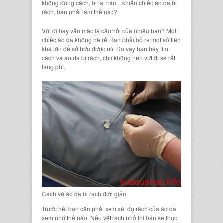
không đúng cách, bị tai nạn…khiến chiếc áo da bị
rách, bạn phải làm thế nào?
Vứt đi hay vẫn mặc là câu hỏi của nhiều bạn? Một
chiếc áo da không hề rẻ. Bạn phải bỏ ra một số tiền
khá lớn để sở hữu được nó. Do vậy bạn hãy tìm
cách vá áo da bị rách, chứ không nên vứt đi sẽ rất
lãng phí.
Cách vá áo da bị rách đơn giản
Trước hết bạn cần phải xem xét độ rách của áo da
xem như thế nào. Nếu vết rách nhỏ thì bạn sẽ thực