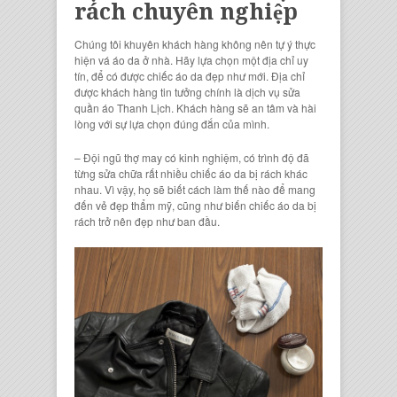
rách chuyên nghiệp
Chúng tôi khuyên khách hàng không nên tự ý thực
hiện vá áo da ở nhà. Hãy lựa chọn một địa chỉ uy
tín, để có được chiếc áo da đẹp như mới. Địa chỉ
được khách hàng tin tưởng chính là dịch vụ sửa
quần áo Thanh Lịch. Khách hàng sẽ an tâm và hài
lòng với sự lựa chọn đúng đắn của mình.
– Đội ngũ thợ may có kinh nghiệm, có trình độ đã
từng sửa chữa rất nhiều chiếc áo da bị rách khác
nhau. Vì vậy, họ sẽ biết cách làm thế nào để mang
đến vẻ đẹp thẩm mỹ, cũng như biến chiếc áo da bị
rách trở nên đẹp như ban đầu.