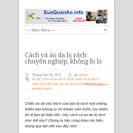
Cách vá áo da bị rách
chuyên nghiệp, không bị lộ
Tháng Sáu 09, 2021
by
admin
áo da
,
Cách vá áo da bị rách
,
cách vá áo da bị
rách như thế nào
,
Sửa áo da chuyên nghiệp
,
vá
0 Comment
áo da bị rách
Chiếc áo da yêu thích của bạn bị rách một miếng,
khiến bạn không tự tin khoác trên mình, tuy nhiên
bỏ đi bạn lại thấy tiếc. Vậy cách vá áo da bị rách
như thế nào? Chúng ta hãy cùng nhau tìm hiểu
thông qua bài viết sau đây nhé!