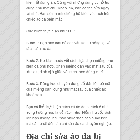
hiện rất đơn giản. Cùng với những dụng cụ hỗ trợ
cũng như một chút khéo léo, bạn có thể sửa ngay
tại nhà. Bạn sẽ nhanh chóng hô biến vết rách trên
chiếc áo da biến mất.
Các bước thực hiện như sau:
Bước 1: Bạn hãy loại bỏ các vải tưa hư hỏng tại vết
rách của áo da.
Bước 2: Đo kích thước vết rách, lựa chọn miếng phụ
kiện da phù hợp. Chèn miếng dán vào mặt sau của
tấm da, định vị ở giữa vết rách theo đúng vị trí.
Bước 3: Dùng keo chuyên dụng để dán lên bề mặt
của miếng dán, cũng như mặt sau của chiếc áo
khoác da.
Bạn có thể thực hiện cách vá áo da bị rách ở nhà
trong trường hợp là vết rách nhỏ. Nếu như vết rách
lớn bạn không thể khắc phục theo các bước trên,
mà cần phải đến địa chỉ sửa áo da chuyên nghiệp.
Địa chỉ sửa áo da bị