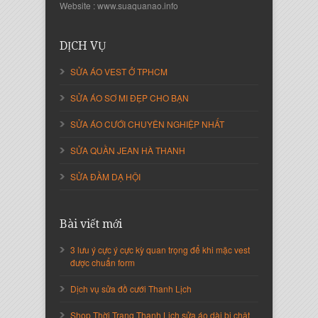
Website : www.suaquanao.info
Nguyễn Thanh Sang
Giám Đốc Công ty Lam Sơn Phát
DỊCH VỤ
SỬA ÁO VEST Ở TPHCM
SỬA ÁO SƠ MI ĐẸP CHO BẠN
SỬA ÁO CƯỚI CHUYÊN NGHIỆP NHẤT
SỬA QUẦN JEAN HÀ THANH
SỬA ĐẦM DẠ HỘI
Bài viết mới
Nguyễn Thị Cẩm Loan
Giám Đốc Công ty An Vạn Thành
3 lưu ý cực ý cực kỳ quan trọng để khi mặc vest
được chuẩn form
Dịch vụ sửa đồ cưới Thanh Lịch
Shop Thời Trang Thanh Lịch sửa áo dài bị chật