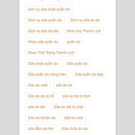
dịch vụ sửa chữa quần áo
Dịch vụ sửa quần áo
Dịch vụ sửa áo da
Dịch vụ sửa áo dài
Nhà may Thanh Lịch
Nhận sửa quần áo
quần áo
Shop Thời Trang Thanh Lịch
Sửa chữa quần áo
Sửa quần áo
Nguyễn Minh Đức
Sửa quần áo hàng hiệu
Sửa quần áo đẹp
Giám Đốc Công ty Cây Xanh Gia
Nguyễn
Sửa áo cưới
sửa áo da
Sửa áo da bị nổ
sửa áo da bị rách
sửa áo dài
Sửa áo dài bị chật
Sửa áo khoác da
sửa áo vest
sửa đầm dạ hội
Sữa chữa áo da