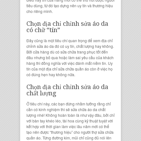
tiêu dùng, từ đó tạo dựng nên uy tín và thương hiệu
cho riêng mình.
Chọn địa chỉ
chỉnh sửa áo da
có chữ “tín”
Đây cũng là một tiêu chí quan trọng để xem
địa chỉ
chỉnh sửa áo da
đó có uy tín, chất lượng hay không.
Bởi cửa hàng dù có
sửa chữa trang phục
tốt đến
đâu nhưng bỏ qua hoặc làm sai yêu cầu của khách
hàng thì đồng nghĩa với việc đánh mất niềm tin. Uy
tín của một địa chỉ
sửa chữa quần áo
còn ở việc họ
có đúng hẹn hay không nữa.
Chọn địa chỉ
chỉnh sửa áo da
chất lượng
Ở tiêu chí này, các bạn đừng nhầm tưởng rằng chỉ
cần có kinh nghiệm thì sẽ
sửa chữa áo da chất
lượng
nhé! Không hoàn toàn là như vậy đâu, bởi chỉ
với bàn tay khéo léo, tài hoa cùng kỹ thuật tuyệt vời
kết hợp với thời gian làm việc lâu năm mới có thể
tạo nên được “thương hiệu” cho
người thợ sửa chữa
quần áo
. Từng đường kim, mũi chỉ cũng đủ nói lên