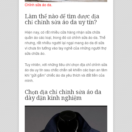
Chỉnh sửa áo da.
Làm thế nào để tìm được
địa
chỉ chỉnh sửa áo da uy tín
?
Hiện nay, có rất nhiều cửa hàng nhận
sửa chữa
quần áo
các loại, trong đó có
chỉnh sửa áo da
. Thế
nhưng, rất nhiều người lại ngại mang
áo da
đi sửa
vì chưa tin tưởng vào tay nghề của những người
thợ
sửa chữa áo
.
Tuy nhiên, với những tiêu chí chọn
địa chỉ chỉnh sửa
áo da uy
tín
sau chắc chắn sẽ khiến các bạn an tâm
khi “gửi gắm”
chiếc áo da
yêu thích và đắt tiền của
mình.
Chọn địa chỉ
chỉnh sửa áo da
dày dặn kinh nghiệm