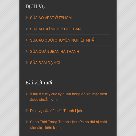
DỊCH VỤ
SỬA ÁO VEST Ở TPHCM
SỬA ÁO SƠ MI ĐẸP CHO BẠN
SỬA ÁO CƯỚI CHUYÊN NGHIỆP NHẤT
SỬA QUẦN JEAN HÀ THANH
SỬA ĐẦM DẠ HỘI
Nguyễn Thị Cẩm Loan
Giám Đốc Công ty An Vạn Thành
Bài viết mới
3 lưu ý cực ý cực kỳ quan trọng để khi mặc vest
được chuẩn form
Dịch vụ sửa đồ cưới Thanh Lịch
Shop Thời Trang Thanh Lịch sửa áo dài bị chật
cho chị Thiên Bình