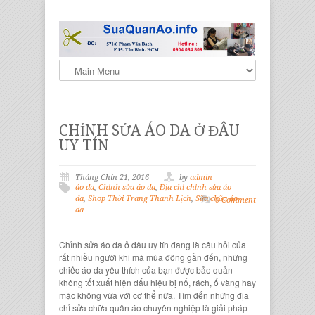
CHỈNH SỬA ÁO DA Ở ĐÂU
UY TÍN
Tháng Chín 21, 2016
by
admin
áo da
,
Chỉnh sửa áo da
,
Địa chỉ chỉnh sửa áo
da
,
Shop Thời Trang Thanh Lịch
,
Sữa chữa áo
0 Comment
da
Chỉnh sửa áo da ở đâu uy tín
đang là câu hỏi của
rất nhiều người khi mà mùa đông gần đến, những
chiếc áo da
yêu thích của bạn được bảo quản
không tốt xuất hiện dấu hiệu bị nổ, rách, ố vàng hay
mặc không vừa với cơ thể nữa. Tìm đến những
địa
chỉ sửa chữa quần áo chuyên nghiệp
là giải pháp