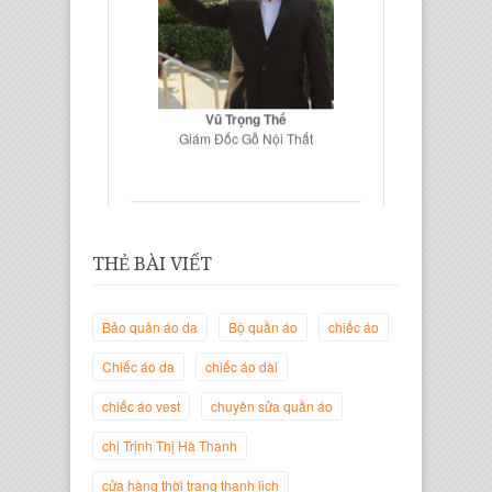
Vũ Trọng Thế
Giám Đốc Gỗ Nội Thất
THẺ BÀI VIẾT
Bảo quản áo da
Bộ quần áo
chiếc áo
Chiếc áo da
chiếc áo dài
chiếc áo vest
chuyên sửa quần áo
Trịnh Thị Hà Thanh
Giám Đốc Thương Hiệu Giày Thời
chị Trịnh Thị Hà Thanh
Trang Thanh Lịch
cửa hàng thời trang thanh lịch