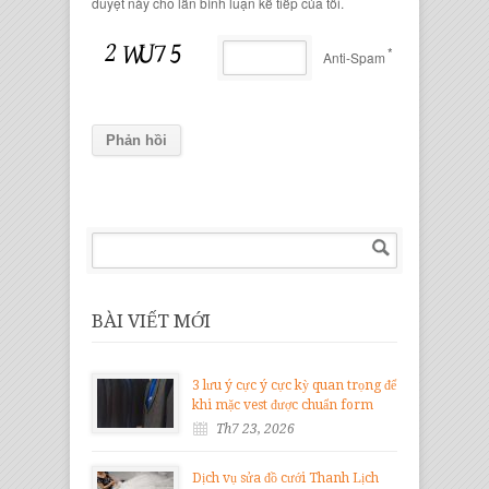
duyệt này cho lần bình luận kế tiếp của tôi.
*
Anti-Spam
BÀI VIẾT MỚI
3 lưu ý cực ý cực kỳ quan trọng để
khi mặc vest được chuẩn form
Th7 23, 2026
Dịch vụ sửa đồ cưới Thanh Lịch