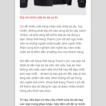
Địa chỉ chỉnh sửa áo da uy tín.
Có rất nhiều cửa hàng nhận
sửa chữa áo da
. Tuy
nhiên, không phải địa chỉ nào cũng đủ tin cậy, trách
nhiệm, và khả năng để chỉnh sửa áo da đúng ý
bạn.
Shop thời trang Thanh Lịch
với đội ngũ nhân
viên là những người nhiệt huyết, lành nghề, thân
thiện cùng kinh nghiệm làm nghề lâu năm chắc
chắn sẽ là điểm đến lý tưởng cho mọi khách hàng.
Khi đến với
Shop thời trang Thanh Lịch
, các bạn sẽ
được tư vấn loại
áo da
nào nên sửa, loại áo nào
không nên sửa, cách sửa như thế nào để đẹp nhất,
phù hợp nhất… đi kèm là báo giá chi tiết, hợp lý cho
từng sản phẩm cần sửa. Nhờ những nỗ lực trong
làm nghề của mình,
Shop thời trang Thanh Lịch
đã
trở thành địa chỉ đáng tin cậy và được nhiều khách
hàng yêu thích lựa chọn.
Vì vậy, nếu bạn có nhu cầu chỉnh sửa áo da hay
các loại trang phục khác, hãy đến với để tự mình