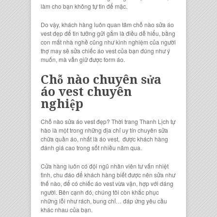
làm cho bạn không tự tin để mặc.
Do vậy, khách hàng luôn quan tâm chỗ nào sửa áo
vest đẹp để tin tưởng gửi gắm là điều dễ hiểu, bằng
con mắt nhà nghề cũng như kinh nghiệm của người
thợ may sẽ sửa chiếc áo vest của bạn đúng như ý
muốn, mà vẫn giữ được form áo.
Chỗ nào chuyên sửa
áo vest chuyên
nghiệp
Chỗ nào sửa áo vest đẹp? Thời trang Thanh Lịch tự
hào là một trong những địa chỉ uy tín chuyên sửa
chữa quần áo, nhất là áo vest, được khách hàng
đánh giá cao trong sốt nhiều năm qua.
Cửa hàng luôn có đội ngũ nhân viên tư vấn nhiệt
tình, chu đáo để khách hàng biết được nên sửa như
thế nào, để có chiếc áo vest vừa vặn, hợp với dáng
người. Bên cạnh đó, chúng tôi còn khắc phục
những lỗi như rách, bung chỉ… đáp ứng yêu cầu
khác nhau của bạn.