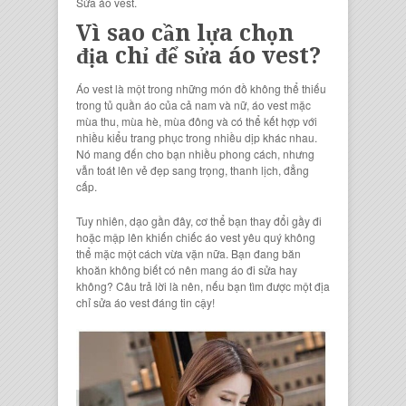
Sửa áo vest.
Vì sao cần lựa chọn
địa chỉ để sửa áo vest?
Áo vest là một trong những món đồ không thể thiếu
trong tủ quần áo của cả nam và nữ, áo vest mặc
mùa thu, mùa hè, mùa đông và có thể kết hợp với
nhiều kiểu trang phục trong nhiều dịp khác nhau.
Nó mang đến cho bạn nhiều phong cách, nhưng
vẫn toát lên vẻ đẹp sang trọng, thanh lịch, đẳng
cấp.
Tuy nhiên, dạo gần đây, cơ thể bạn thay đổi gầy đi
hoặc mập lên khiến chiếc áo vest yêu quý không
thể mặc một cách vừa vặn nữa. Bạn đang băn
khoăn không biết có nên mang áo đi sửa hay
không? Câu trả lời là nên, nếu bạn tìm được một địa
chỉ sửa áo vest đáng tin cậy!