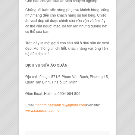
Chỗ nào chuyên sửa áo vest chuyên nghiệp
Chúng tôi luôn sẵn sàng phục vụ khách hàng, cũng
như mang đến cho khách hàng sự hài lòng. Chiếc
áo vest đẹp sẽ được chỉnh sửa vừa vặn và ôm lấy
cơ thể của người mặc, để tôn lên những đường nét
cơ thể của bạn.
Trên đây là một gợi ý cho câu hỏi ở đâu sửa áo vest
đẹp. Mọi thông tin chi tiết, khách hàng vui lòng liên
hệ đến địa chỉ:
DỊCH VỤ SỬA ÁO QUẦN
Địa chỉ liên lạc: 571/6 Phạm Văn Bạch, Phường 15,
Quận Tân Bình, TP Hồ Chí Minh.
Điện thoại: Hotline: 0904 084 809.
Email:
trinhthihathanh76@gmail.com
Website:
www.suaquanao.info