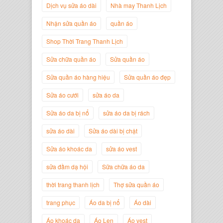
Dịch vụ sửa áo dài
Nhà may Thanh Lịch
Nhận sửa quần áo
quần áo
Shop Thời Trang Thanh Lịch
Sửa chữa quần áo
Sửa quần áo
Sửa quần áo hàng hiệu
Sửa quần áo đẹp
Nguyễn Minh Đức
Giám Đốc Công ty Cây Xanh Gia
Sửa áo cưới
sửa áo da
Nguyễn
Sửa áo da bị nổ
sửa áo da bị rách
sửa áo dài
Sửa áo dài bị chật
Sửa áo khoác da
sửa áo vest
sửa đầm dạ hội
Sữa chữa áo da
thời trang thanh lịch
Thợ sửa quần áo
trang phục
Áo da bị nổ
Áo dài
Áo khoác da
Áo Len
Áo vest