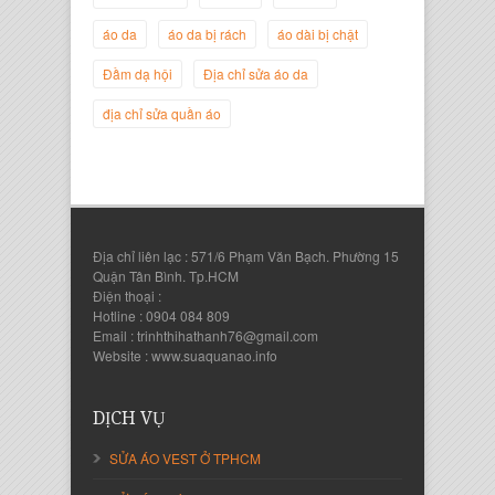
Nguyễn Đắc Định
áo da
áo da bị rách
áo dài bị chật
Giám Đốc Công ty Twist Potato
Đầm dạ hội
Địa chỉ sửa áo da
địa chỉ sửa quần áo
Địa chỉ liên lạc : 571/6 Phạm Văn Bạch. Phường 15
Quận Tân Bình. Tp.HCM
Điện thoại :
Hotline : 0904 084 809
Email : trinhthihathanh76@gmail.com
Nguyễn Thanh Sang
Website : www.suaquanao.info
Giám Đốc Công ty Lam Sơn Phát
DỊCH VỤ
SỬA ÁO VEST Ở TPHCM