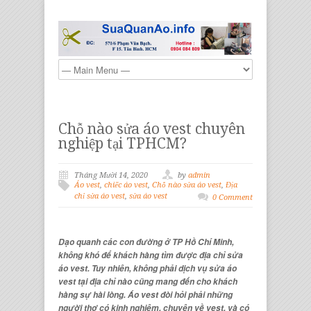
Chỗ nào sửa áo vest chuyên
nghiệp tại TPHCM?
Tháng Mười 14, 2020
by
admin
Áo vest
,
chiếc áo vest
,
Chỗ nào sửa áo vest
,
Địa
chỉ sửa áo vest
,
sửa áo vest
0 Comment
Dạo quanh các con đường ở TP Hồ Chí Minh,
không khó để khách hàng tìm được địa chỉ sửa
áo vest. Tuy nhiên, không phải dịch vụ sửa áo
vest tại địa chỉ nào cũng mang đến cho khách
hàng sự hài lòng. Áo vest đòi hỏi phải những
người thợ có kinh nghiệm, chuyên về vest, và có