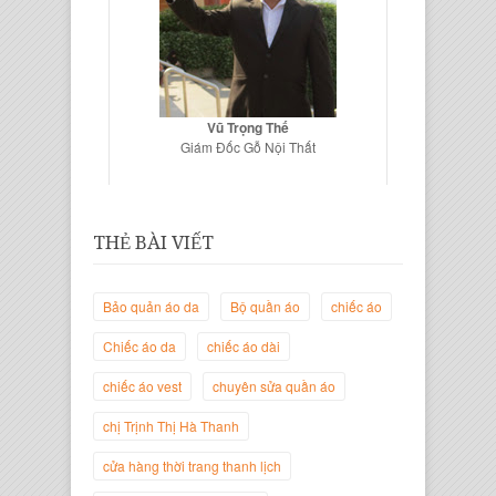
Vũ Trọng Thế
Giám Đốc Gỗ Nội Thất
THẺ BÀI VIẾT
Bảo quản áo da
Bộ quần áo
chiếc áo
Chiếc áo da
chiếc áo dài
chiếc áo vest
chuyên sửa quần áo
chị Trịnh Thị Hà Thanh
Trịnh Thị Hà Thanh
Giám Đốc Thương Hiệu Giày Thời
cửa hàng thời trang thanh lịch
Trang Thanh Lịch