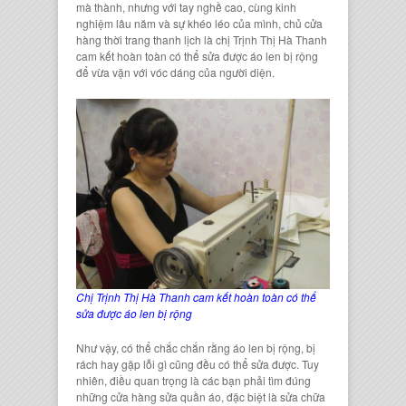
mà thành, nhưng với tay nghề cao, cùng kinh
nghiệm lâu năm và sự khéo léo của mình, chủ
cửa
hàng thời trang thanh lịch
là
chị Trịnh Thị Hà Thanh
cam kết hoàn toàn có thể sửa được
áo len bị rộng
để vừa vặn với vóc dáng của người diện.
Chị Trịnh Thị Hà Thanh cam kết hoàn toàn có thể
sửa được áo len bị rộng
Như vậy, có thể chắc chắn rằng
áo len bị rộng
, bị
rách hay gặp lỗi gì cũng đều có thể sửa được. Tuy
nhiên, điều quan trọng là các bạn phải tìm đúng
những
cửa hàng sửa quần áo
, đặc biệt là
sửa chữa