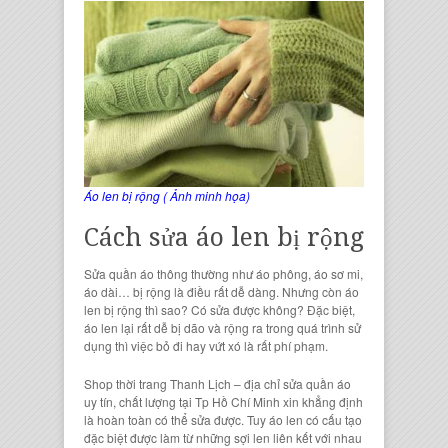
Áo len bị rộng ( Ảnh minh họa)
Cách sửa áo len bị rộng
Sửa quần áo
thông thường như
áo phông, áo sơ mi,
áo dài
… bị rộng là điều rất dễ dàng. Nhưng còn
áo
len bị rộng
thì sao? Có sửa được không? Đặc biệt,
áo len
lại rất dễ bị dão và rộng ra trong quá trình sử
dụng thì việc bỏ đi hay vứt xó là rất phí phạm.
Shop thời trang Thanh Lịch
–
địa chỉ sửa quần áo
uy tín
, chất lượng tại Tp Hồ Chí Minh xin khẳng định
là hoàn toàn có thể sửa được. Tuy
áo len
có cấu tạo
đặc biệt được làm từ những sợi len liên kết với nhau