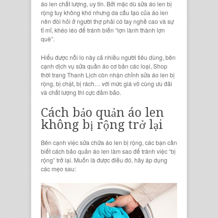
áo len chất lượng, uy tín
. Bởi mặc dù
sửa áo len bị
rộng
tuy không khó nhưng da cấu tạo của áo len
nên đòi hỏi ở người thợ phải có tay nghề cao và sự
tỉ mỉ, khéo léo để tránh biến “lợn lành thành lợn
què”.
Hiểu được nỗi lo này cả nhiều người tiêu dùng, bên
cạnh
dịch vụ sửa quần áo cơ bản
các loại,
Shop
thời trang Thanh Lịch
còn nhận
chỉnh sửa áo len bị
rộng
, bị chật, bị rách… với mức giá vô cùng ưu đãi
và chất lượng thì cực đảm bảo.
Cách bảo quản áo len
không bị rộng
trở lại
Bên cạnh việc
sửa chữa áo len bị rộng
, các bạn cần
biết
cách bảo quản áo len
làm sao để tránh việc “bị
rộng” trở lại. Muốn là được điều đó, hãy áp dụng
các mẹo sau: