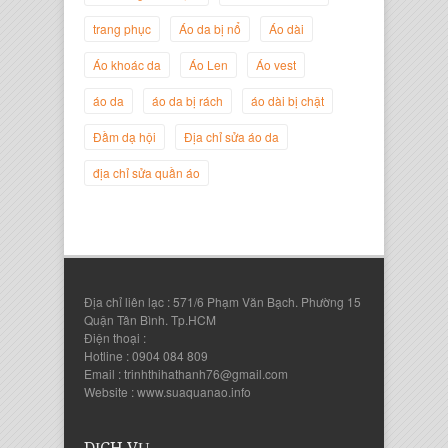
trang phục
Áo da bị nổ
Áo dài
Áo khoác da
Áo Len
Áo vest
áo da
áo da bị rách
áo dài bị chật
Nguyễn Đắc Định
Giám Đốc Công ty Twist Potato
Đầm dạ hội
Địa chỉ sửa áo da
địa chỉ sửa quần áo
Địa chỉ liên lạc : 571/6 Phạm Văn Bạch. Phường 15
Quận Tân Bình. Tp.HCM
Điện thoại :
Hotline : 0904 084 809
Email : trinhthihathanh76@gmail.com
Website : www.suaquanao.info
Nguyễn Thanh Sang
Giám Đốc Công ty Lam Sơn Phát