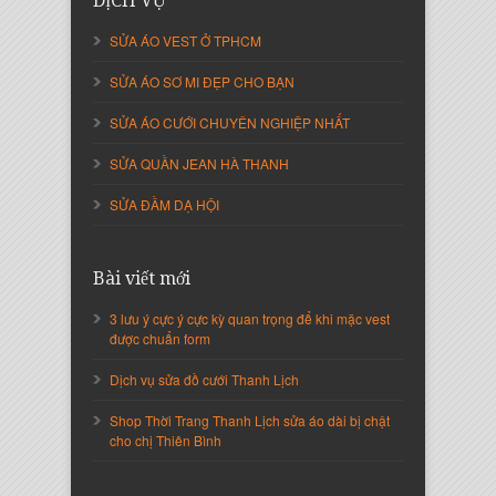
DỊCH VỤ
SỬA ÁO VEST Ở TPHCM
SỬA ÁO SƠ MI ĐẸP CHO BẠN
SỬA ÁO CƯỚI CHUYÊN NGHIỆP NHẤT
SỬA QUẦN JEAN HÀ THANH
SỬA ĐẦM DẠ HỘI
Bài viết mới
Nguyễn Thị Cẩm Loan
Giám Đốc Công ty An Vạn Thành
3 lưu ý cực ý cực kỳ quan trọng để khi mặc vest
được chuẩn form
Dịch vụ sửa đồ cưới Thanh Lịch
Shop Thời Trang Thanh Lịch sửa áo dài bị chật
cho chị Thiên Bình