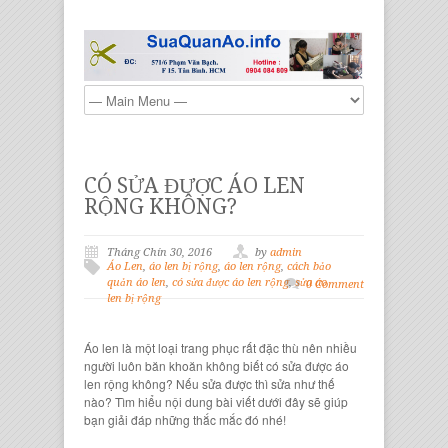
CÓ SỬA ĐƯỢC ÁO LEN
RỘNG KHÔNG?
Tháng Chín 30, 2016
by
admin
Áo Len
,
áo len bị rộng
,
áo len rộng
,
cách bảo
quản áo len
,
có sửa được áo len rộng
,
sửa áo
0 Comment
len bị rộng
Áo len
là một loại trang phục rất đặc thù nên nhiều
người luôn băn khoăn không biết
có sửa được áo
len rộng
không? Nếu sửa được thì sửa như thế
nào? Tìm hiểu nội dung bài viết dưới đây sẽ giúp
bạn giải đáp những thắc mắc đó nhé!