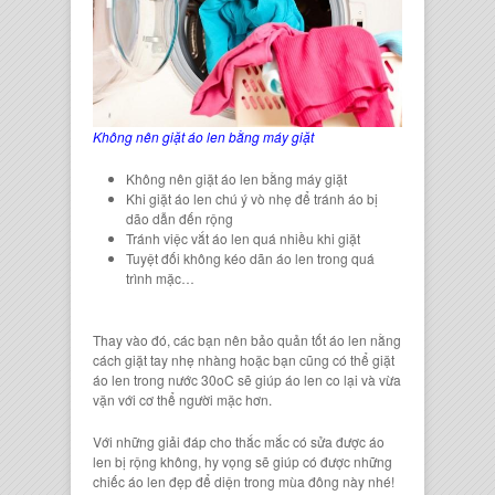
Không nên giặt áo len bằng máy giặt
Không nên
giặt áo len
bằng máy giặt
Khi
giặt áo len
chú ý vò nhẹ để tránh áo bị
dão dẫn đến rộng
Tránh việc
vắt áo len
quá nhiều khi giặt
Tuyệt đối không kéo dãn áo len trong quá
trình mặc…
Thay vào đó, các bạn nên bảo quản tốt áo len nằng
cách giặt tay nhẹ nhàng hoặc bạn cũng có thể giặt
áo len trong nước 30
o
C sẽ giúp
áo len
co lại và vừa
vặn với cơ thể người mặc hơn.
Với những giải đáp cho thắc mắc
có sửa được áo
len bị rộng khôn
g
, hy vọng sẽ giúp có được những
chiếc áo len
đẹp để diện trong mùa đông này nhé!