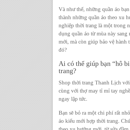
Và như thế, những
quần áo
bạn 
thành những
quần áo
theo xu h
nghiệp thời trang là một trong 
dụng
quần áo
từ mùa này sang 
mới, mà còn giúp bảo vệ hành t
đó?
Ai có thể giúp bạn “hô b
trang?
Shop thời trang Thanh Lịch
với
cùng với thợ may tỉ mỉ tay ngh
ngay lập tức.
Bạn sẽ bỏ ra một chi phí rất nh
áo
kiểu mới hợp thời trang. Chú
theo xu hướng mới, từ
sửa đầm 