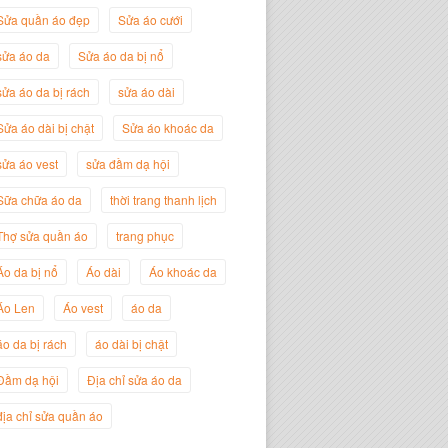
Sửa quần áo đẹp
Sửa áo cưới
sửa áo da
Sửa áo da bị nổ
sửa áo da bị rách
sửa áo dài
Sửa áo dài bị chật
Sửa áo khoác da
sửa áo vest
sửa đầm dạ hội
Sữa chữa áo da
thời trang thanh lịch
Nguyễn Đắc Định
Thợ sửa quần áo
trang phục
Giám Đốc Công ty Twist Potato
Áo da bị nổ
Áo dài
Áo khoác da
Áo Len
Áo vest
áo da
áo da bị rách
áo dài bị chật
Đầm dạ hội
Địa chỉ sửa áo da
địa chỉ sửa quần áo