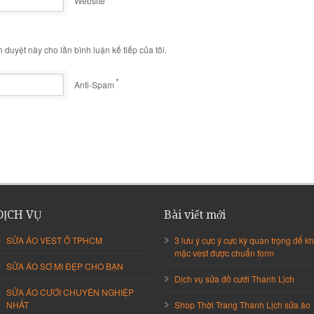
Website
h duyệt này cho lần bình luận kế tiếp của tôi.
*
Anti-Spam
DỊCH VỤ
Bài viết mới
SỬA ÁO VEST Ở TPHCM
3 lưu ý cực ý cực kỳ quan trọng để kh
mặc vest được chuẩn form
SỬA ÁO SƠ MI ĐẸP CHO BẠN
Dịch vụ sửa đồ cưới Thanh Lịch
SỬA ÁO CƯỚI CHUYÊN NGHIỆP
NHẤT
Shop Thời Trang Thanh Lịch sửa áo