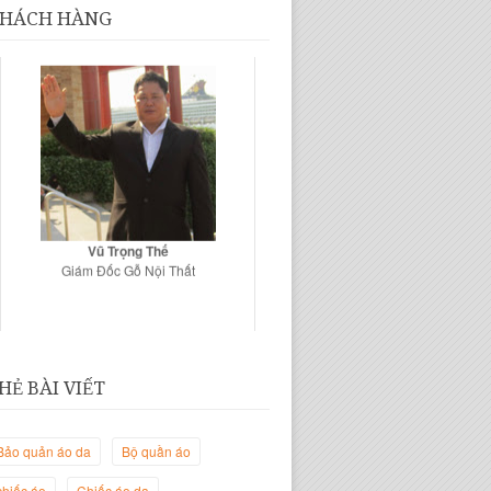
HÁCH HÀNG
Vũ Trọng Thế
Giám Đốc Gỗ Nội Thất
HẺ BÀI VIẾT
Bảo quản áo da
Bộ quần áo
chiếc áo
Chiếc áo da