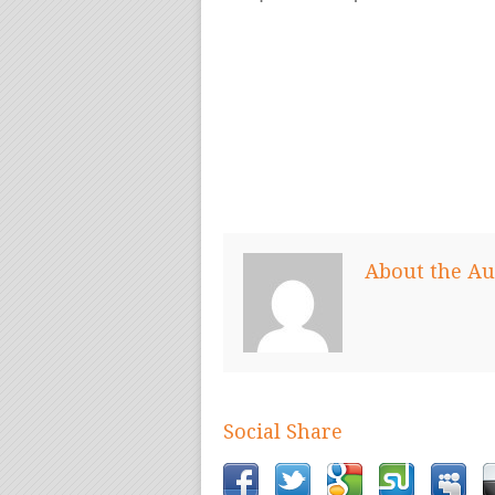
About the Au
Social Share