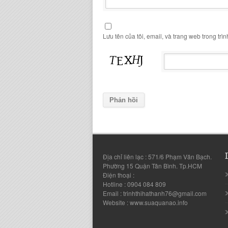
Lưu tên của tôi, email, và trang web trong trìn
Địa chỉ liên lạc : 571/6 Phạm Văn Bạch.
Phường 15 Quận Tân Bình. Tp.HCM
Điện thoại :
Hotline : 0904 084 809
Email : trinhthihathanh76@gmail.com
Website : www.suaquanao.info