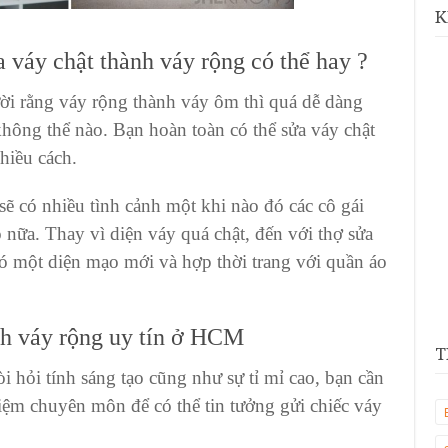
K
a váy chật thành váy rộng có thể hay ?
ời
rằng váy rộng
thành
váy ôm
thì quá dễ dàng
không thể nào. Bạn hoàn toàn có thể sửa váy chật
hiều cách.
 sẽ có nhiều tình cảnh một khi nào đó các cô gái
o nữa. Thay vì diện
váy quá chật
, đến với
thợ sửa
 có một diện mạo mới và hợp
thời trang với quần áo
nh váy rộng uy tín ở HCM
T
i hỏi tính sáng tạo cũng như sự tỉ mỉ cao, bạn cần
hiệm chuyên môn để có thể tin tưởng gửi
chiếc váy