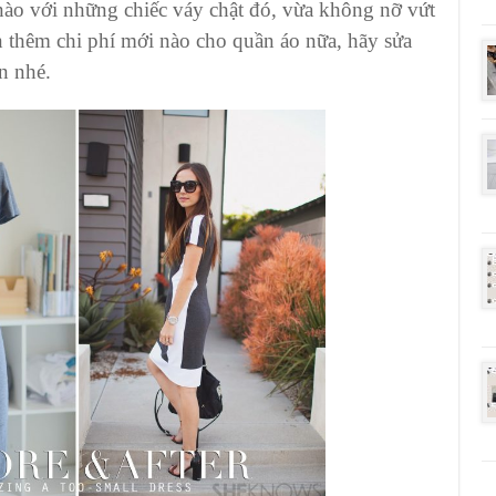
 nào với những
chiếc váy
chật đó, vừa không nỡ vứt
n thêm chi phí mới nào cho
quần áo
nữa, hãy sửa
n nhé.