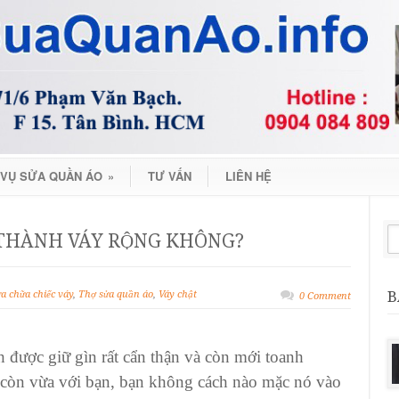
 VỤ SỬA QUẦN ÁO
»
TƯ VẤN
LIÊN HỆ
 THÀNH VÁY RỘNG KHÔNG?
B
a chữa chiếc váy
,
Thợ sửa quần áo
,
Váy chật
0 Comment
h được giữ gìn rất cẩn thận và còn mới toanh
còn vừa với bạn, bạn không cách nào mặc nó vào