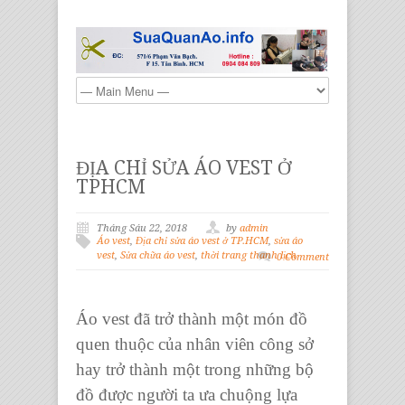
ĐỊA CHỈ SỬA ÁO VEST Ở
TPHCM
Tháng Sáu 22, 2018
by
admin
Áo vest
,
Địa chỉ sửa áo vest ở TP.HCM
,
sửa áo
vest
,
Sửa chữa áo vest
,
thời trang thanh lịch
0 Comment
Áo vest
đã trở thành một món đồ
quen thuộc của nhân viên công sở
hay trở thành một trong những bộ
đồ được người ta ưa chuộng lựa