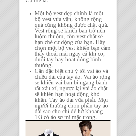
Cụ thể là:
Một
bộ vest
đẹp chính là một
bộ vest vừa vặn, không rộng
quá cũng không được chật quá.
Vest rộng sẽ khiến bạn trở nên
luộm thuộm, còn vest chật sẽ
hạn chế cử động của bạn. Hãy
chọn một bộ vest khiến bạn cảm
thấy thoải mái ngay cả khi co,
duỗi tay hay hoạt động bình
thường.
Cần đặc biệt chú ý tới vai áo và
chiều dài của tay áo. Vai áo rộng
sẽ khiến vai bạn bị ngang bành
rất xấu xí, ngược lại vai áo chật
sẽ khiến bạn hoạt động khó
khăn. Tay áo dài vừa phải. Mọi
người thường chọn phần tay áo
dài sao cho chỉ để hở khoảng
1/3 cổ áo sơ mi mặc trong.