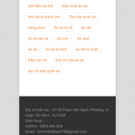
sửa đầm dạ hội
Sữa chữa áo da
thời trang thanh lịch
Thợ sửa quần áo
trang phục
Áo da bị nổ
Áo dài
Áo khoác da
Áo Len
Áo vest
Nguyễn Đắc Định
áo da
áo da bị rách
áo dài bị chật
Giám Đốc Công ty Twist Potato
Đầm dạ hội
Địa chỉ sửa áo da
địa chỉ sửa quần áo
Địa chỉ liên lạc : 571/6 Phạm Văn Bạch. Phường 15
Quận Tân Bình. Tp.HCM
Điện thoại :
Hotline : 0904 084 809
Email : trinhthihathanh76@gmail.com