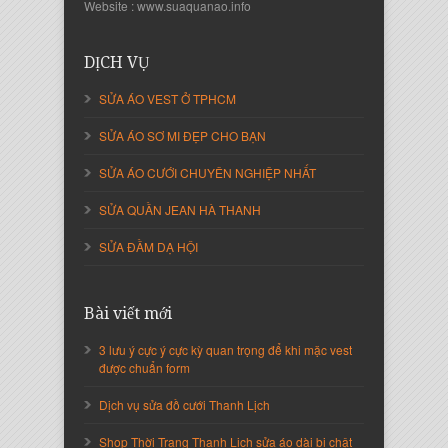
Nguyễn Thanh Sang
Website : www.suaquanao.info
Giám Đốc Công ty Lam Sơn Phát
DỊCH VỤ
SỬA ÁO VEST Ở TPHCM
SỬA ÁO SƠ MI ĐẸP CHO BẠN
SỬA ÁO CƯỚI CHUYÊN NGHIỆP NHẤT
SỬA QUẦN JEAN HÀ THANH
SỬA ĐẦM DẠ HỘI
Nguyễn Thị Cẩm Loan
Bài viết mới
Giám Đốc Công ty An Vạn Thành
3 lưu ý cực ý cực kỳ quan trọng để khi mặc vest
được chuẩn form
Dịch vụ sửa đồ cưới Thanh Lịch
Shop Thời Trang Thanh Lịch sửa áo dài bị chật