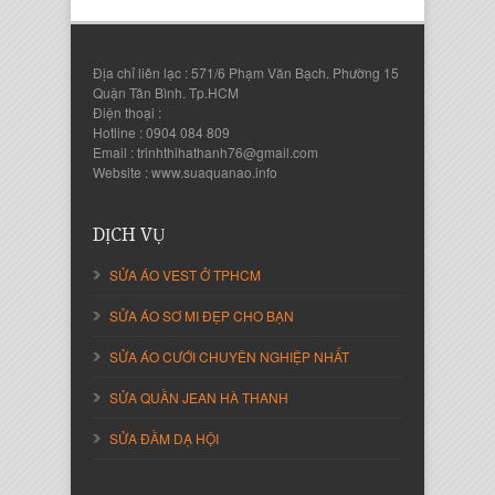
Địa chỉ liên lạc : 571/6 Phạm Văn Bạch. Phường 15
Quận Tân Bình. Tp.HCM
Điện thoại :
Hotline : 0904 084 809
Email : trinhthihathanh76@gmail.com
Website : www.suaquanao.info
Nguyễn Thanh Sang
Giám Đốc Công ty Lam Sơn Phát
DỊCH VỤ
SỬA ÁO VEST Ở TPHCM
SỬA ÁO SƠ MI ĐẸP CHO BẠN
SỬA ÁO CƯỚI CHUYÊN NGHIỆP NHẤT
SỬA QUẦN JEAN HÀ THANH
SỬA ĐẦM DẠ HỘI