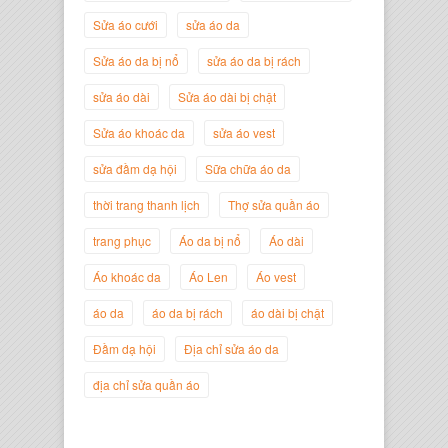
Nguyễn Minh Đức
Sửa áo cưới
sửa áo da
Giám Đốc Công ty Cây Xanh Gia
Nguyễn
Sửa áo da bị nổ
sửa áo da bị rách
sửa áo dài
Sửa áo dài bị chật
Sửa áo khoác da
sửa áo vest
sửa đầm dạ hội
Sữa chữa áo da
thời trang thanh lịch
Thợ sửa quần áo
trang phục
Áo da bị nổ
Áo dài
Áo khoác da
Áo Len
Áo vest
áo da
áo da bị rách
áo dài bị chật
Nguyễn Đắc Định
Giám Đốc Công ty Twist Potato
Đầm dạ hội
Địa chỉ sửa áo da
địa chỉ sửa quần áo