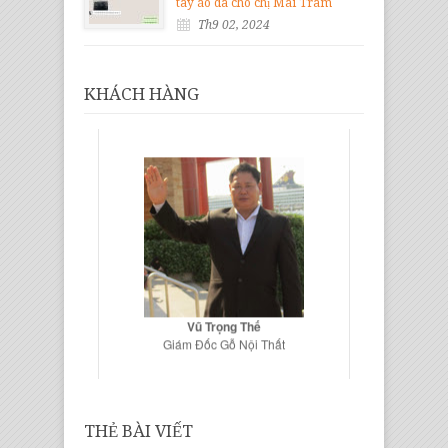
tay áo da cho chị Mai Trâm
Th9 02, 2024
KHÁCH HÀNG
Vũ Trọng Thế
Giám Đốc Gỗ Nội Thất
THẺ BÀI VIẾT