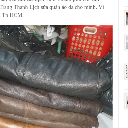
Trang Thanh Lịch sửa quần áo da
cho mình. Vì
i Tp HCM.