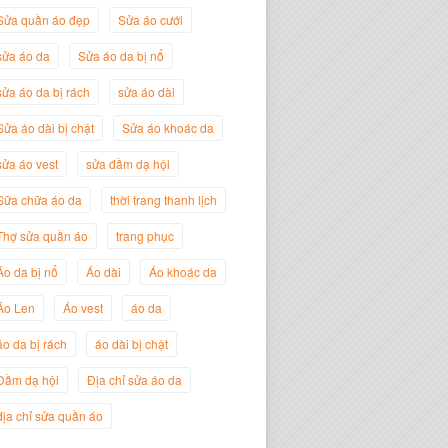
Sửa quần áo đẹp
Sửa áo cưới
sửa áo da
Sửa áo da bị nổ
sửa áo da bị rách
sửa áo dài
Sửa áo dài bị chật
Sửa áo khoác da
sửa áo vest
sửa đầm dạ hội
Sữa chữa áo da
thời trang thanh lịch
Nguyễn Đắc Định
Thợ sửa quần áo
trang phục
Giám Đốc Công ty Twist Potato
Áo da bị nổ
Áo dài
Áo khoác da
Áo Len
Áo vest
áo da
áo da bị rách
áo dài bị chật
Đầm dạ hội
Địa chỉ sửa áo da
địa chỉ sửa quần áo