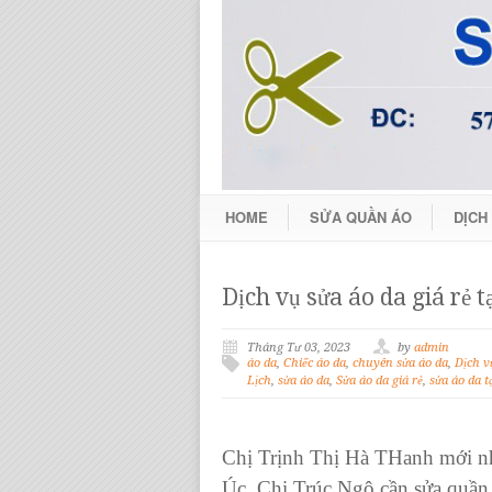
HOME
SỬA QUẦN ÁO
DỊCH
Dịch vụ sửa áo da giá rẻ
Tháng Tư 03, 2023
by
admin
áo da
,
Chiếc áo da
,
chuyên sửa áo da
,
Dịch v
Lịch
,
sửa áo da
,
Sửa áo da giá rẻ
,
sửa áo da t
Chị
Trịnh Thị Hà THanh
mới nh
Úc. Chị Trúc Ngô cần sửa quần