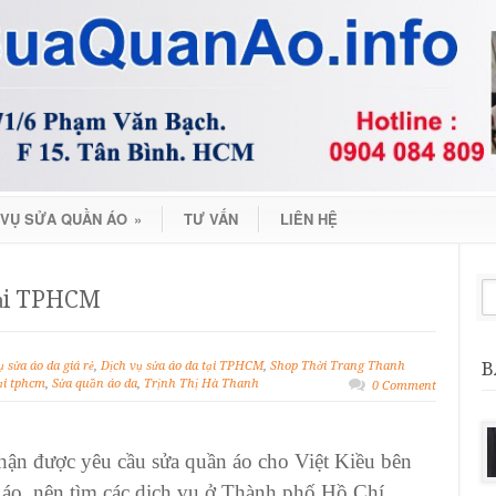
 VỤ SỬA QUẦN ÁO
»
TƯ VẤN
LIÊN HỆ
 tại TPHCM
B
ụ sửa áo da giá rẻ
,
Dịch vụ sửa áo da tại TPHCM
,
Shop Thời Trang Thanh
ại tphcm
,
Sửa quần áo da
,
Trịnh Thị Hà Thanh
0 Comment
ận được yêu cầu sửa quần áo cho Việt Kiều bên
 áo, nên tìm các dịch vụ ở Thành phố Hồ Chí