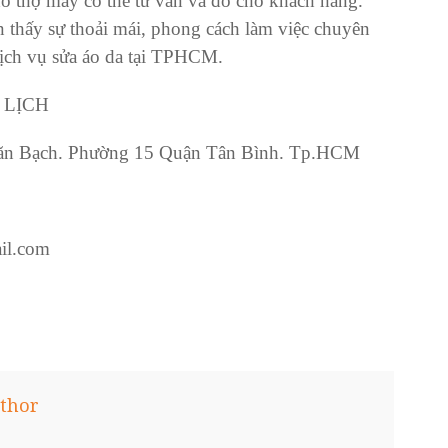
o thợ may có thể tư vấn và đo cho khách hàng.
 thấy sự thoải mái, phong cách làm việc chuyên
dịch vụ
sửa áo da tại TPHCM
.
 LỊCH
 Văn Bạch. Phường 15 Quận Tân Bình. Tp.HCM
il.com
thor