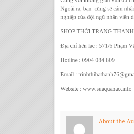
Cùng với không gian vừa đủ ch
Ngoài ra, bạn cũng sẽ cảm nhận
nghiệp của đội ngũ nhân viên 
SHOP THỜI TRANG THANH
Địa chỉ liên lạc : 571/6 Phạm
Hotline : 0904 084 809
Email : trinhthihathanh76@gma
Website : www.suaquanao.info
About the Au