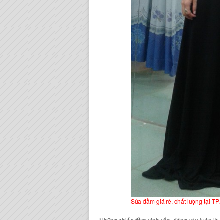
Sửa đầm giá rẻ, chất lượng tại TP
Những
chiếc đầm
xinh xắn, đáng yêu luôn là