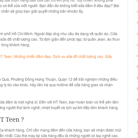
o cơ thể của mỗi người. Bạn đắn đo không biết
sửa đầm ở đâu đẹp
? Bài
c chắn sẽ giúp bạn giải quyết những băn khoăn ấy.
thành phố Hồ Chí Minh. Ngoài đáp ứng nhu cầu đa dạng về
quần áo,
Cửa
 sửa đồ chất lượng cao
. Từ đơn giản đến phức tạp, từ quần
Jean, áo thun
i lòng khách hàng.
 Quá, Phường Đông Hưng Thuận, Quận 12
để trải nghiệm những điều
g lý do nào khác, hãy liên hệ qua hotline để cửa hàng giao và nhận
sửa đầm
là một nghệ sĩ.
Đến với
HT Tee
n, bạn hoàn toàn có thể yên tâm
ững người thợ
lành nghề, nhiệt huyết và lịch sự
khi tiếp đón khách hàng.
T Teen
?
của khách hàng. Chỉ cần mang đầm đến cửa hàng, bạn sẽ nhận được một
gắn nhất. Các
thợ may tại cửa hàng
đều là những
người có tay nghề cao
.