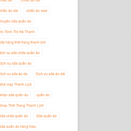
Nguyễn Minh Đức
Giám Đốc Công ty Cây Xanh Gia
chiếc áo dài
chiếc áo vest
Nguyễn
chuyên sửa quần áo
chị Trịnh Thị Hà Thanh
cửa hàng thời trang thanh lịch
dịch vụ sửa chữa quần áo
Dịch vụ sửa quần áo
Dịch vụ sửa áo da
Dịch vụ sửa áo dài
Nhà may Thanh Lịch
Nguyễn Đắc Định
Nhận sửa quần áo
quần áo
Giám Đốc Công ty Twist Potato
Shop Thời Trang Thanh Lịch
Sửa chữa quần áo
Sửa quần áo
Sửa quần áo hàng hiệu