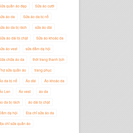
Sửa quần áo đẹp
Sửa áo cưới
sửa áo da
Sửa áo da bị nổ
sửa áo da bị rách
sửa áo dài
Sửa áo dài bị chật
Sửa áo khoác da
Nguyễn Thanh Sang
sửa áo vest
sửa đầm dạ hội
Giám Đốc Công ty Lam Sơn Phát
Sữa chữa áo da
thời trang thanh lịch
Thợ sửa quần áo
trang phục
Áo da bị nổ
Áo dài
Áo khoác da
Áo Len
Áo vest
áo da
áo da bị rách
áo dài bị chật
Đầm dạ hội
Địa chỉ sửa áo da
địa chỉ sửa quần áo