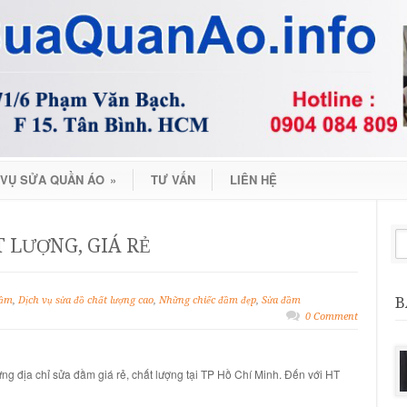
 VỤ SỬA QUẦN ÁO
»
TƯ VẤN
LIÊN HỆ
 LƯỢNG, GIÁ RẺ
B
đầm
,
Dịch vụ sửa đồ chất lượng cao
,
Những chiếc đầm đẹp
,
Sửa đầm
0 Comment
ững
địa chỉ sửa đầm giá rẻ, chất lượng tại TP Hồ Chí Minh
. Đến với
HT