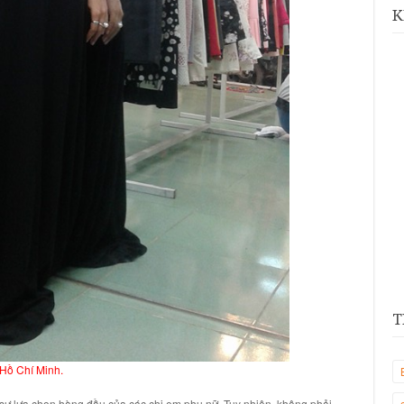
K
T
.Hồ Chí Minh.
 sự lựa chọn hàng đầu của các chị em phụ nữ. Tuy nhiên, không phải