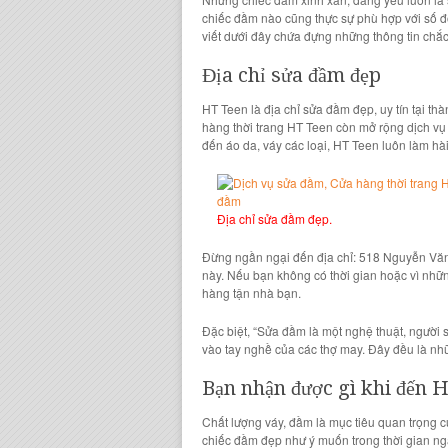
c
hiếc đầm
nào cũng thực sự phù hợp với số đ
viết dưới đây chứa đựng những thông tin chắ
Địa chỉ sửa đầm đẹp
HT Teen
là địa chỉ sửa đầm đẹp, uy tín tại 
hàng thời trang HT Teen
còn mở rộng
dịch vụ
đến áo da, váy
các loại,
HT Teen
luôn làm hà
Địa chỉ sửa đầm đẹp.
Đừng ngần ngại đến địa chỉ:
518 Nguyễn Văn
này. Nếu bạn không có thời gian hoặc vì nhữn
hàng tận nhà bạn.
Đặc biệt, “
Sửa đầm
là một nghệ thuật,
người 
vào tay nghề của các
thợ may
. Đây đều là nh
Bạn nhận được gì khi đến
H
Chất lượng váy, đầm
là mục tiêu quan trọng 
chiếc đầm đẹp
như ý muốn trong thời gian n