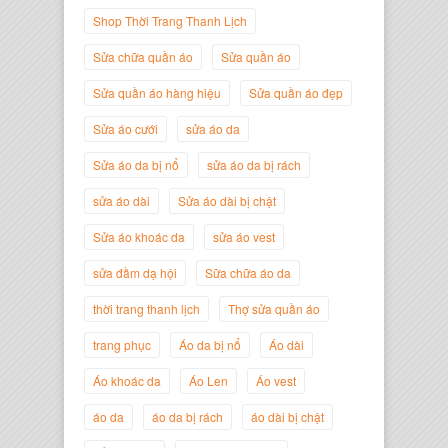
Shop Thời Trang Thanh Lịch
Sửa chữa quần áo
Sửa quần áo
Sửa quần áo hàng hiệu
Sửa quần áo đẹp
Nguyễn Minh Đức
Giám Đốc Công ty Cây Xanh Gia
Sửa áo cưới
sửa áo da
Nguyễn
Sửa áo da bị nổ
sửa áo da bị rách
sửa áo dài
Sửa áo dài bị chật
Sửa áo khoác da
sửa áo vest
sửa đầm dạ hội
Sữa chữa áo da
thời trang thanh lịch
Thợ sửa quần áo
trang phục
Áo da bị nổ
Áo dài
Áo khoác da
Áo Len
Áo vest
Nguyễn Đắc Định
áo da
áo da bị rách
áo dài bị chật
Giám Đốc Công ty Twist Potato