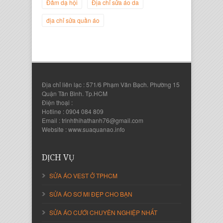
Đầm dạ hội
Địa chỉ sửa áo da
địa chỉ sửa quần áo
Địa chỉ liên lạc : 571/6 Phạm Văn Bạch. Phường 15
Quận Tân Bình. Tp.HCM
Điện thoại :
Hotline : 0904 084 809
Email : trinhthihathanh76@gmail.com
Nguyễn Thanh Sang
Website : www.suaquanao.info
Giám Đốc Công ty Lam Sơn Phát
DỊCH VỤ
SỬA ÁO VEST Ở TPHCM
SỬA ÁO SƠ MI ĐẸP CHO BẠN
SỬA ÁO CƯỚI CHUYÊN NGHIỆP NHẤT