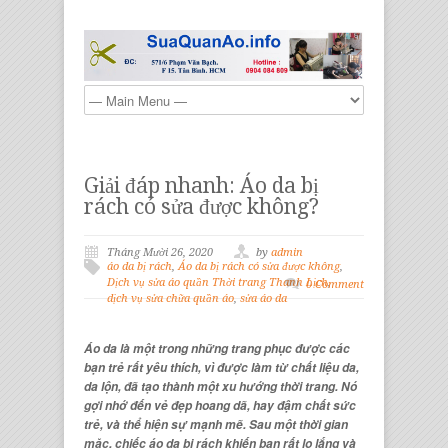
Giải đáp nhanh: Áo da bị
rách có sửa được không?
Tháng Mười 26, 2020
by
admin
áo da bị rách
,
Áo da bị rách có sửa được không
,
Dịch vụ sửa áo quần Thời trang Thanh Lịch
,
0 Comment
dịch vụ sửa chữa quần áo
,
sửa áo da
Áo da là một trong những trang phục được các
bạn trẻ rất yêu thích, vì được làm từ chất liệu da,
da lộn, đã tạo thành một xu hướng thời trang. Nó
gợi nhớ đến vẻ đẹp hoang dã, hay đậm chất sức
trẻ, và thể hiện sự mạnh mẽ. Sau một thời gian
mặc, chiếc áo da bị rách khiến bạn rất lo lắng và