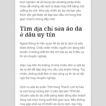
kinh nghiệm sẽ sử dụng các phương pháp khác
nhau để những vết rách to được thay thế bằng một
miếng da mới. Như vậy chiếc áo da mà bạn yêu
thích vẫn giữ được vẻ đẹp ban đầu chỉ trong thời
gian nhanh chóng đấy nhé!
Tìm địa chỉ sửa áo da
ở đâu uy tín
Ngoài thông tin liên quan tới áo da bị rách có sửa
được không. Chắc chắn nhiều người còn đang băn
khoăn vì không biết tìm địa chỉ sửa áo da ở đâu uy
tín và chuyên nghiệp.
Hiện nay trên thị trường có khá nhiều đơn vị sửa áo
da ra đời để đáp ứng nhu cầu của khách hàng. Tuy
nhiên, không phải đơn vị nào cũng uy tín và có đội
ngũ thợ may chuyên nghiệp.
Dịch vụ sửa áo quần Thời trang Thanh Lịch tự hào
là một trong những đơn vị trên địa bàn TPHCM
chuyên sửa áo da chất lượng được đông đảo khách
hàng lựa chọn trong suốt thời gian qua. Nếu không
may gặp phải sự cố khiến áo da bị rách, bạn hãy