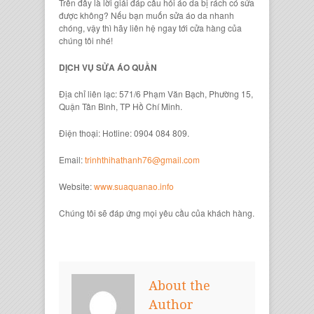
Trên đây là lời giải đáp câu hỏi áo da bị rách có sửa
được không? Nếu bạn muốn sửa áo da nhanh
chóng, vậy thì hãy liên hệ ngay tới cửa hàng của
chúng tôi nhé!
DỊCH VỤ SỬA ÁO QUẦN
Địa chỉ liên lạc: 571/6 Phạm Văn Bạch, Phường 15,
Quận Tân Bình, TP Hồ Chí Minh.
Điện thoại: Hotline: 0904 084 809.
Email:
trinhthihathanh76@gmail.com
Website:
www.suaquanao.info
Chúng tôi sẽ đáp ứng mọi yêu cầu của khách hàng.
About the
Author