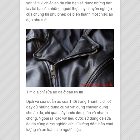
yên tâm vì chiếc áo da của bạn sẽ được những bàn
tay tài ba của những người thợ may chuyên nghiệp
của chúng tôi phù phép để biến thành một chiếc áo
đẹp như mới.
Tìm địa chỉ sửa áo da ở đâu uy tín
Dịch vụ sửa quần áo của Thời trang Thanh Lịch có
đầy đủ những dụng cụ và vật dụng chuyên dùng
cho áo da, chỉ qua mấy bước đơn giản và nhanh
chóng. Ngoài ra, các vật liệu được sử dụng để sửa
áo da cũng được nghiên cứu kĩ lưỡng đảm bảo chất
lượng và an toàn cho người mặc.