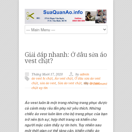
Giải đáp nhanh: Ở đâu sửa áo
vest chật?
Tháng Mười 17, 2020
by
admin
áo vest bị chật
,
Áo vest chật
,
Ở đâu sửa áo vest
chật
,
sửa áo vest
,
Sửa áo vest chật
,
sửa áo vest
0 Comment
chật uy tín
Áo vest luôn là một trong những trang phục được
cả cánh mày râu lẫn phụ nữ yêu thích. Những
chiếc áo vest luôn làm cho bộ trang phục của bạn
trở nên lịch sự, hợp thời trang và khiến cho
người mặc cảm thấy tự tin hơn. Tuy nhiên sau
một thời gian cơ thể tăng cân, khiến chiếc áo