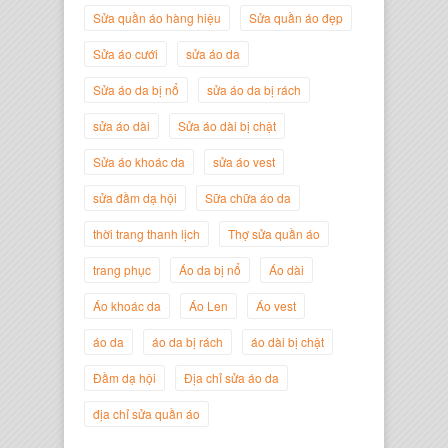
Sửa quần áo hàng hiệu
Sửa quần áo đẹp
Nguyễn Minh Đức
Sửa áo cưới
sửa áo da
Giám Đốc Công ty Cây Xanh Gia
Nguyễn
Sửa áo da bị nổ
sửa áo da bị rách
sửa áo dài
Sửa áo dài bị chật
Sửa áo khoác da
sửa áo vest
sửa đầm dạ hội
Sữa chữa áo da
thời trang thanh lịch
Thợ sửa quần áo
trang phục
Áo da bị nổ
Áo dài
Áo khoác da
Áo Len
Áo vest
áo da
áo da bị rách
áo dài bị chật
Nguyễn Đắc Định
Đầm dạ hội
Địa chỉ sửa áo da
Giám Đốc Công ty Twist Potato
địa chỉ sửa quần áo