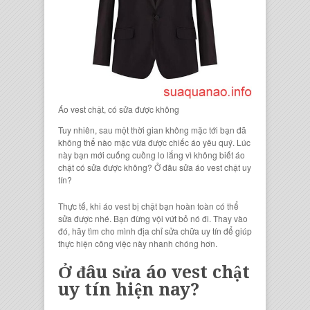
Áo vest chật, có sửa được không
Tuy nhiên, sau một thời gian không mặc tới bạn đã
không thể nào mặc vừa được chiếc áo yêu quý. Lúc
này bạn mới cuống cuồng lo lắng vì không biết áo
chật có sửa được không? Ở đâu sửa áo vest
chật uy
tín?
Thực tế, khi áo vest bị chật bạn hoàn toàn có thể
sửa được nhé. Bạn đừng vội vứt bỏ nó đi. Thay vào
đó, hãy tìm cho mình địa chỉ sửa chữa uy tín để giúp
thực hiện công việc này nhanh chóng hơn.
Ở đâu sửa áo vest chật
uy tín hiện nay?