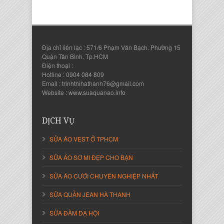
Địa chỉ liên lạc : 571/6 Phạm Văn Bạch. Phường 15
Quận Tân Bình. Tp.HCM
Điện thoại :
Hotline : 0904 084 809
Email : trinhthihathanh76@gmail.com
Website : www.suaquanao.info
Nguyễn Thanh Sang
Giám Đốc Công ty Lam Sơn Phát
DỊCH VỤ
SỬA ÁO VEST Ở TPHCM
SỬA ÁO SƠ MI ĐẸP CHO BẠN
SỬA ÁO CƯỚI CHUYÊN NGHIỆP NHẤT
SỬA QUẦN JEAN HÀ THANH
SỬA ĐẦM DẠ HỘI