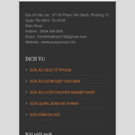
Địa chỉ liên lạc : 571/6 Phạm Văn Bạch. Phường 15
Quận Tân Bình. Tp.HCM
Điện thoại :
Hotline : 0904 084 809
Email : trinhthihathanh76@gmail.com
Nguyễn Thanh Sang
Website : www.suaquanao.info
Giám Đốc Công ty Lam Sơn Phát
DỊCH VỤ
SỬA ÁO VEST Ở TPHCM
SỬA ÁO SƠ MI ĐẸP CHO BẠN
SỬA ÁO CƯỚI CHUYÊN NGHIỆP NHẤT
SỬA QUẦN JEAN HÀ THANH
SỬA ĐẦM DẠ HỘI
Nguyễn Thị Cẩm Loan
Bài viết mới