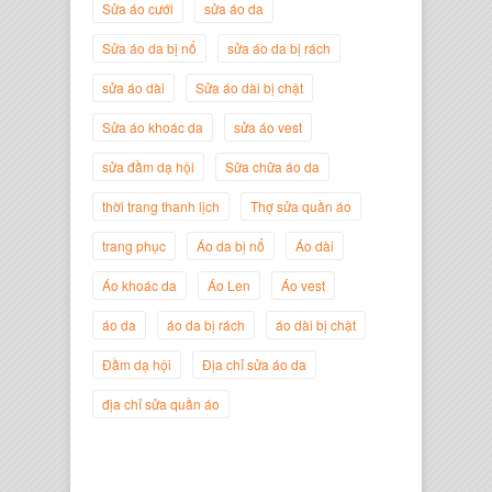
Sửa áo cưới
sửa áo da
Nguyễn
Sửa áo da bị nổ
sửa áo da bị rách
sửa áo dài
Sửa áo dài bị chật
Sửa áo khoác da
sửa áo vest
sửa đầm dạ hội
Sữa chữa áo da
thời trang thanh lịch
Thợ sửa quần áo
trang phục
Áo da bị nổ
Áo dài
Áo khoác da
Áo Len
Áo vest
Nguyễn Đắc Định
áo da
áo da bị rách
áo dài bị chật
Giám Đốc Công ty Twist Potato
Đầm dạ hội
Địa chỉ sửa áo da
địa chỉ sửa quần áo