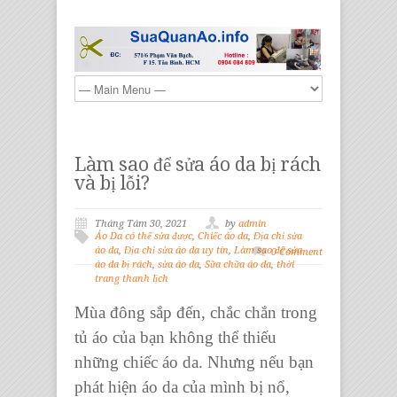
Làm sao để sửa áo da bị rách
và bị lỗi?
Tháng Tám 30, 2021
by
admin
Áo Da có thể sửa được
,
Chiếc áo da
,
Địa chỉ sửa
áo da
,
Địa chỉ sửa áo da uy tín
,
Làm sao để sửa
0 Comment
áo da bị rách
,
sửa áo da
,
Sữa chữa áo da
,
thời
trang thanh lịch
Mùa đông sắp đến, chắc chắn trong
tủ áo của bạn không thể thiếu
những
chiếc áo da
. Nhưng nếu bạn
phát hiện
áo da
của mình bị nổ,