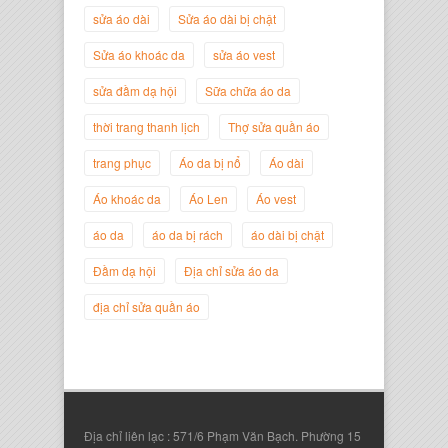
sửa áo dài
Sửa áo dài bị chật
Sửa áo khoác da
sửa áo vest
sửa đầm dạ hội
Sữa chữa áo da
thời trang thanh lịch
Thợ sửa quần áo
trang phục
Áo da bị nổ
Áo dài
Áo khoác da
Áo Len
Áo vest
Nguyễn Đắc Định
áo da
áo da bị rách
áo dài bị chật
Giám Đốc Công ty Twist Potato
Đầm dạ hội
Địa chỉ sửa áo da
địa chỉ sửa quần áo
Địa chỉ liên lạc : 571/6 Phạm Văn Bạch. Phường 15