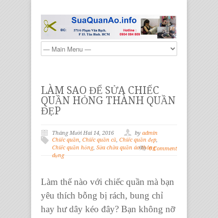
LÀM SAO ĐỂ SỬA CHIẾC
QUẦN HỎNG THÀNH QUẦN
ĐẸP
Tháng Mười Hai 14, 2016
by
admin
Chiếc quần
,
Chiếc quần cũ
,
Chiếc quần đẹp
,
Chiếc quần hỏng
,
Sửa chữa quần áo thông
0 Comment
dụng
Làm thế nào với
chiếc quần
mà bạn
yêu thích bỗng bị rách, bung chỉ
hay hư dây kéo đây? Bạn không nỡ