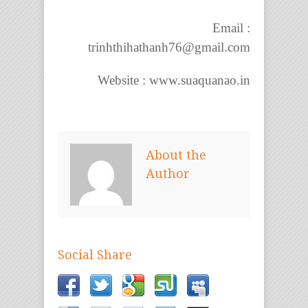
Email :
trinhthihathanh76@gmail.com
Website : www.suaquanao.in
About the
Author
Social Share