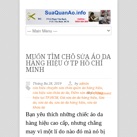
MUỐN TÌM CHỖ SỬA ÁO DA
HÀNG HIỆU Ở TP HỒ CHÍ
MINH
Tháng Ba 28, 2019
by
admin
cửa hiệu chuyên sửa chữa quần áo hàng hiệu
,
cửa hiệu sửa chữa áo da
,
Điểm sửa áo da hàng
0 Comment
hiệu tại TP.HCM
,
Giá sửa áo da hàng hiệu
,
Sửa
áo
,
sửa áo da
,
sửa áo da hàng hiệu
,
sửa áo
khóa da
Bạn yêu thích những chiếc áo da
hàng hiệu cao cấp, nhưng chẳng
may vì một lí do nào đó mà nó bị