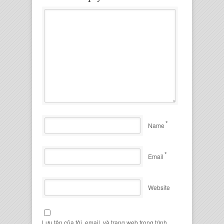
*
Name
*
Email
Website
Lưu tên của tôi, email, và trang web trong trình