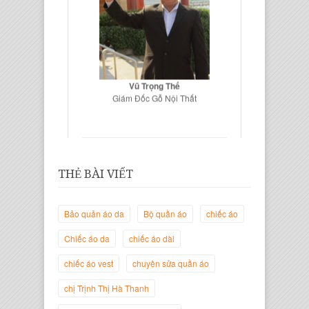
Vũ Trọng Thế
Giám Đốc Gỗ Nội Thất
THẺ BÀI VIẾT
Bảo quản áo da
Bộ quần áo
chiếc áo
Chiếc áo da
chiếc áo dài
chiếc áo vest
chuyên sửa quần áo
Trịnh Thị Hà Thanh
Giám Đốc Thương Hiệu Giày Thời
chị Trịnh Thị Hà Thanh
Trang Thanh Lịch