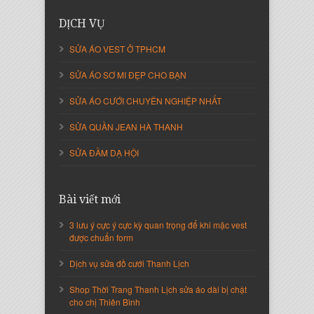
DỊCH VỤ
SỬA ÁO VEST Ở TPHCM
SỬA ÁO SƠ MI ĐẸP CHO BẠN
SỬA ÁO CƯỚI CHUYÊN NGHIỆP NHẤT
SỬA QUẦN JEAN HÀ THANH
SỬA ĐẦM DẠ HỘI
Nguyễn Thị Cẩm Loan
Giám Đốc Công ty An Vạn Thành
Bài viết mới
3 lưu ý cực ý cực kỳ quan trọng để khi mặc vest
được chuẩn form
Dịch vụ sửa đồ cưới Thanh Lịch
Shop Thời Trang Thanh Lịch sửa áo dài bị chật
cho chị Thiên Bình