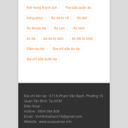
thời trang thanh lịch
Thợ sửa quần áo
trang phục
Áo da bị nổ
Áo dài
Áo khoác da
Áo Len
Áo vest
Nguyễn Đắc Định
áo da
áo da bị rách
áo dài bị chật
Giám Đốc Công ty Twist Potato
Đầm dạ hội
Địa chỉ sửa áo da
địa chỉ sửa quần áo
Địa chỉ liên lạc : 571/6 Phạm Văn Bạch. Phường 15
Quận Tân Bình. Tp.HCM
Điện thoại :
Hotline : 0904 084 809
Email : trinhthihathanh76@gmail.com
Nguyễn Thanh Sang
Website : www.suaquanao.info
Giám Đốc Công ty Lam Sơn Phát