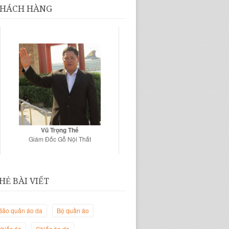
HÁCH HÀNG
Vũ Trọng Thế
Giám Đốc Gỗ Nội Thất
HẺ BÀI VIẾT
Bảo quản áo da
Bộ quần áo
chiếc áo
Chiếc áo da