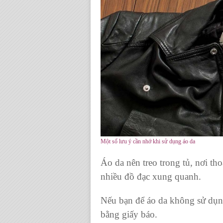
Một số lưu ý cần nhớ khi sử dụng áo da
Áo da
nên treo trong tủ, nơi th
nhiều đồ đạc xung quanh.
Nếu bạn để
áo da
không sử dụng 
bằng giấy báo.