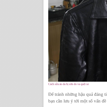
Cách sửa áo da bị sờn do va quệt xe
Để tránh những hậu quả đáng ti
bạn cần lưu ý tới một số vấn đề