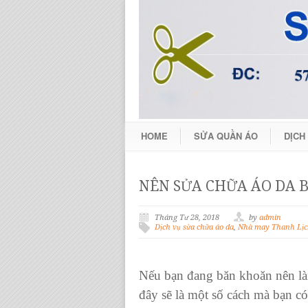
HOME
SỬA QUẦN ÁO
DỊCH
NÊN SỬA CHỮA ÁO DA B
Tháng Tư 28, 2018
by
admin
Dịch vụ sửa chữa áo da
,
Nhà may Thanh Lịc
Nếu bạn đang băn khoăn nên l
đây sẽ là một số cách mà bạn c