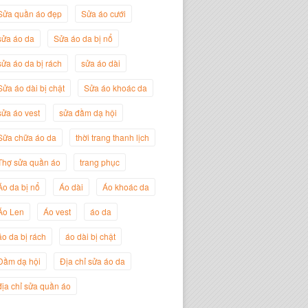
Sửa quần áo đẹp
Sửa áo cưới
sửa áo da
Sửa áo da bị nổ
sửa áo da bị rách
sửa áo dài
Sửa áo dài bị chật
Sửa áo khoác da
sửa áo vest
sửa đầm dạ hội
Sữa chữa áo da
thời trang thanh lịch
Thợ sửa quần áo
trang phục
Nguyễn Đắc Định
Giám Đốc Công ty Twist Potato
Áo da bị nổ
Áo dài
Áo khoác da
Áo Len
Áo vest
áo da
áo da bị rách
áo dài bị chật
Đầm dạ hội
Địa chỉ sửa áo da
địa chỉ sửa quần áo