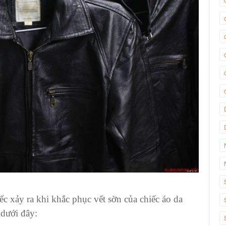
ếc xảy ra khi khắc phục vết sờn của
chiếc áo da
 dưới đây: