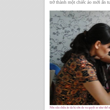
trở thành một chiếc áo mới ấn 
Nên sửa chữa áo da bị sờn do va quyệt xe như thế n