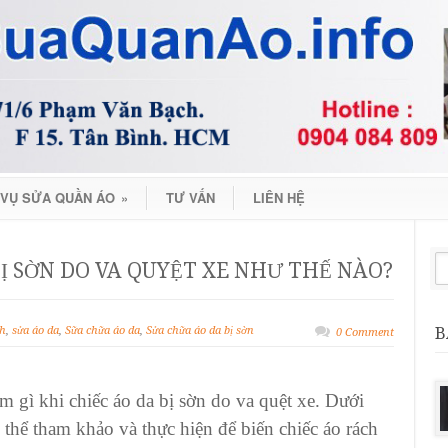
 VỤ SỬA QUẦN ÁO
»
TƯ VẤN
LIÊN HỆ
Ị SỜN DO VA QUYỆT XE NHƯ THẾ NÀO?
B
h
,
sửa áo da
,
Sữa chữa áo da
,
Sửa chữa áo da bị sờn
0 Comment
àm gì khi
chiếc áo da bị sờn
do va quệt xe. Dưới
ó thể tham khảo và thực hiện để biến
chiếc áo rách