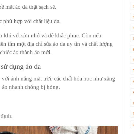
 bề mặt
áo da thật
sạch sẽ.
 phù hợp với chất liệu da.
ện khi vết sờn nhỏ và dễ khắc phục. Còn nếu
 nên tìm một
địa chỉ sửa áo da
uy tín và chất lượng
 chiếc áo thành áo mới.
 sử dụng áo da
ếp với ánh nắng mặt trời, các chất hóa học như xăng
o áo nhanh chóng bị hỏng.
 định.