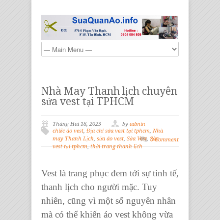
Nhà May Thanh lịch chuyên
sửa vest tại TPHCM
Tháng Hai 18, 2023
by
admin
chiếc áo vest
,
Địa chỉ sửa vest tại tphcm
,
Nhà
may Thanh Lịch
,
sửa áo vest
,
Sửa Vest
,
Sửa
0 Comment
vest tại tphcm
,
thời trang thanh lịch
Vest là trang phục đem tới sự tinh tế,
thanh lịch cho người mặc. Tuy
nhiên, cũng vì một số nguyên nhân
mà có thể khiến áo vest không vừa