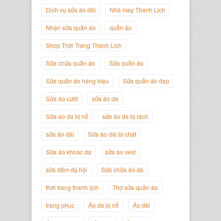
Dịch vụ sửa áo dài
Nhà may Thanh Lịch
Nhận sửa quần áo
quần áo
Shop Thời Trang Thanh Lịch
Sửa chữa quần áo
Sửa quần áo
Sửa quần áo hàng hiệu
Sửa quần áo đẹp
Sửa áo cưới
sửa áo da
Nguyễn Minh Đức
Giám Đốc Công ty Cây Xanh Gia
Sửa áo da bị nổ
sửa áo da bị rách
Nguyễn
sửa áo dài
Sửa áo dài bị chật
Sửa áo khoác da
sửa áo vest
sửa đầm dạ hội
Sữa chữa áo da
thời trang thanh lịch
Thợ sửa quần áo
trang phục
Áo da bị nổ
Áo dài