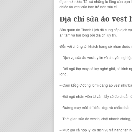
đẹp như trước. Tất cả những lo lắng của bạn l
chiếc áo vest của bạn trở nên xấu xí.
Địa chỉ sửa áo vest 
Sửa quần áo Thanh Lịch đã cung cấp dịch vụ 
an tâm và hài lòng bởi địa chỉ uy tín.
Đến với chúng tôi khách hàng sẽ nhận được n
– Dịch vụ sửa áo vest uy tín và chuyên nghiệp
– Đội ngũ thợ may có tay nghề giỏi, có kinh 
lòng.
– Cam kết giữ đúng form dáng áo vest như b
– Đội ngũ nhân viên tư vấn, lấy số đo chuẩn 
– Đường may mũi chỉ đều, đẹp và chắc chắn.
– Thời gian sửa áo vest bị chật nhanh chóng
– Mức giá cả hợp lý, có dịch vụ trả hàng tận 