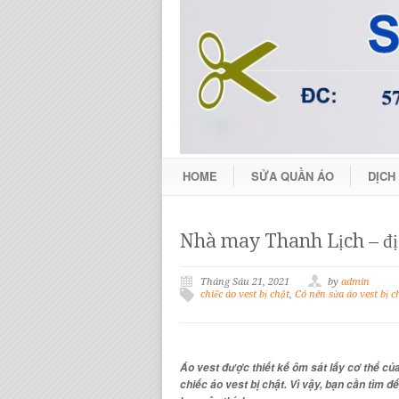
HOME
SỬA QUẦN ÁO
DỊCH
Nhà may Thanh Lịch – địa
Tháng Sáu 21, 2021
by
admin
chiếc áo vest bị chật
,
Có nên sửa áo vest bị 
Áo vest được thiết kế ôm sát lấy cơ thể củ
chiếc áo vest bị chật. Vì vậy, bạn cần tìm 