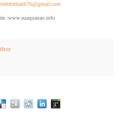
trinhthithanh76@gmail.com
ite :www.suaquanao.info
thor