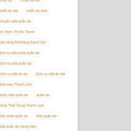
chiếc áo dài
chiếc áo vest
Trịnh Thị Hà Thanh
chuyên sửa quần áo
Giám Đốc Thương Hiệu Giày Thời
Trang Thanh Lịch
chị Trịnh Thị Hà Thanh
cửa hàng thời trang thanh lịch
dịch vụ sửa chữa quần áo
Dịch vụ sửa quần áo
Dịch vụ sửa áo da
Dịch vụ sửa áo dài
Nhà may Thanh Lịch
Nhận sửa quần áo
quần áo
Shop Thời Trang Thanh Lịch
Nguyễn Minh Đức
Sửa chữa quần áo
Sửa quần áo
Giám Đốc Công ty Cây Xanh Gia
Nguyễn
Sửa quần áo hàng hiệu