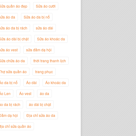
Sửa quần áo đẹp
Sửa áo cưới
sửa áo da
Sửa áo da bị nổ
sửa áo da bị rách
sửa áo dài
Sửa áo dài bị chật
Sửa áo khoác da
sửa áo vest
sửa đầm dạ hội
Sữa chữa áo da
thời trang thanh lịch
Thợ sửa quần áo
trang phục
Nguyễn Đắc Định
Giám Đốc Công ty Twist Potato
Áo da bị nổ
Áo dài
Áo khoác da
Áo Len
Áo vest
áo da
áo da bị rách
áo dài bị chật
Đầm dạ hội
Địa chỉ sửa áo da
địa chỉ sửa quần áo