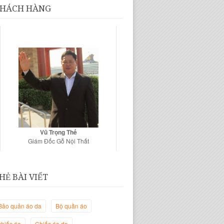
HÁCH HÀNG
Vũ Trọng Thế
Giám Đốc Gỗ Nội Thất
HẺ BÀI VIẾT
Bảo quản áo da
Bộ quần áo
chiếc áo
Chiếc áo da