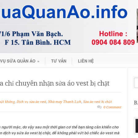
 VỤ SỬA QUẦN ÁO
»
TƯ VẤN
LIÊN HỆ
 chỉ chuyên nhận sửa áo vest bị chật
B
chật không
,
Dịch vụ sửa áo vest
,
Nhà may Thanh Lịch
,
Sửa áo vest bị chật
0 Comment
a người mặc, do vậy sau một thời gian cơ thể bạn tăng cân khiến cho
đến dịch vụ sửa áo vest bị chật, để không phải vứt bỏ chiếc áo vest mà