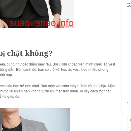
K
bị chật không?
 em, cũng như các đấng mày râu. Bởi vì khi khoác trên mình chiếc áo vest
à đứng đắn. Bên cạnh đó, bạn có thể kết hợp áo vest theo nhiều phong
phù hợp.
 vest của bạn trở nên chật. Bạn mặc vào cảm thấy bí bức và khó chịu. Mặc
hưng lại khiến bạn không tự tin khi mặc trên mình. Vì vậy cách tốt nhất
ể họ giúp đỡ.
T