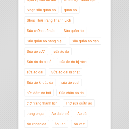
Nhận sửa quần áo
quần áo
Shop Thời Trang Thanh Lịch
Sửa chữa quần áo
Sửa quần áo
Sửa quần áo hàng hiệu
Sửa quần áo đẹp
Nguyễn Minh Đức
Sửa áo cưới
sửa áo da
Giám Đốc Công ty Cây Xanh Gia
Nguyễn
Sửa áo da bị nổ
sửa áo da bị rách
sửa áo dài
Sửa áo dài bị chật
Sửa áo khoác da
sửa áo vest
sửa đầm dạ hội
Sữa chữa áo da
thời trang thanh lịch
Thợ sửa quần áo
trang phục
Áo da bị nổ
Áo dài
Áo khoác da
Áo Len
Áo vest