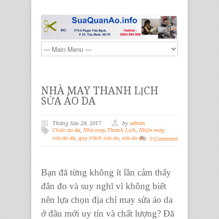
NHÀ MAY THANH LỊCH
SỬA ÁO DA
Tháng Sáu 28, 2017
by
admin
Chiếc áo da
,
Nhà may Thanh Lịch
,
Nhận may
sửa áo da
,
quy trình sửa áo
,
sửa áo da
0 Comment
Bạn đã từng không ít lần cảm thấy
đắn đo và suy nghĩ vì không biết
nên lựa chọn địa chỉ
may sửa áo da
ở đâu mới uy tín và chất lượng? Đã