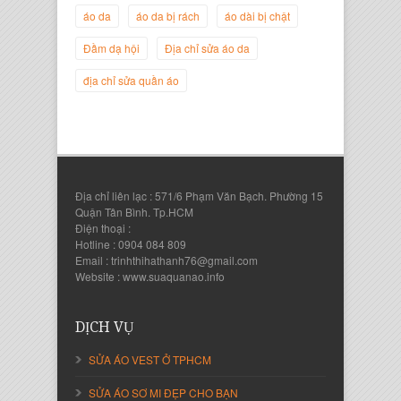
áo da
áo da bị rách
áo dài bị chật
Nguyễn Đắc Định
Giám Đốc Công ty Twist Potato
Đầm dạ hội
Địa chỉ sửa áo da
địa chỉ sửa quần áo
Địa chỉ liên lạc : 571/6 Phạm Văn Bạch. Phường 15
Quận Tân Bình. Tp.HCM
Điện thoại :
Hotline : 0904 084 809
Email : trinhthihathanh76@gmail.com
Website : www.suaquanao.info
Nguyễn Thanh Sang
Giám Đốc Công ty Lam Sơn Phát
DỊCH VỤ
SỬA ÁO VEST Ở TPHCM
SỬA ÁO SƠ MI ĐẸP CHO BẠN