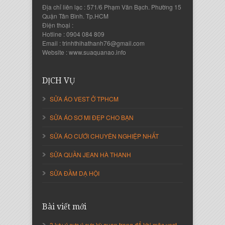
Địa chỉ liên lạc : 571/6 Phạm Văn Bạch. Phường 15
Quận Tân Bình. Tp.HCM
Điện thoại :
Hotline : 0904 084 809
Email : trinhthihathanh76@gmail.com
Nguyễn Thanh Sang
Website : www.suaquanao.info
Giám Đốc Công ty Lam Sơn Phát
DỊCH VỤ
SỬA ÁO VEST Ở TPHCM
SỬA ÁO SƠ MI ĐẸP CHO BẠN
SỬA ÁO CƯỚI CHUYÊN NGHIỆP NHẤT
SỬA QUẦN JEAN HÀ THANH
SỬA ĐẦM DẠ HỘI
Nguyễn Thị Cẩm Loan
Giám Đốc Công ty An Vạn Thành
Bài viết mới
3 lưu ý cực ý cực kỳ quan trọng để khi mặc vest