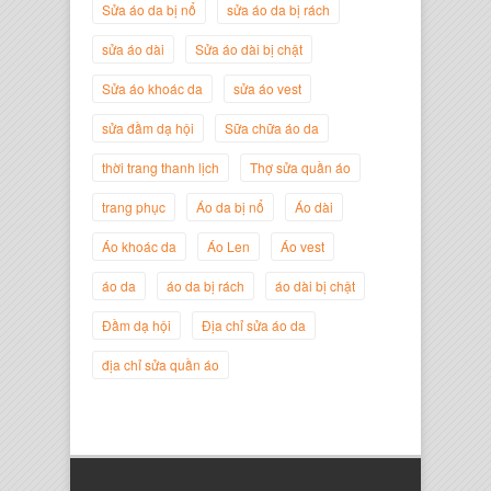
Sửa áo da bị nổ
sửa áo da bị rách
sửa áo dài
Sửa áo dài bị chật
Sửa áo khoác da
sửa áo vest
sửa đầm dạ hội
Sữa chữa áo da
thời trang thanh lịch
Thợ sửa quần áo
trang phục
Áo da bị nổ
Áo dài
Áo khoác da
Áo Len
Áo vest
Nguyễn Đắc Định
Giám Đốc Công ty Twist Potato
áo da
áo da bị rách
áo dài bị chật
Đầm dạ hội
Địa chỉ sửa áo da
địa chỉ sửa quần áo