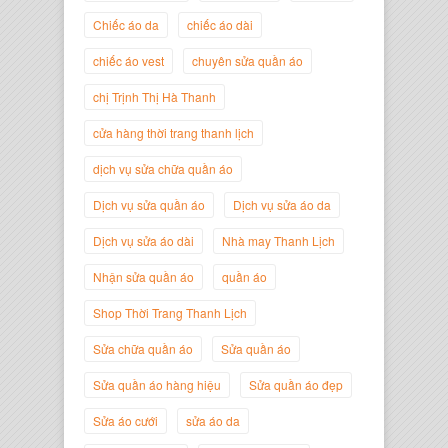
Chiếc áo da
chiếc áo dài
chiếc áo vest
chuyên sửa quần áo
Trịnh Thị Hà Thanh
Giám Đốc Thương Hiệu Giày Thời
chị Trịnh Thị Hà Thanh
Trang Thanh Lịch
cửa hàng thời trang thanh lịch
dịch vụ sửa chữa quần áo
Dịch vụ sửa quần áo
Dịch vụ sửa áo da
Dịch vụ sửa áo dài
Nhà may Thanh Lịch
Nhận sửa quần áo
quần áo
Shop Thời Trang Thanh Lịch
Sửa chữa quần áo
Sửa quần áo
Nguyễn Minh Đức
Sửa quần áo hàng hiệu
Sửa quần áo đẹp
Giám Đốc Công ty Cây Xanh Gia
Nguyễn
Sửa áo cưới
sửa áo da