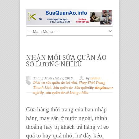
NHẬN MỐI SỬA QUẦN ÁO
SỐ LƯỢNG NHIỀU
Tháng Mười Hai 29, 2016
by
admin
Dịch vụ sửa quần áo tại nhà
,
Shop Thời Trang
Thanh Lịch
,
Sửa quần áo
,
Sửa quần áo chuyên
0 Comment
nghiệp
,
sửa quần áo số lượng nhiều
Cửa hàng thời trang
của bạn nhập
hàng may sẵn ở nước ngoài, thỉnh
thoảng hay bị khách trả hàng vì eo
quá to hay quá nhỏ, hư dây kéo,