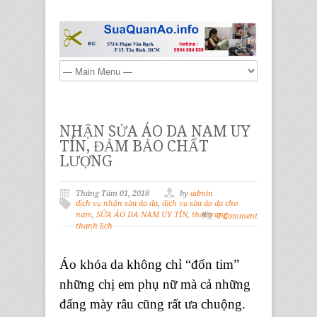
NHẬN SỬA ÁO DA NAM UY
TÍN, ĐẢM BẢO CHẤT
LƯỢNG
Tháng Tám 01, 2018
by
admin
dịch vụ nhận sửa áo da
,
dịch vụ sửa áo da cho
nam
,
SỬA ÁO DA NAM UY TÍN
,
thời trang
0 Comment
thanh lịch
Áo khóa da không chỉ “đốn tim”
những chị em phụ nữ mà cả những
đấng mày râu cũng rất ưa chuộng.