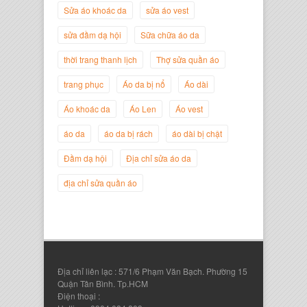
Sửa áo khoác da
sửa áo vest
sửa đầm dạ hội
Sữa chữa áo da
thời trang thanh lịch
Thợ sửa quần áo
trang phục
Áo da bị nổ
Áo dài
Áo khoác da
Áo Len
Áo vest
áo da
áo da bị rách
áo dài bị chật
Nguyễn Đắc Định
Giám Đốc Công ty Twist Potato
Đầm dạ hội
Địa chỉ sửa áo da
địa chỉ sửa quần áo
Địa chỉ liên lạc : 571/6 Phạm Văn Bạch. Phường 15
Quận Tân Bình. Tp.HCM
Điện thoại :