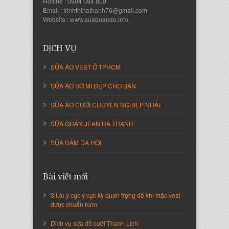
Hotline : 0904 084 809
Email : trinhthihathanh76@gmail.com
Website : www.suaquanao.info
Nguyễn Thanh Sang
Giám Đốc Công ty Lam Sơn Phát
DỊCH VỤ
SỬA ÁO VEST Ở TPHCM
SỬA ÁO SƠ MI ĐẸP CHO BẠN
SỬA ÁO CƯỚI CHUYÊN NGHIỆP NHẤT
SỬA QUẦN JEAN HÀ THANH
SỬA ĐẦM DẠ HỘI
Bài viết mới
Nguyễn Thị Cẩm Loan
Giám Đốc Công ty An Vạn Thành
3 lưu ý cực ý cực kỳ quan trọng để khi mặc vest
được chuẩn form
Dịch vụ sửa đồ cưới Thanh Lịch