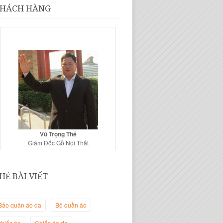
HÁCH HÀNG
Vũ Trọng Thế
Giám Đốc Gỗ Nội Thất
HẺ BÀI VIẾT
Bảo quản áo da
Bộ quần áo
chiếc áo
Chiếc áo da