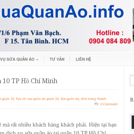
 VỤ SỬA QUẦN ÁO
»
TƯ VẤN
LIÊN HỆ
n 10 TP Hồ Chí Minh
B
i quận 10
,
Địa chỉ sửa quần áo quận 10
,
Sửa quần áo
,
thời trang thanh
0 Comment
ề mà rất nhiều khách hàng khách phải. Hiện tại bạn
ìm dịch vụ
sửa quần áo tại quận 10
TP Hồ Chí