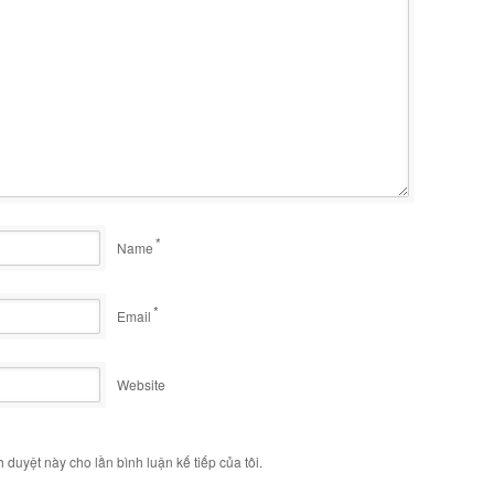
*
Name
*
Email
Website
h duyệt này cho lần bình luận kế tiếp của tôi.