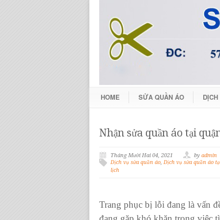
HOME
SỬA QUẦN ÁO
DỊCH
Nhận sửa quần áo tại quậ
Tháng Mười Hai 04, 2021
by
admin
Dịch vụ sửa quần áo
,
Dịch vụ sửa quần áo tạ
lịch
Trang phục bị lỗi
đang là vấn đ
đang gặp khó khăn trong việc t