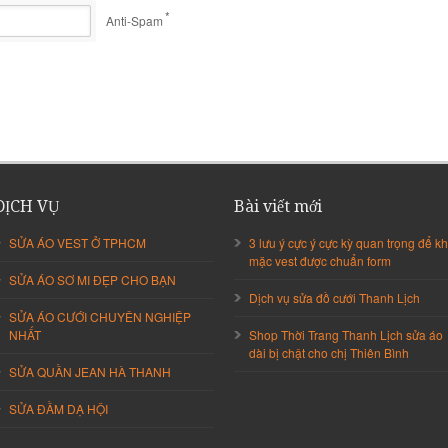
*
Anti-Spam
DỊCH VỤ
Bài viết mới
SỬA ÁO VEST Ở TPHCM
3 lưu ý cực ý cực kỳ quan trọng để kh
mặc vest được chuẩn form
SỬA ÁO SƠ MI ĐẸP CHO BẠN
Dịch vụ sửa đồ cưới Thanh Lịch
SỬA ÁO CƯỚI CHUYÊN NGHIỆP
NHẤT
Shop Thời Trang Thanh Lịch sửa áo
dài bị chật cho chị Thiên Bình
SỬA QUẦN JEAN HÀ THANH
SỬA ĐẦM DẠ HỘI