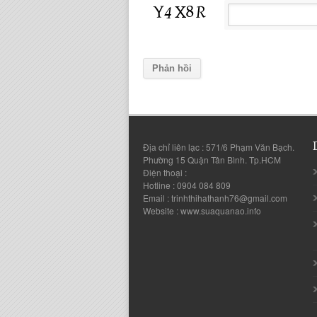
Địa chỉ liên lạc : 571/6 Phạm Văn Bạch.
Phường 15 Quận Tân Bình. Tp.HCM
Điện thoại :
Hotline : 0904 084 809
Email : trinhthihathanh76@gmail.com
Website : www.suaquanao.info