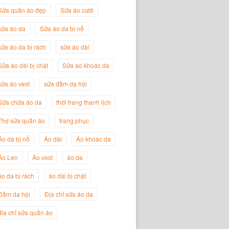
Sửa quần áo đẹp
Sửa áo cưới
sửa áo da
Sửa áo da bị nổ
sửa áo da bị rách
sửa áo dài
Sửa áo dài bị chật
Sửa áo khoác da
sửa áo vest
sửa đầm dạ hội
Sữa chữa áo da
thời trang thanh lịch
Thợ sửa quần áo
trang phục
Nguyễn Đắc Định
Áo da bị nổ
Áo dài
Áo khoác da
Giám Đốc Công ty Twist Potato
Áo Len
Áo vest
áo da
áo da bị rách
áo dài bị chật
Đầm dạ hội
Địa chỉ sửa áo da
địa chỉ sửa quần áo